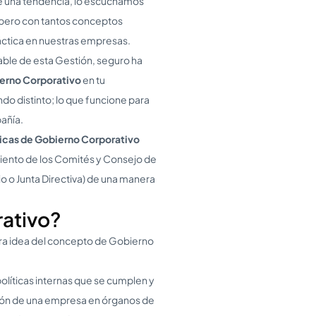
e una tendencia, lo escuchamos
 pero con tantos conceptos
ráctica en nuestras empresas.
sable de esta Gestión, seguro ha
ierno Corporativo
en tu
o distinto; lo que funcione para
añía.
icas de Gobierno Corporativo
miento de los Comités y Consejo de
o o Junta Directiva) de una manera
rativo?
ra idea del concepto de Gobierno
olíticas internas que se cumplen y
cción de una empresa en órganos de