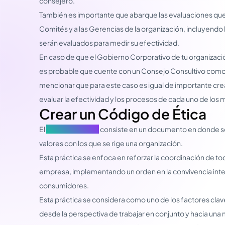
consejero.
También es importante que abarque las evaluaciones que 
Comités y a las Gerencias de la organización, incluyendo 
serán evaluados para medir su efectividad.
En caso de que el Gobierno Corporativo de tu organización
es probable que cuente con un Consejo Consultivo como
mencionar que para este caso es igual de importante cre
evaluar la efectividad y los procesos de cada uno de los
Crear un Código de Ética
El
Código de Ética
consiste en un documento en donde se
valores con los que se rige una organización.
Esta práctica se enfoca en reforzar la coordinación de t
empresa, implementando un orden en la convivencia intern
consumidores.
Esta práctica se considera como uno de los factores cla
desde la perspectiva de trabajar en conjunto y hacia un