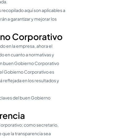
ada.
 recopilado aquí son aplicables a
n a garantizar y mejorar los
rno Corporativo
do en la empresa, ahora el
do en cuanto a normativas y
 un buen Gobierno Corporativo
i el Gobierno Corporativo es
á reflejada en los resultados y
s claves del buen Gobierno
rencia
Corporativo; como secretario,
e que la transparencia sea