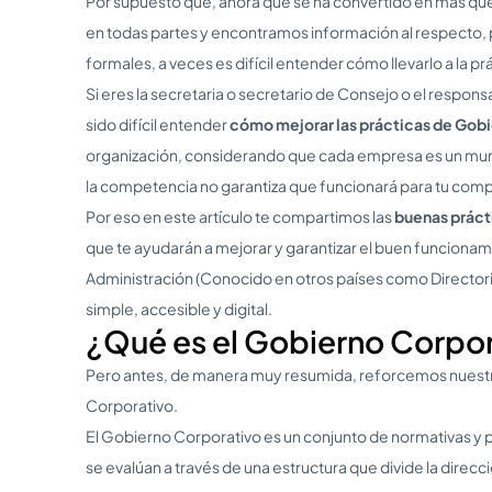
Por supuesto que, ahora que se ha convertido en más qu
en todas partes y encontramos información al respecto,
formales, a veces es difícil entender cómo llevarlo a la p
Si eres la secretaria o secretario de Consejo o el respon
sido difícil entender
cómo mejorar las prácticas de Gob
organización, considerando que cada empresa es un mund
la competencia no garantiza que funcionará para tu comp
Por eso en este artículo te compartimos las
buenas práct
que te ayudarán a mejorar y garantizar el buen funciona
Administración (Conocido en otros países como Directori
simple, accesible y digital.
¿Qué es el Gobierno Corpo
Pero antes, de manera muy resumida, reforcemos nuest
Corporativo.
El Gobierno Corporativo es un conjunto de normativas y p
se evalúan a través de una estructura que divide la dire