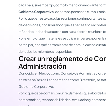
cada país, sin embargo, como lo mencionamos anteriorm
Gobierno Corporativo
, debemos pensar en cumplir más a
Por lo que, en este caso, las reuniones son importantes 
de decisiones, considerando que es necesario encontrar
más adecuadas de acuerdo con cada tipo de reunión o tem
Por ejemplo, qué materiales se utilizarán para exponer la 
participar, con qué herramientas de comunicación cuentan
de todos los miembros requeridos.
Crear un reglamento de Co
Administración
Conocido en México como Consejo de Administración, en
en otros países de Latinoamérica como Directorio, se tr
Gobierno Corporativo.
Por lo que debe contar con un reglamento que aborde lo
compromisos, responsabilidades, evaluación y compens