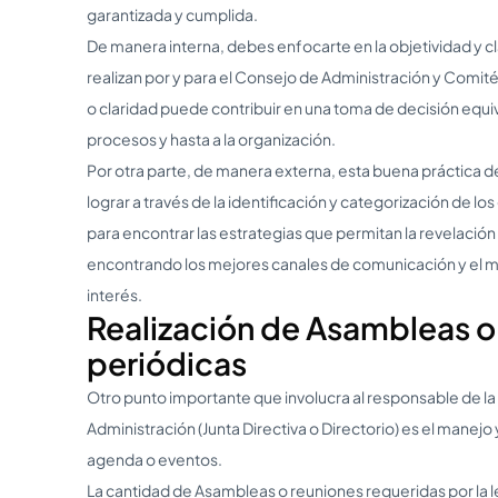
garantizada y cumplida.
De manera interna, debes enfocarte en la objetividad y cl
realizan por y para el Consejo de Administración y Comité
o claridad puede contribuir en una toma de decisión equ
procesos y hasta a la organización.
Por otra parte, de manera externa, esta buena práctica 
lograr a través de la identificación y categorización de l
para encontrar las estrategias que permitan la revelació
encontrando los mejores canales de comunicación y el m
interés.
Realización de Asambleas o
periódicas
Otro punto importante que involucra al responsable de la
Administración (Junta Directiva o Directorio) es el manejo
agenda o eventos.
La cantidad de Asambleas o reuniones requeridas por la l