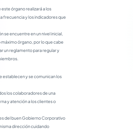
este órgano realizará a los
la frecuencia y los indicadores que
 se encuentre en un nivel inicial,
 máximo órgano, por lo que cabe
ar un reglamento para regular y
 miembros.
 establecen y se comunican los
odos los colaboradores de una
a y atención a los clientes o
ves del buen Gobierno Corporativo
a misma dirección cuidando