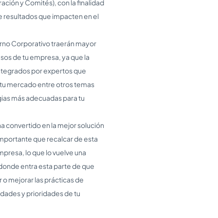
ción y Comités), con la finalidad
e resultados que impacten en el
ierno Corporativo traerán mayor
esos de tu empresa, ya que la
 integrados por expertos que
 tu mercado entre otros temas
egias más adecuadas para tu
ha convertido en la mejor solución
mportante que recalcar de esta
presa, lo que lo vuelve una
 donde entra esta parte de que
o mejorar las prácticas de
dades y prioridades de tu