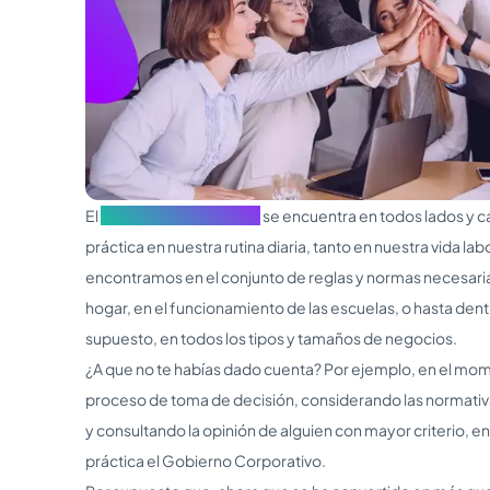
El
Gobierno Corporativo
se encuentra en todos lados y casi
práctica en nuestra rutina diaria, tanto en nuestra vida lab
encontramos en el conjunto de reglas y normas necesaria
hogar, en el funcionamiento de las escuelas, o hasta den
supuesto, en todos los tipos y tamaños de negocios.
¿A que no te habías dado cuenta? Por ejemplo, en el mom
proceso de toma de decisión, considerando las normativa
y consultando la opinión de alguien con mayor criterio, en
práctica el Gobierno Corporativo.