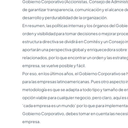
Gobierno Corporativo (Accionistas, Consejo de Administra
de garantizar transparencia, comunicación y el alcance d
desarrollo y perdurabilidad de la organización.
En resumen, las políticas internas y los órganos del Gob
orden y visibilidad para tomar decisiones o mejorar proc
estructura directiva se dividirá en Comités y un Consejo
aportarán una perspectiva global y enriquecedora sobre
relacionados, por lo que encontrar un orden y las estrat
empresa, se vuelve posible y fácil.
Por eso, en los últimos años, el Gobierno Corporativo se 
para las empresas latinoamericanas. Pues otro aspecto i
metodología es que se adapta a todo tipo y tamaño de em
opción viable para cualquier negocio, pero claro, aquí es
‘cada empresa es un mundo’ por lo que para implementar 
Gobierno Corporativo, debes tomar en cuenta las necesi
empresa.