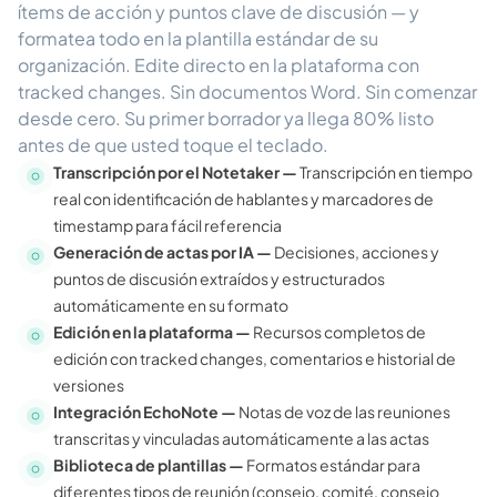
ítems de acción y puntos clave de discusión — y
formatea todo en la plantilla estándar de su
organización. Edite directo en la plataforma con
tracked changes. Sin documentos Word. Sin comenzar
desde cero. Su primer borrador ya llega 80% listo
antes de que usted toque el teclado.
Transcripción por el Notetaker —
Transcripción en tiempo
real con identificación de hablantes y marcadores de
timestamp para fácil referencia
Generación de actas por IA —
Decisiones, acciones y
puntos de discusión extraídos y estructurados
automáticamente en su formato
Edición en la plataforma —
Recursos completos de
edición con tracked changes, comentarios e historial de
versiones
Integración EchoNote —
Notas de voz de las reuniones
transcritas y vinculadas automáticamente a las actas
Biblioteca de plantillas —
Formatos estándar para
diferentes tipos de reunión (consejo, comité, consejo