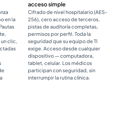
acceso simple
anza
Cifrado de nivel hospitalario (AES-
o en la
256), cero acceso de terceros,
Pautas
pistas de auditoría completas,
te,
permisos por perfil. Toda la
un clic,
seguridad que su equipo de TI
actadas
exige. Acceso desde cualquier
dispositivo — computadora,
s
tablet, celular. Los médicos
de
participan con seguridad, sin
a
interrumpir la rutina clínica.