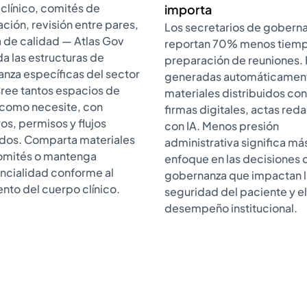
clínico, comités de
importa
ción, revisión entre pares,
Los secretarios de gobern
a de calidad — Atlas Gov
reportan 70% menos tiemp
 las estructuras de
preparación de reuniones. 
nza específicas del sector
generadas automáticamen
Cree tantos espacios de
materiales distribuidos con 
como necesite, con
firmas digitales, actas red
s, permisos y flujos
con IA. Menos presión
os. Comparta materiales
administrativa significa má
omités o mantenga
enfoque en las decisiones 
ncialidad conforme al
gobernanza que impactan l
nto del cuerpo clínico.
seguridad del paciente y el
desempeño institucional.