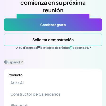
comienza en su próxima
reunión
Atlas Gov: Potencializado por IA, hecho para ti.
Comienza gratis
Solicitar demostración
30 días gratis
Sin tarjeta de crédito
Soporte 24/7
Español
Producto
Atlas AI
Constructor de Calendarios
Bluebook