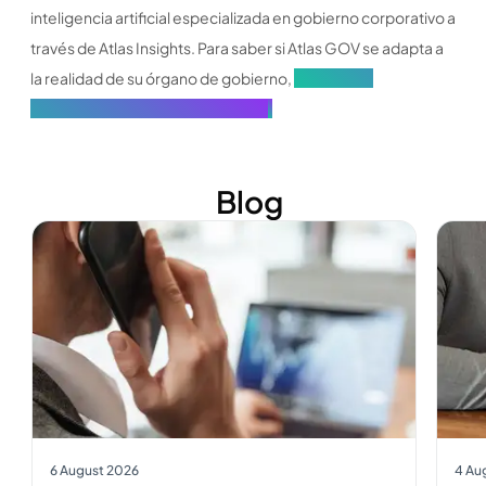
inteligencia artificial especializada en gobierno corporativo a
través de Atlas Insights. Para saber si Atlas GOV se adapta a
la realidad de su órgano de gobierno,
solicite una
demostración con un especialista
.
Blog
Ver más
Ver m
6 August 2026
4 Au