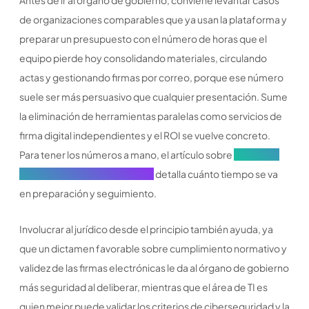
de organizaciones comparables que ya usan la plataforma y
preparar un presupuesto con el número de horas que el
equipo pierde hoy consolidando materiales, circulando
actas y gestionando firmas por correo, porque ese número
suele ser más persuasivo que cualquier presentación. Sume
la eliminación de herramientas paralelas como servicios de
firma digital independientes y el ROI se vuelve concreto.
Para tener los números a mano, el artículo sobre
reuniones
del consejo de administración
detalla cuánto tiempo se va
en preparación y seguimiento.
Involucrar al jurídico desde el principio también ayuda, ya
que un dictamen favorable sobre cumplimiento normativo y
validez de las firmas electrónicas le da al órgano de gobierno
más seguridad al deliberar, mientras que el área de TI es
quien mejor puede validar los criterios de ciberseguridad y la