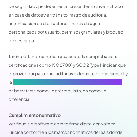
de seguridad que deben estar presentes incluyen cifrado
en base de datos y en tránsito, rastro de auditoría,
autenticación de dos factores, marca de agua
personalizada por usuario, permisos granulares y bloqueo
de descarga.
Tan importante como los recursos es la comprobación:
certificaciones como ISO 27001 y SOC 2 Type II indican que
el proveedor pasa por auditorías externas con regularidad, y
la
seguridad de la información en el gobierno corporativo
debe tratarse como un prerrequisito, no como un
diferencial.
Cumplimiento normativo
Verifique si el software admite firma digital con validez
jurídica conforme a los marcos normativos del país donde