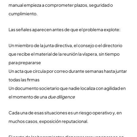
manual empieza a comprometer plazos, seguridad o
cumplimiento.
Las señales aparecen antes de que el problema explote:
Un miembro de la junta directiva, el consejo o el directorio
que recibe el material de la reunión la víspera, sin tiempo
para prepararse
Un acta que circula por correo durante semanas hasta juntar
todas las firmas
Un documento societario que nadie localiza con agilidad en
el momento de una
due diligence
Cada una de esas situaciones es un riesgo operativo y, en
muchos casos, exposición reputacional.
El costo de las herramientas dispersas rara vez aparece en