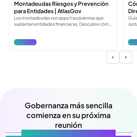
Montadeudas Riesgos y Prevención
Cóm
para Entidades | AtlasGov
Dir
Los montadeudas son apps fraudulentas que
Guía
suplantan entidades financieras. Descubre cómo
Junt
operan, cómo diferenciarlos y cómo
Desc
denunciarlos.
reda
Ver más
Ver
Gobernanza más sencilla
comienza en su próxima
reunión
Atlas Gov: Potencializado por IA, hecho para ti.