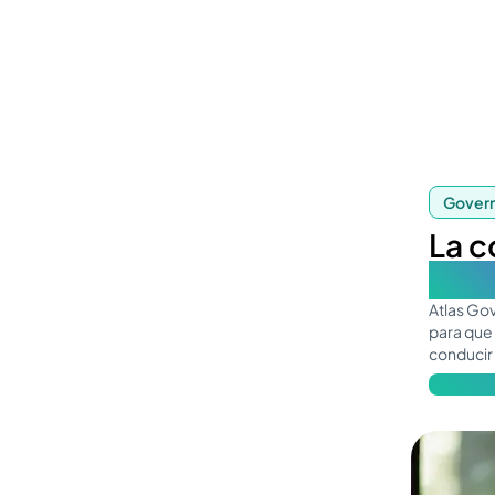
Govern
La c
El c
Atlas Go
para que
conducir
Obtén má