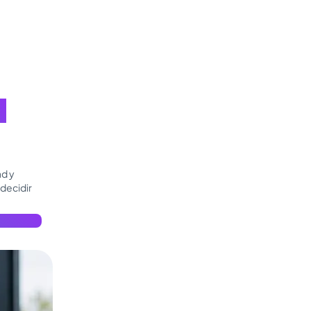
s
ad y
 decidir