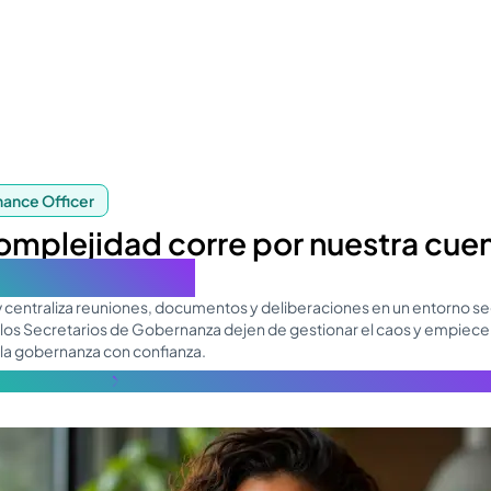
ance Officer
omplejidad corre por nuestra cue
ontrol es tuyo.
v centraliza reuniones, documentos y deliberaciones en un entorno s
 los Secretarios de Gobernanza dejen de gestionar el caos y empiece
 la gobernanza con confianza.
s información