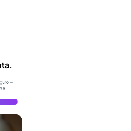
nta.
eguro —
n a