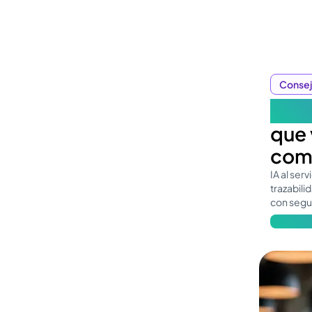
Consej
Gobe
que 
com
IA al ser
trazabili
con segur
Obtén má