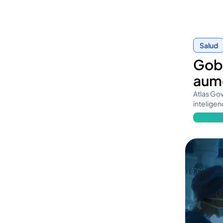
Salud
Gobe
aume
Atlas Gov
inteligen
Obtén má