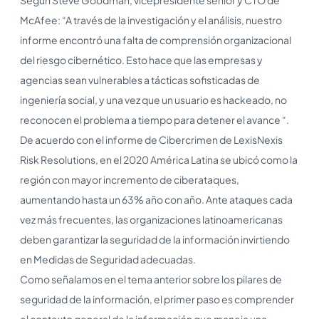
McAfee: “A través de la investigación y el análisis, nuestro
informe encontró una falta de comprensión organizacional
del riesgo cibernético. Esto hace que las empresas y
agencias sean vulnerables a tácticas sofisticadas de
ingeniería social, y una vez que un usuario es hackeado, no
reconocen el problema a tiempo para detener el avance “.
De acuerdo con el informe de Cibercrimen de LexisNexis
Risk Resolutions, en el 2020 América Latina se ubicó como la
región con mayor incremento de ciberataques,
aumentando hasta un 63% año con año. Ante ataques cada
vez más frecuentes, las organizaciones latinoamericanas
deben garantizar la seguridad de la información invirtiendo
en Medidas de Seguridad adecuadas.
Como señalamos en el tema anterior sobre los pilares de
seguridad de la información, el primer paso es comprender
el contexto general de la información que maneja una