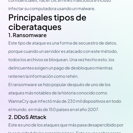
infectar su computadora usando un malware.
Principales tipos de
ciberataques
1. Ransomware
Este tipo de ataque es una forma de secuestro de datos,
porque cuando un servidor es atacado con este método,
todos los archivos se bloquean. Una vez hecho esto, los
delincuentes exigen un pago de desbloqueo mientras
retienen la información como rehén.
El ransomware se hizo popular después de uno de los
ataques más notables de la historia conocido como
WannaCry que infectó más de 230 mil dispositivos en todo
el mundo, en más de 150 países en el año 2007.
2. DDoS Attack
Este es uno de los ataques que más pasa desapercibido por
la seguridad de las organizaciones. Esta es una sobrecarga