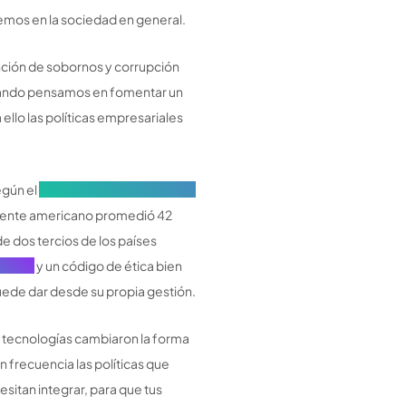
vemos en la sociedad en general.
nción de sobornos y corrupción
uando pensamos en fomentar un
ello las políticas empresariales
egún el
Índice de Percepción de la
inente americano promedió 42
e dos tercios de los países
upción
y un código de ética bien
uede dar desde su propia gestión.
vas tecnologías cambiaron la forma
n frecuencia las políticas que
esitan integrar, para que tus