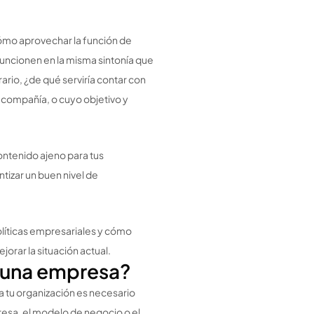
ómo aprovechar la función de
funcionen en la misma sintonía que
ario, ¿de qué serviría contar con
la compañía, o cuyo objetivo y
ontenido ajeno para tus
tizar un buen nivel de
políticas empresariales y cómo
orar la situación actual.
e una empresa?
ta tu organización es necesario
esa, el modelo de negocio o el