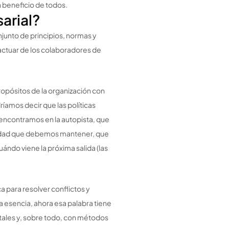
 beneficio de todos.
arial?
onjunto de principios, normas y
 actuar de los colaboradores de
ropósitos de la organización con
íamos decir que las políticas
ncontramos en la autopista, que
ocidad que debemos mantener, que
ándo viene la próxima salida (las
ca para resolver conflictos y
 esencia, ahora esa palabra tiene
ales y, sobre todo, con métodos