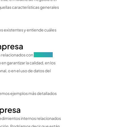
quellas características generales
es existentes y entiende cuáles
mpresa
os relacionados con
grupos de
en garantizar la calidad, en los
onal, o en el uso de datos del
remos ejemplos más detallados
mpresa
ocedimientos internos relacionados
zación. Podríamos decir que están