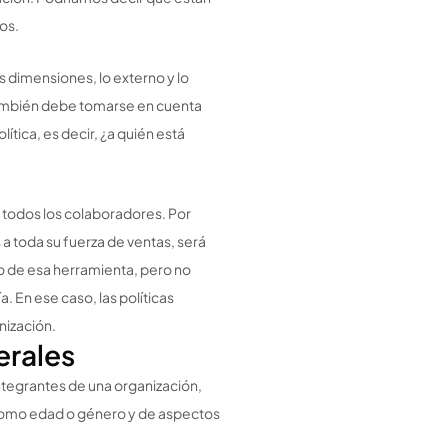
nos.
os dimensiones, lo externo y lo
 También debe tomarse en cuenta
ítica, es decir, ¿a quién está
a todos los colaboradores. Por
 a toda su fuerza de ventas, será
o de esa herramienta, pero no
. En ese caso, las políticas
nización.
erales
integrantes de una organización,
omo edad o género y de aspectos