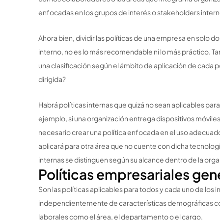
enfocadas en los grupos de interés o stakeholders inter
Ahora bien, dividir las políticas de una empresa en solo d
interno, no es lo más recomendable ni lo más práctico.
una clasificación según el ámbito de aplicación de cada pol
dirigida?
Habrá políticas internas que quizá no sean aplicables par
ejemplo, si una organización entrega dispositivos móviles
necesario crear una política enfocada en el uso adecuad
aplicará para otra área que no cuente con dicha tecnología
internas se distinguen según su alcance dentro de la orga
Políticas empresariales gen
Son las políticas aplicables para todos y cada uno de los 
independientemente de características demográficas c
laborales como el área, el departamento o el cargo.