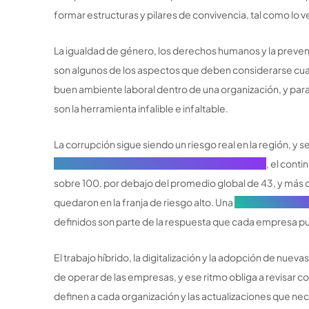
formar estructuras y pilares de convivencia, tal como lo 
La igualdad de género, los derechos humanos y la preve
son algunos de los aspectos que deben considerarse c
buen ambiente laboral dentro de una organización, y para 
son la herramienta infalible e infaltable.
La corrupción sigue siendo un riesgo real en la región, y s
Corrupción 2024 de Transparency International
, el cont
sobre 100, por debajo del promedio global de 43, y más d
quedaron en la franja de riesgo alto. Una
política anticorr
definidos son parte de la respuesta que cada empresa p
El trabajo híbrido, la digitalización y la adopción de nue
de operar de las empresas, y ese ritmo obliga a revisar co
definen a cada organización y las actualizaciones que nec