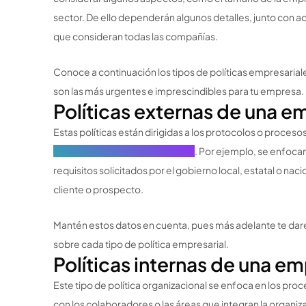
sector. De ello dependerán algunos detalles, junto con a
que consideran todas las compañías.
Conoce a continuación los tipos de políticas empresarial
son las más urgentes e imprescindibles para tu empresa.
Políticas externas de una e
Estas políticas están dirigidas a los protocolos o proces
interés o stakeholders externos
. Por ejemplo, se enfocan 
requisitos solicitados por el gobierno local, estatal o naci
cliente o prospecto.
Mantén estos datos en cuenta, pues más adelante te da
sobre cada tipo de política empresarial.
Políticas internas de una e
Este tipo de política organizacional se enfoca en los pr
con los colaboradores o las áreas que integran la organi