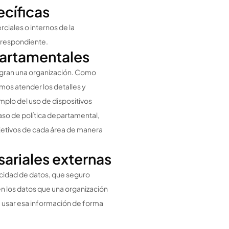
ecíficas
iales o internos de la
orrespondiente.
partamentales
egran una organización. Como
os atender los detalles y
plo del uso de dispositivos
caso de política departamental,
jetivos de cada área de manera
ariales externas
vacidad de datos, que seguro
 en los datos que una organización
e usar esa información de forma