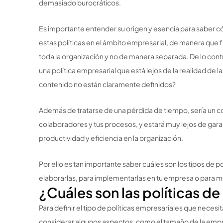
demasiado burocráticos.
Es importante entender su origen y esencia para saber c
estas políticas en el ámbito empresarial, de manera que 
toda la organización y no de manera separada. De lo contr
una política empresarial que está lejos de la realidad de 
contenido no están claramente definidos?
Además de tratarse de una pérdida de tiempo, sería un c
colaboradores y tus procesos, y estará muy lejos de garan
productividad y eficiencia en la organización.
Por ello es tan importante saber cuáles son los tipos de 
elaborarlas, para implementarlas en tu empresa o para mej
¿Cuáles son las políticas d
Para definir el tipo de políticas empresariales que necesi
considerar algunos aspectos, como el tamaño de la empr