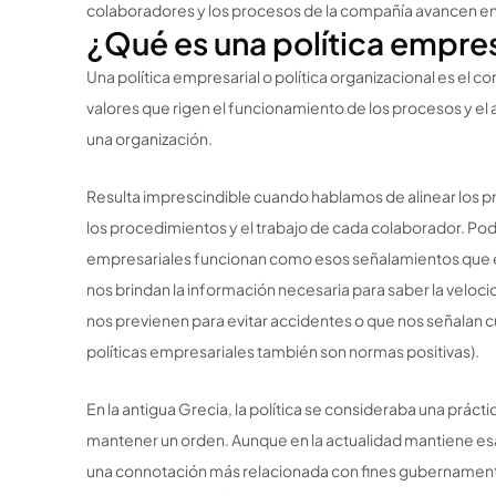
colaboradores y los procesos de la compañía avancen en
¿Qué es una política empres
Una política empresarial o política organizacional es el c
valores que rigen el funcionamiento de los procesos y el
una organización.
Resulta imprescindible cuando hablamos de alinear los p
los procedimientos y el trabajo de cada colaborador. Podr
empresariales funcionan como esos señalamientos que e
nos brindan la información necesaria para saber la vel
nos previenen para evitar accidentes o que nos señalan cu
políticas empresariales también son normas positivas).
En la antigua Grecia, la política se consideraba una prácti
mantener un orden. Aunque en la actualidad mantiene esa
una connotación más relacionada con fines gubernament