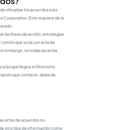
rdos?
e oficializar los acuerdos a los
o Corporativo. Este requiere de la
tenido.
r las líneas de acción, estrategias
uy común que surja con acta de
Sin embargo, no todas las actas
a las que llegue el Directorio
ormación que contiene, debe de
 las actas de acuerdos no
 de otro tipo de información como