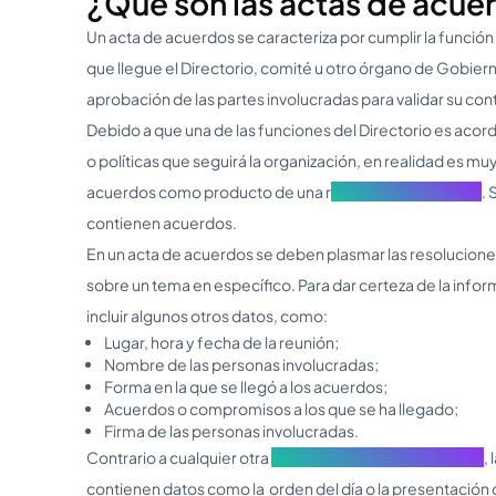
¿Qué son las actas de acue
Un acta de acuerdos se caracteriza por cumplir la función d
que llegue el Directorio, comité u otro órgano de Gobiern
aprobación de las partes involucradas para validar su con
Debido a que una de las funciones del Directorio es acorda
o políticas que seguirá la organización, en realidad es m
acuerdos como producto de una r
eunión del Directorio
. 
contienen acuerdos.
En un acta de acuerdos se deben plasmar las resoluciones 
sobre un tema en específico. Para dar certeza de la inf
incluir algunos otros datos, como:
Lugar, hora y fecha de la reunión;
Nombre de las personas involucradas;
Forma en la que se llegó a los acuerdos;
Acuerdos o compromisos a los que se ha llegado;
Firma de las personas involucradas.
Contrario a cualquier otra
acta de reunión del Directorio
,
contienen datos como la orden del día o la presentación