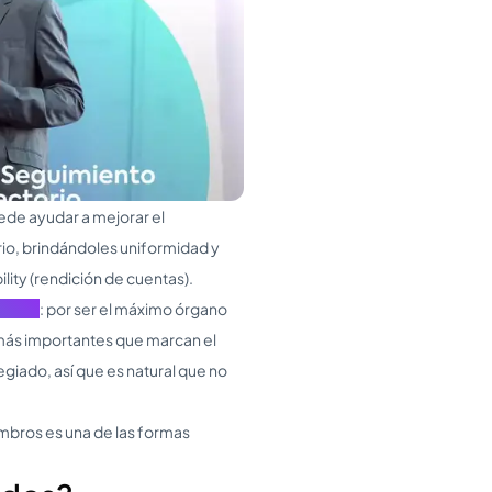
de ayudar a mejorar el
orio, brindándoles uniformidad y
lity (rendición de cuentas).
ctorio
: por ser el máximo órgano
 más importantes que marcan el
giado, así que es natural que no
embros es una de las formas