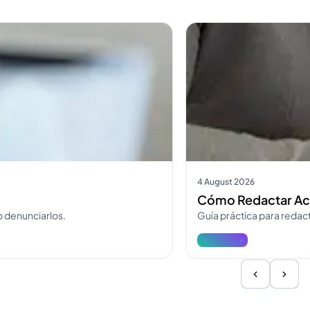
Ver más
4 August 2026
Cómo Redactar Acta
 denunciarlos.
Guía práctica para redacta
Ver más