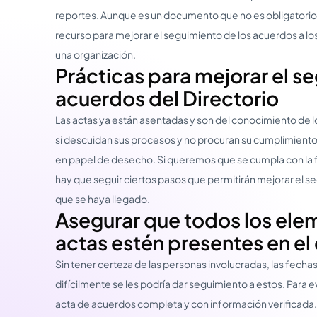
reportes. Aunque es un documento que no es obligatorio par
recurso para mejorar el seguimiento de los acuerdos a los
una organización.
Prácticas para mejorar el s
acuerdos del Directorio
Las actas ya están asentadas y son del conocimiento de l
si descuidan sus procesos y no procuran su cumplimient
en papel de desecho. Si queremos que se cumpla con la f
hay que seguir ciertos pasos que permitirán mejorar el s
que se haya llegado.
Asegurar que todos los ele
actas estén presentes en e
Sin tener certeza de las personas involucradas, las fecha
difícilmente se les podría dar seguimiento a estos. Para evi
acta de acuerdos completa y con información verificada. A