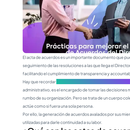
El acta de acuerdos es un importante documento que pue
seguimiento de las resoluciones a las que llega el Direct
facilitando el cumplimiento de transparencia y accountabi
Hay que recordar
el importante papel que cumple el Dire
administrativo, es el encargado de tomar las decisiones
rumbo de su organización. Pero se trata de un cuerpo cole
actúe como si fuera una sola persona.
Por ello, la generación de acuerdos avalados por sus mi
utilizadas para darle continuidad a su labor.