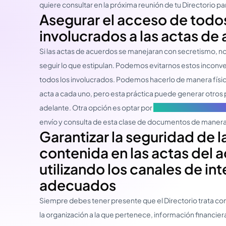
quiere consultar en la próxima reunión de tu Directorio p
Asegurar el acceso de todos
involucrados a las actas de
Si las actas de acuerdos se manejaran con secretismo, no
seguir lo que estipulan. Podemos evitarnos estos inconv
todos los involucrados. Podemos hacerlo de manera físi
acta a cada uno, pero esta práctica puede generar otr
adelante. Otra opción es optar por
portales de gestión de
envío y consulta de esta clase de documentos de manera
Garantizar la seguridad de 
contenida en las actas del 
utilizando los canales de i
adecuados
Siempre debes tener presente que el Directorio trata con
la organización a la que pertenece, información financier