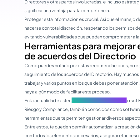
Directores y otras partes involucradas, e incluso estrate
significar una ventaja para la competencia.
Proteger esta información es crucial. Así que el manejo 
hacerse con total discreción, respetando los permisos de
evitando vulnerabilidades que puedan comprometer a la 
Herramientas para mejorar 
de acuerdos del Directorio
Como puedes notarlo por estas recomendaciones, no es 
seguimiento de los acuerdos del Directorio. Hay mucho
trabajar y varios puntos en los que debes poner atención.
haya algún modo de facilitar este proceso.
En la actualidad existen
softwares para Directorios
o soft
Riesgo y Compliance, también conocidos como softwar
herramientas que te permiten gestionar diversos aspectos
Entre estos, te pueden permitir automatizar la creación 
con todos los elementos necesarios, asegurar el acceso 