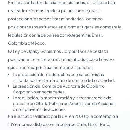
En línea con las tendencias mencionadas, en Chile se han
realizado reformas legales que buscan mejorar la
protección a los accionistas minoritarios, logrando
posicionar esos esfuerzos en el primer lugar si se compara la
legislación con la de países como Argentina, Brasil,
Colombia o México.
La Ley de Opas y Gobiernos Corporativos se destaca
positivamente entre las reformas introducidas a la ley, ya
que se enfoca principalmente en 3 aspectos:
La protección de los derechos de los accionistas
minoritarios frente a la toma de control de la sociedad.
La creación del Comité de Auditoría de Gobierno
Corporativo en sociedades.
La regulación, la modernización y la transparencia del
proceso de Oferta Pública de Adquisición de Acciones
o compraventa de acciones.
En el estudio realizado por la UAI en 2020 que contempló a
139 empresas listadas en la bolsa de Chile, Brasil, Perú,