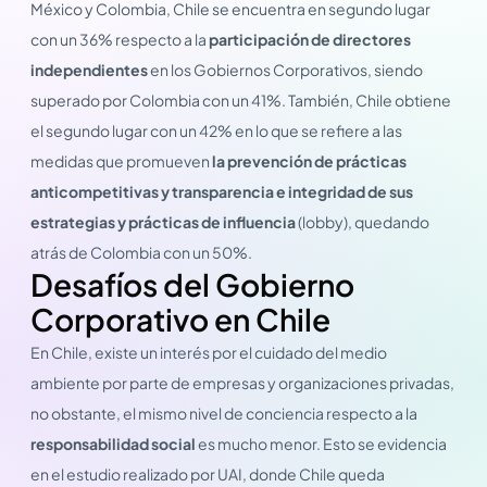
México y Colombia, Chile se encuentra en segundo lugar
con un 36% respecto a la
participación de directores
independientes
en los Gobiernos Corporativos, siendo
superado por Colombia con un 41%. También, Chile obtiene
el segundo lugar con un 42% en lo que se refiere a las
medidas que promueven
la prevención de prácticas
anticompetitivas y transparencia e integridad de sus
estrategias y prácticas de influencia
(lobby), quedando
atrás de Colombia con un 50%.
Desafíos del Gobierno
Corporativo en Chile
En Chile, existe un interés por el cuidado del medio
ambiente por parte de empresas y organizaciones privadas,
no obstante, el mismo nivel de conciencia respecto a la
responsabilidad social
es mucho menor. Esto se evidencia
en el estudio realizado por UAI, donde Chile queda