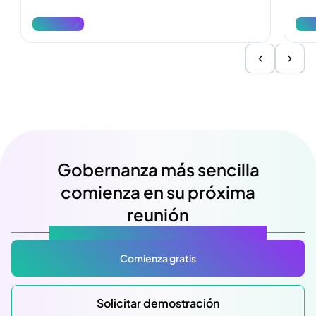
denunciarlos.
reda
Ver más
Ver
Gobernanza más sencilla
comienza en su próxima
reunión
Atlas Gov: Potencializado por IA, hecho para ti.
Comienza gratis
Solicitar demostración