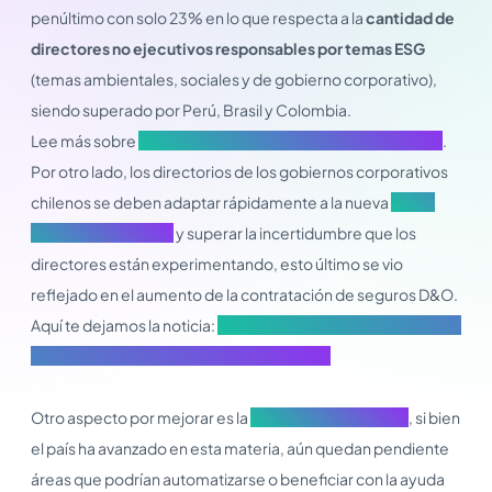
penúltimo con solo 23% en lo que respecta a la
cantidad de
directores no ejecutivos responsables por temas ESG
(temas ambientales, sociales y de gobierno corporativo),
siendo superado por Perú, Brasil y Colombia.
Lee más sobre
Prioridades para el directorio en este 2024
.
Por otro lado, los directorios de los gobiernos corporativos
chilenos se deben adaptar rápidamente a la nueva
ley de
delitos económicos
y superar la incertidumbre que los
directores están experimentando, esto último se vio
reflejado en el aumento de la contratación de seguros D&O.
Aquí te dejamos la noticia:
Aumenta contratación de seguros
D&O por nueva ley de delitos económicos
Otro aspecto por mejorar es la
transformación digital
, si bien
el país ha avanzado en esta materia, aún quedan pendiente
áreas que podrían automatizarse o beneficiar con la ayuda