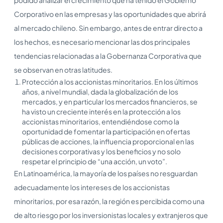
Corporativo en las empresas y las oportunidades que abrirá
al mercado chileno. Sin embargo, antes de entrar directo a
los hechos, es necesario mencionar las dos principales
tendencias relacionadas a la Gobernanza Corporativa que
se observan en otras latitudes.
Protección a los accionistas minoritarios. En los últimos
años, a nivel mundial, dada la globalización de los
mercados, y en particular los mercados financieros, se
ha visto un creciente interés en la protección a los
accionistas minoritarios, entendiéndose como la
oportunidad de fomentar la participación en ofertas
públicas de acciones, la influencia proporcional en las
decisiones corporativas y los beneficios y no solo
respetar el principio de “una acción, un voto”.
En Latinoamérica, la mayoría de los países no resguardan
adecuadamente los intereses de los accionistas
minoritarios, por esa razón, la región es percibida como una
de alto riesgo por los inversionistas locales y extranjeros que