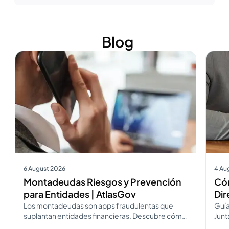
Blog
Ver más
Ver m
6 August 2026
4 Au
Montadeudas Riesgos y Prevención
Cóm
para Entidades | AtlasGov
Dir
Los montadeudas son apps fraudulentas que
Guía
suplantan entidades financieras. Descubre cómo
Junt
operan, cómo diferenciarlos y cómo
Desc