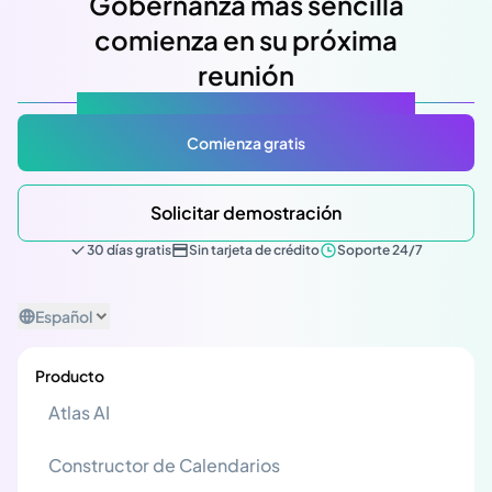
Gobernanza más sencilla
comienza en su próxima
reunión
Atlas Gov: Potencializado por IA, hecho para ti.
Comienza gratis
Solicitar demostración
30 días gratis
Sin tarjeta de crédito
Soporte 24/7
Español
Producto
Atlas AI
Constructor de Calendarios