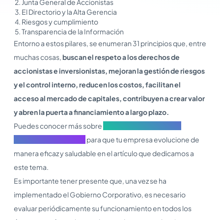
Junta General de Accionistas
El Directorio y la Alta Gerencia
Riesgos y cumplimiento
Transparencia de la Información
Entorno a estos pilares, se enumeran 31 principios que, entre
muchas cosas,
buscan el respeto a los derechos de
accionistas e inversionistas, mejoran la gestión de riesgos
y el control interno, reducen los costos, facilitan el
acceso al mercado de capitales, contribuyen a crear valor
y abren la puerta a financiamiento a largo plazo.
Puedes conocer más sobre
Las buenas prácticas del
Gobierno Corporativo
para que tu empresa evolucione de
manera eficaz y saludable en el artículo que dedicamos a
este tema.
Es importante tener presente que, una vez se ha
implementado el Gobierno Corporativo, es necesario
evaluar periódicamente su funcionamiento en todos los