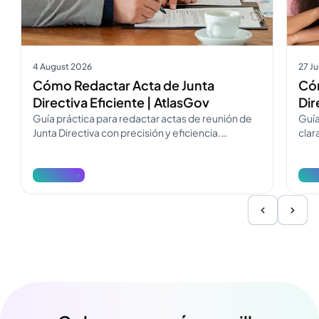
4 August 2026
27 J
Cómo Redactar Acta de Junta
Cóm
Directiva Eficiente | AtlasGov
Dir
Guía práctica para redactar actas de reunión de
Guía
Junta Directiva con precisión y eficiencia.
clar
Descarga la plantilla del acta y mejora la
Desc
redacción ahora.
opti
Ver más
Ver