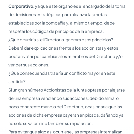
Corporativo
, ya que este órgano es el encargado de la toma
de decisiones estratégicas para alcanzar las metas
establecidas por la compañía y, al mismo tiempo, debe
respetar los códigos de principios de la empresa.
¿Qué ocurriría si el Directorio ignorara esos principios?
Deberá dar explicaciones frente a los accionistas y estos
podrán votar por cambiar a los miembros del Directorio y/o
vender sus acciones.
¿Qué consecuencias traería un conflicto mayor en este
sentido?
Si un gran número Accionistas de la Junta optase por alejarse
de una empresa vendiendo sus acciones, debido al mal o
poco coherente manejo del Directorio, ocasionaría que las
acciones de dicha empresa cayeran en picada, dañando ya
no solo su valor, sino también su reputación.
Para evitar que algo así ocurriese, las empresas internalizan