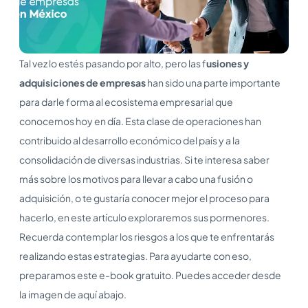
Tal vez lo estés pasando por alto, pero las f
usiones y
adquisiciones de empresas
han sido una parte importante
para darle forma al ecosistema empresarial que
conocemos hoy en día. Esta clase de operaciones han
contribuido al desarrollo económico del país y a la
consolidación de diversas industrias. Si te interesa saber
más sobre los motivos para llevar a cabo una fusión o
adquisición, o te gustaría conocer mejor el proceso para
hacerlo, en este artículo exploraremos sus pormenores.
Recuerda contemplar los riesgos a los que te enfrentarás
realizando estas estrategias. Para ayudarte con eso,
preparamos este e-book gratuito. Puedes acceder desde
la imagen de aquí abajo.