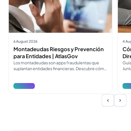
6 August 2026
4 Au
Montadeudas Riesgos y Prevención
Cóm
para Entidades | AtlasGov
Dir
Los montadeudas son apps fraudulentas que
Guía
suplantan entidades financieras. Descubre cómo
Junt
operan, cómo diferenciarlos y cómo
Desc
denunciarlos.
reda
Ver más
Ver