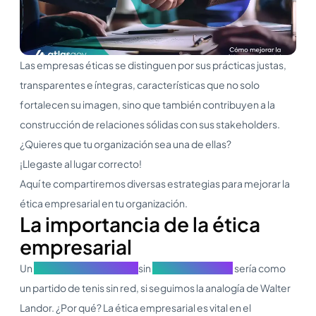
Las empresas éticas se distinguen por sus prácticas justas,
transparentes e íntegras, características que no solo
fortalecen su imagen, sino que también contribuyen a la
construcción de relaciones sólidas con sus stakeholders.
¿Quieres que tu organización sea una de ellas?
¡Llegaste al lugar correcto!
Aquí te compartiremos diversas estrategias para mejorar la
ética empresarial en tu organización.
La importancia de la ética
empresarial
Un
Gobierno Corporativo
sin
ética empresarial
sería como
un partido de tenis sin red, si seguimos la analogía de Walter
Landor. ¿Por qué? La ética empresarial es vital en el