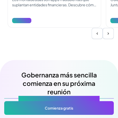
suplantan entidades financieras. Descubre cómo
Junt
operan, cómo diferenciarlos y cómo
Desc
denunciarlos.
reda
Ver más
Ver
Gobernanza más sencilla
comienza en su próxima
reunión
Atlas Gov: Potencializado por IA, hecho para ti.
Comienza gratis