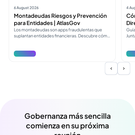
6 August 2026
4 Au
Montadeudas Riesgos y Prevención
Cóm
para Entidades | AtlasGov
Dir
Los montadeudas son apps fraudulentas que
Guía
suplantan entidades financieras. Descubre cómo
Junt
operan, cómo diferenciarlos y cómo
Desc
denunciarlos.
reda
Ver más
Ver
Gobernanza más sencilla
comienza en su próxima
reunión