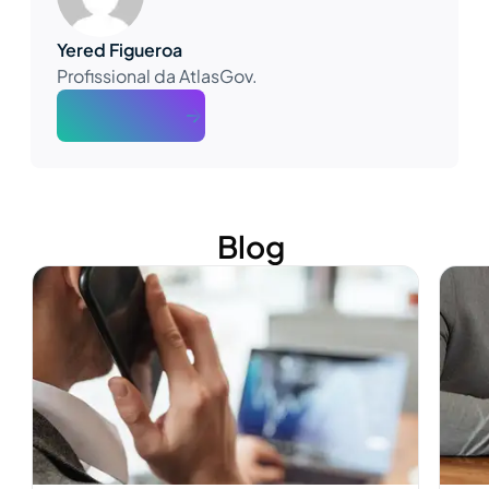
Yered Figueroa
Profissional da AtlasGov.
About The Author
Blog
Ver más
Ver m