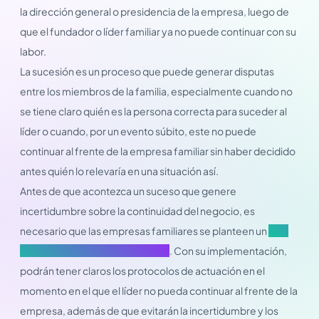
la dirección general o presidencia de la empresa, luego de
que el fundador o líder familiar ya no puede continuar con su
labor.
La sucesión es un proceso que puede generar disputas
entre los miembros de la familia, especialmente cuando no
se tiene claro quién es la persona correcta para suceder al
líder o cuando, por un evento súbito, este no puede
continuar al frente de la empresa familiar sin haber decidido
antes quién lo relevaría en una situación así.
Antes de que acontezca un suceso que genere
incertidumbre sobre la continuidad del negocio, es
necesario que las empresas familiares se planteen un
plan
de sucesión empresarial familiar
. Con su implementación,
podrán tener claros los protocolos de actuación en el
momento en el que el líder no pueda continuar al frente de la
empresa, además de que evitarán la incertidumbre y los