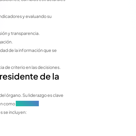
 indicadores y evaluando su
usión y transparencia.
gación.
lidad de la información que se
a de criterio en las decisiones.
residente de la
del órgano. Su liderazgo es clave
ién como
Consejo de
s se incluyen: