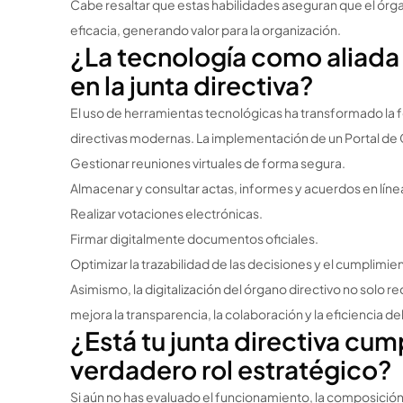
Cabe resaltar que estas habilidades aseguran que el órg
eficacia, generando valor para la organización.
¿La tecnología como aliada 
en la junta directiva?
El uso de herramientas tecnológicas ha transformado la 
directivas modernas. La implementación de un Portal de
Gestionar reuniones virtuales de forma segura.
Almacenar y consultar actas, informes y acuerdos en líne
Realizar votaciones electrónicas.
Firmar digitalmente documentos oficiales.
Optimizar la trazabilidad de las decisiones y el cumplimi
Asimismo, la digitalización del órgano directivo no solo r
mejora la transparencia, la colaboración y la eficiencia d
¿Está tu junta directiva cum
verdadero rol estratégico?
Si aún no has evaluado el funcionamiento, la composición o