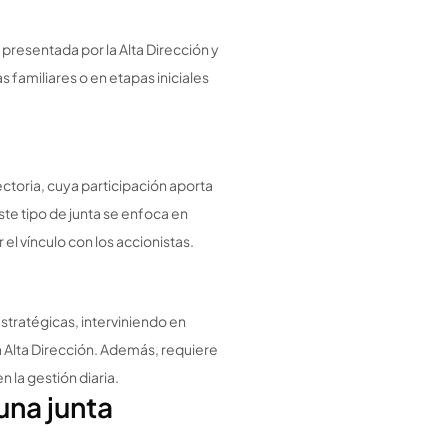
 presentada por la Alta Dirección y
familiares o en etapas iniciales
toria, cuya participación aporta
te tipo de junta se enfoca en
 el vínculo con los accionistas.
estratégicas, interviniendo en
a Alta Dirección. Además, requiere
 la gestión diaria.
na junta