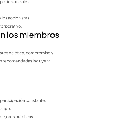
portes oficiales.
 los accionistas.
Corporativo.
n los miembros
ndares de ética, compromiso y
as recomendadas incluyen:
 participación constante.
equipo.
mejores prácticas.