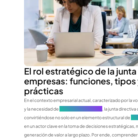
El rol estratégico de la junta
empresas: funciones, tipos
prácticas
En el contexto empresarial actual, caracterizado por la vol
y la necesidad de
prácticas sostenibles
, la junta directi
convirtiéndose no solo en un elemento estructural de
Gob
en un actor clave en la toma de decisiones estratégicas, m
generación de valor a largo plazo. Por ende, comprender