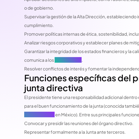
o de gobierno.
Supervisar la gestión de la Alta Dirección, estableciendo
cumplimiento.
Promover políticas internas de ética, sostenibilidad, incl
Analizar riesgos corporativos y establecer planes de miti
Garantizar la integridad de los estados financieros y la ca
comunica a los
stakeholders
.
Resolver conflictos de interés y fomentar la independenci
Funciones específicas del p
junta directiva
El presidente tiene una responsabilidad adicional dentro 
para el buen funcionamiento de la junta (conocida tamb
Administración
en México). Entre sus principales funcione
Convocar y presidir las reuniones del órgano directivo.
Representar formalmente a la Junta ante terceros.