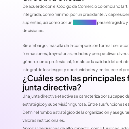
De acuerdo con el Código de Comercio colombiano (art. 43
integrada, como mínimo, por un presidente, vicepresiden
suplentes, así como por un
secretario/a
para el registro 
decisiones.
Sin embargo, más allá de la composición formal, se rec
formaciones, trayectorias, edades y perspectivas diversa
género como profesional, fortalece la calidad del debat
integral de los riesgos y oportunidades y enriquece el p
¿Cuáles son las principales
junta directiva?
Una junta directiva efectiva se caracteriza por su capacid
estratégico y supervisión rigurosa. Entre sus funciones 
Definir el rumbo estratégico de la organización y asegurar 
valores institucionales.
Aprobar decisiones de alto impacto, como fusiones, adqu