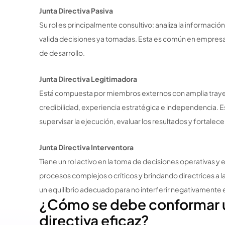
Junta Directiva Pasiva
Su rol es principalmente consultivo: analiza la información
valida decisiones ya tomadas. Esta es común en empresas 
de desarrollo.
Junta Directiva Legitimadora
Está compuesta por miembros externos con amplia trayec
credibilidad, experiencia estratégica e independencia. Es
supervisar la ejecución, evaluar los resultados y fortalecer
Junta Directiva Interventora
Tiene un rol activo en la toma de decisiones operativas y 
procesos complejos o críticos y brindando directrices a l
un equilibrio adecuado para no interferir negativamente en
¿Cómo se debe conformar u
directiva eficaz?