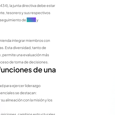
4), la junta directiva debe estar
te, tesorero y sus respectivos
y seguimiento de
actas
y
omienda integrar miembros con
s. Esta diversidad, tanto de
e, permite una evaluación más
roceso de toma de decisiones.
 funciones de una
ad para ejercer liderazgo
esenciales se destacan:
su alineación con la misión y los
isiciones, cambios estructurales