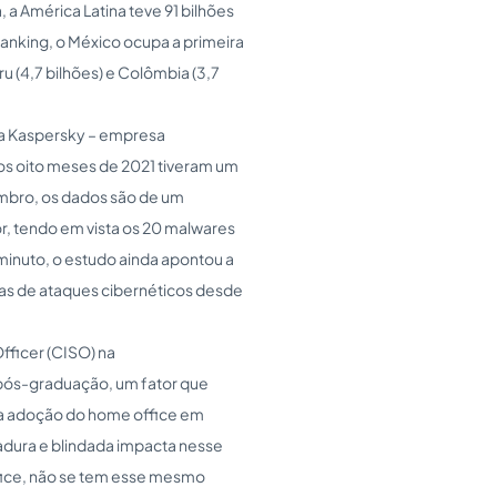
 a América Latina teve 91 bilhões
ranking, o México ocupa a primeira
eru (4,7 bilhões) e Colômbia (3,7
a Kaspersky – empresa
os oito meses de 2021 tiveram um
mbro, os dados são de um
, tendo em vista os 20 malwares
inuto, o estudo ainda apontou a
as de ataques cibernéticos desde
fficer (CISO) na
pós-graduação, um fator que
 a adoção do home office em
adura e blindada impacta nesse
ffice, não se tem esse mesmo