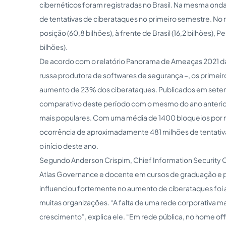
cibernéticos foram registradas no Brasil. Na mesma onda,
de tentativas de ciberataques no primeiro semestre. No 
posição (60,8 bilhões), à frente de Brasil (16,2 bilhões), P
bilhões).
De acordo com o relatório Panorama de Ameaças 2021 d
russa produtora de softwares de segurança –, os primeir
aumento de 23% dos ciberataques. Publicados em sete
comparativo deste período com o mesmo do ano anterior
mais populares. Com uma média de 1400 bloqueios por m
ocorrência de aproximadamente 481 milhões de tentativ
o início deste ano.
Segundo Anderson Crispim, Chief Information Security O
Atlas Governance e docente em cursos de graduação e 
influenciou fortemente no aumento de ciberataques foi
muitas organizações. “A falta de uma rede corporativa m
crescimento”, explica ele. “Em rede pública, no home o