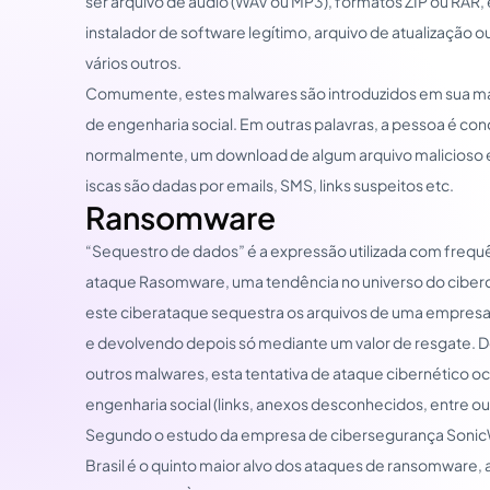
ser arquivo de áudio (WAV ou MP3), formatos ZIP ou RAR
instalador de software legítimo, arquivo de atualização ou
vários outros.
Comumente, estes malwares são introduzidos em sua m
de engenharia social. Em outras palavras, a pessoa é co
normalmente, um download de algum arquivo malicioso 
iscas são dadas por emails, SMS, links suspeitos etc.
Ransomware
“Sequestro de dados” é a expressão utilizada com frequên
ataque Rasomware, uma tendência no universo do ciberc
este ciberataque sequestra os arquivos de uma empresa
e devolvendo depois só mediante um valor de resgate. D
outros malwares, esta tentativa de ataque cibernético o
engenharia social (links, anexos desconhecidos, entre out
Segundo o estudo da empresa de cibersegurança SonicWa
Brasil é o quinto maior alvo dos ataques de ransomware,