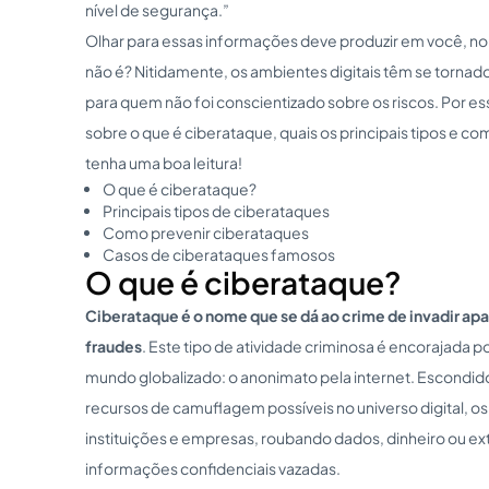
nível de segurança.”
Olhar para essas informações deve produzir em você, no
não é? Nitidamente, os ambientes digitais têm se tornado
para quem não foi conscientizado sobre os riscos. Por es
sobre o que é ciberataque, quais os principais tipos e 
tenha uma boa leitura!
O que é ciberataque?
Principais tipos de ciberataques
Como prevenir ciberataques
Casos de ciberataques famosos
O que é ciberataque?
Ciberataque é o nome que se dá ao crime de invadir ap
fraudes
. Este tipo de atividade criminosa é encorajada 
mundo globalizado: o anonimato pela internet. Escondido
recursos de camuflagem possíveis no universo digital, o
instituições e empresas, roubando dados, dinheiro ou e
informações confidenciais vazadas.