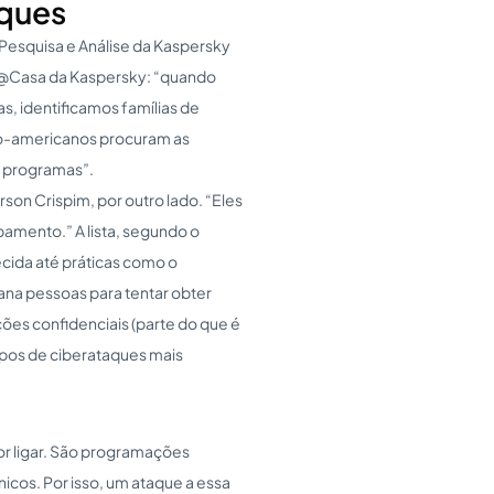
aques
 Pesquisa e Análise da Kaspersky
ia@Casa da Kaspersky: “quando
s, identificamos famílias de
ino-americanos procuram as
e programas”.
son Crispim, por outro lado. “Eles
pamento.” A lista, segundo o
ecida até práticas como o
na pessoas para tentar obter
ões confidenciais (parte do que é
ipos de ciberataques mais
or ligar. São programações
icos. Por isso, um ataque a essa