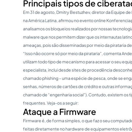
Principais tipos de ciberat
Em 31 de agosto, Dmitry Bestuzhev, diretor da Equipe de
na América Latina, afirmou no evento online Konferenc
analisamos os bloqueios realizados por nossas tecnologia
malware que nos permitem dizer que os internautas lat
ameaças, pois são disseminadas por meio da pirataria d
“Isso não ocorre só por meio da pirataria”, comenta Ander
utilizam todo tipo de mecanismo para acessar o seu equi
especialista, inclui desde sites de procedência desconh
chamado phishing – uma espécie de pesca, onde se enga
senhas, números de cartões de crédito e outras informaç
chamado de “engenharia social”). Contudo, existem os t
frequentes. Veja-os a seguir:
Ataque a Firmware
Firmware é, de forma simples, o que faz o seu computad
feitas diretamente no hardware de equipamentos eletrôn