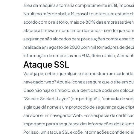
área da máquina a tornaria completamente inútil, imposs
No último mês de abril, a Microsoft publicou um estudo
acordo com o relatório, mais de 80% das empresas tiv
ataque a firmware nos últimos dois anos – sendo que s
segurança são alocados para precauções contra esse tip
realizada em agosto de 2020 com mil tomadores de deci
informação de empresas nos EUA, Reino Unido, Alemanha
Ataque SSL
Você já percebeu que alguns sites mostram um cadeado 
navegador web? Aquele ícone assegura que o site em ques
Caso não haja o símbolo, sua identidade pode ser coloca
“Secure Sockets Layer” (em português, “camada de soque
sigla que dá nome a um protocolo de segurança que crip
servidor e um navegador Web. Essa espécie de certifica
importante para a segurança das informações dos client
Por isso, um ataque SSL expõe informações confidencia