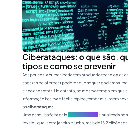
Ciberataques: o que são, qu
tipos e como se prevenir
Aos poucos, a humanidade tem produzido tecnologias ca
capazes de oferecer poderes que sequer podíamos imag
cinco anos atrás. No entanto, ao mesmo tempo em que a
informação fica mais fácil e rápido, também surgem nov
os
ciberataques
.
Uma pesquisa feita pela
FortiGuard Labs
e publicada no 
revelou que, entre janeiro e junho, mais de 16,2 bilhões d