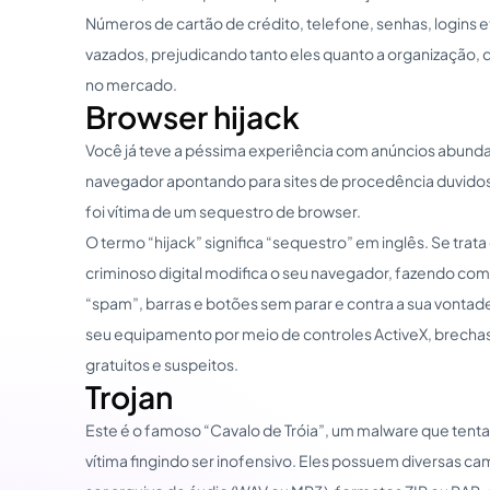
Números de cartão de crédito, telefone, senhas, logins e
vazados, prejudicando tanto eles quanto a organização, q
no mercado.
Browser hijack
Você já teve a péssima experiência com anúncios abunda
navegador apontando para sites de procedência duvidos
foi vítima de um sequestro de browser.
O termo “hijack” significa “sequestro” em inglês. Se tra
criminoso digital modifica o seu navegador, fazendo co
“spam”, barras e botões sem parar e contra a sua vontad
seu equipamento por meio de controles ActiveX, brecha
gratuitos e suspeitos.
Trojan
Este é o famoso “Cavalo de Tróia”, um malware que tent
vítima fingindo ser inofensivo. Eles possuem diversas 