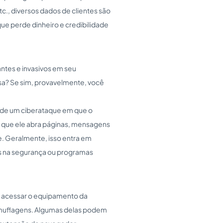
tc., diversos dados de clientes são
ue perde dinheiro e credibilidade
ntes e invasivos em seu
a? Se sim, provavelmente, você
ta de um ciberataque em que o
m que ele abra páginas, mensagens
e. Geralmente, isso entra em
s na segurança ou programas
a acessar o equipamento da
camuflagens. Algumas delas podem