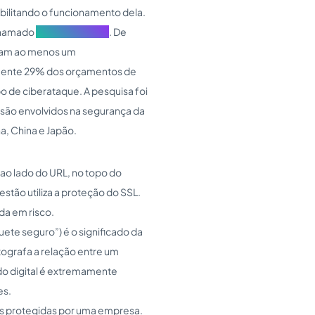
ibilitando o funcionamento dela.
 chamado
Security Signals
. De
eram ao menos um
omente 29% dos orçamentos de
o de ciberataque. A pesquisa foi
são envolvidos na segurança da
, China e Japão.
ao lado do URL, no topo do
tão utiliza a proteção do SSL.
da em risco.
te seguro”) é o significado da
tografa a relação entre um
do digital é extremamente
es.
is protegidas por uma empresa.