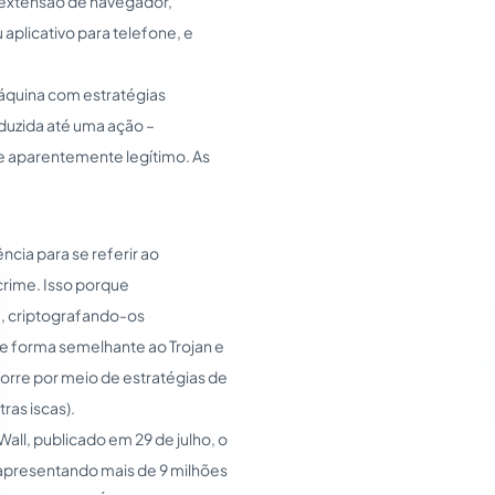
, extensão de navegador,
 aplicativo para telefone, e
áquina com estratégias
nduzida até uma ação –
e aparentemente legítimo. As
cia para se referir ao
rime. Isso porque
, criptografando-os
e forma semelhante ao Trojan e
corre por meio de estratégias de
ras iscas).
ll, publicado em 29 de julho, o
 apresentando mais de 9 milhões