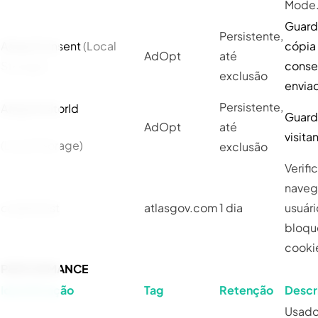
Mode
Guard
Persistente,
AdoptConsent
(Local
cópia
AdOpt
até
Storage)
conse
exclusão
envia
Persistente,
AdoptVisitorId
Guard
AdOpt
até
visita
(Local Storage)
exclusão
Verifi
naveg
cookietest
atlasgov.com
1 dia
usuári
bloqu
cooki
PERFORMANCE
Identificação
Tag
Retenção
Descr
Usado