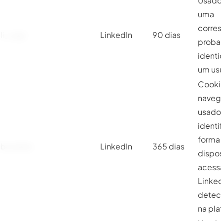
Usado
uma
corre
li_sugr
LinkedIn
90 dias
probab
ident
um usu
Cooki
naveg
usado
identi
forma
bcookie
LinkedIn
365 dias
dispos
acess
Linked
detec
na pl