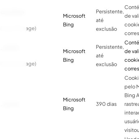
Conté
Persistente,
uetsid
exp
Microsoft
de va
até
Bing
cooki
(Local Storage)
exclusão
corre
Conté
Persistente,
_uetsid
Microsoft
de va
até
Bing
cooki
(Local Storage)
exclusão
corre
Cookie
pelo 
Bing 
Microsoft
_uetvid
390 dias
rastr
Bing
inter
usuári
visitou