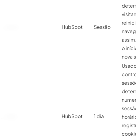
deter
visita
reinic
__hssrc
HubSpot
Sessão
naveg
assim,
o iníc
nova 
Usado
contro
sessõ
deter
númer
sessã
__hssc
HubSpot
1 dia
horári
regist
cooki