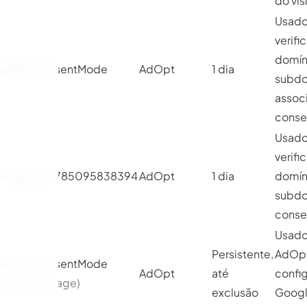
do vis
Usado
verific
domín
adoptConsentMode
AdOpt
1 dia
subdo
assoc
conse
Usado
verific
AdoptGD1785095838394
AdOpt
1 dia
domín
subdo
conse
Usado
Persistente,
AdOpt
adoptConsentMode
AdOpt
até
config
(Local Storage)
exclusão
Googl