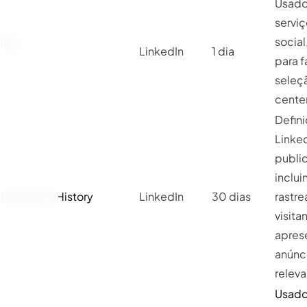
Usado
servi
social
lidc
LinkedIn
1 dia
para fa
seleç
center
Defin
Linked
public
inclui
UserMatchHistory
LinkedIn
30 dias
rastr
visita
apres
anúnc
releva
Usado