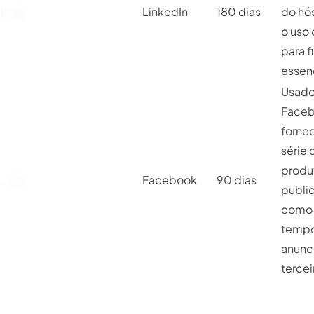
li_gc
LinkedIn
180 dias
do hó
o uso
para f
essenc
Usado
Faceb
forne
série 
produ
_fbp
Facebook
90 dias
public
como 
tempo
anunc
tercei