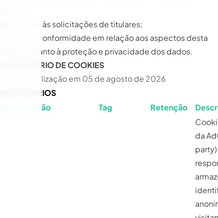
titulares;
Responder às solicitações de titulares;
Orientar a conformidade em relação aos aspectos desta
Política quanto à proteção e privacidade dos dados.
8. RELATÓRIO DE COOKIES
Última atualização em 05 de agosto de 2026
NECESSÁRIOS
Identificação
Tag
Retenção
Descr
Cooki
da AdO
party)
respo
armaz
identi
anoni
visita