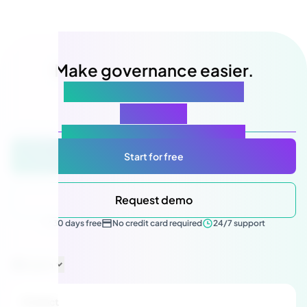
Make governance easier.
Starting with your next
meeting
Atlas Gov: Powered by AI, made for you.
Start for free
Request demo
30 days free
No credit card required
24/7 support
English
Product