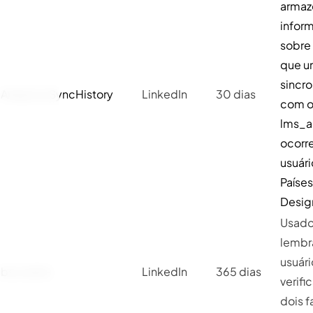
armaz
infor
sobre
que 
sincr
AnalyticsSyncHistory
LinkedIn
30 dias
com o
lms_a
ocorr
usuári
Países
Desig
Usado
lembr
usuári
bscookie
LinkedIn
365 dias
verifi
dois f