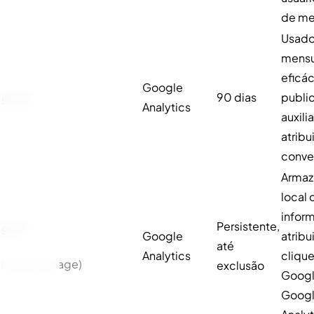
de me
Usado
mensu
eficác
Google
gcl
au
90 dias
publi
Analytics
auxilia
atribu
conve
Arma
local 
infor
Persistente,
gcl
ls
Google
atribu
até
Analytics
cliqu
(Local Storage)
exclusão
Googl
Goog