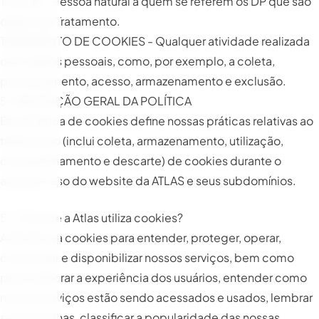
TITULAR - Pessoa natural a quem se referem os DP que são
objeto de Tratamento.
TRATAMENTO DE COOKIES - Qualquer atividade realizada
com dados pessoais, como, por exemplo, a coleta,
processamento, acesso, armazenamento e exclusão.
5. DESCRIÇÃO GERAL DA POLÍTICA
Esta Política de cookies define nossas práticas relativas ao
tratamento (inclui coleta, armazenamento, utilização,
compartilhamento e descarte) de cookies durante o
acesso e uso do website da ATLAS e seus subdomínios.
5.1. Por que a Atlas utiliza cookies?
A ATLAS usa cookies para entender, proteger, operar,
customizar e disponibilizar nossos serviços, bem como
para melhorar a experiência dos usuários, entender como
nossos serviços estão sendo acessados e usados, lembrar
suas escolhas, classificar a popularidade das nossas