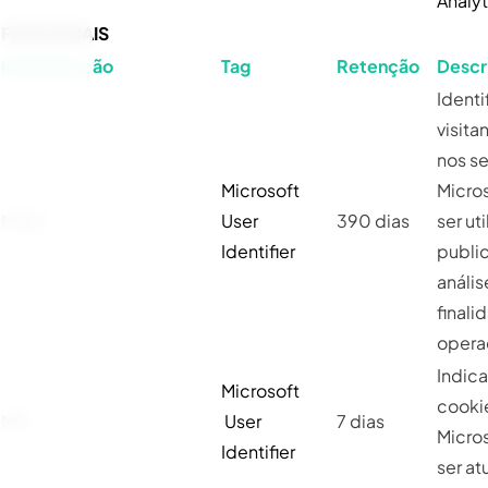
Analyt
FUNCIONAIS
Identificação
Tag
Retenção
Descr
Identi
visita
nos se
Microsoft
Micro
MUID
User
390 dias
ser ut
Identifier
publi
anális
finali
opera
Indica
Microsoft
cooki
MR
User
7 dias
Micro
Identifier
ser at