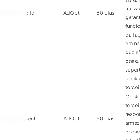
utiliz
AdoptVisitorId
AdOpt
60 dias
garant
funci
da Ta
em na
que n
possu
supor
cooki
tercei
Cooki
tercei
respo
AdoptConsent
AdOpt
60 dias
armaz
conse