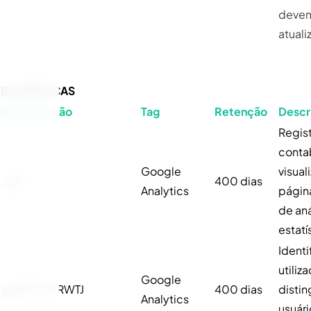
devem
atuali
ESTATÍSTICAS
Identificação
Tag
Retenção
Descr
Regist
contab
Google
visual
_ga
400 dias
Analytics
página
de aná
estatí
Identi
utiliz
Google
ga
MTX95YRWTJ
400 dias
distin
Analytics
usuári