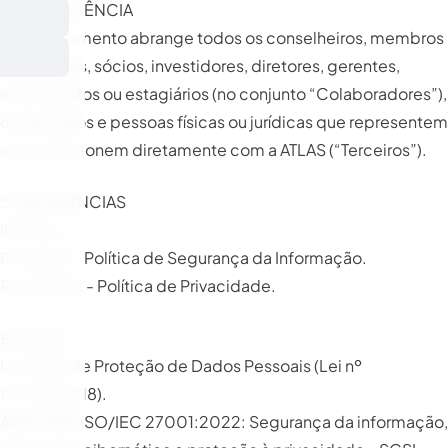
2. ABRANGÊNCIA
Este documento abrange todos os conselheiros, membros
de comitês, sócios, investidores, diretores, gerentes,
empregados ou estagiários (no conjunto “Colaboradores”),
cooperados e pessoas físicas ou jurídicas que representem
ou se relacionem diretamente com a ATLAS (“Terceiros”).
3. REFERÊNCIAS
Internas
PL GSI 01 - Política de Segurança da Informação.
PL CCE 02 - Política de Privacidade.
Externas
Lei Geral de Proteção de Dados Pessoais (Lei nº
13.709/2018).
ABNT NBR ISO/IEC 27001:2022: Segurança da informação,