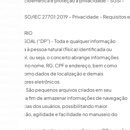
segurança cibernética e proteção à privacidade - SGSI –
requisitos.
ABNT NBR ISO/IEC 27701:2019 – Privacidade – Requisitos e
diretrizes.
4. GLOSSÁRIO
DADO PESSOAL (“DP”) - Toda e qualquer informação
relacionada à pessoa natural (física) identificada ou
identificável, ou seja, o conceito abrange informações
diretas, como nome, RG, CPF e endereço, bem como
indiretas, como dados de localização e demais
identificadores eletrônicos.
COOKIES - São pequenos arquivos criados em seu
dispositivo a fim de armazenar informações de navegação
e preferências dos usuários, possibilitando maior
customização, agilidade e facilidade no manuseio do
website.