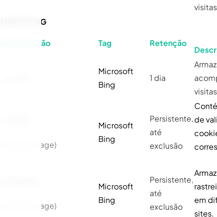
visita
MARKETING
Identificação
Tag
Retenção
Descr
Armaz
Microsoft
_uetsid
1 dia
acom
Bing
visita
Conté
Persistente,
_uetvid
de va
Microsoft
até
cooki
Bing
(Local Storage)
exclusão
corre
Armaz
Persistente,
uetvid
exp
Microsoft
rastrei
até
Bing
em di
(Local Storage)
exclusão
sites.