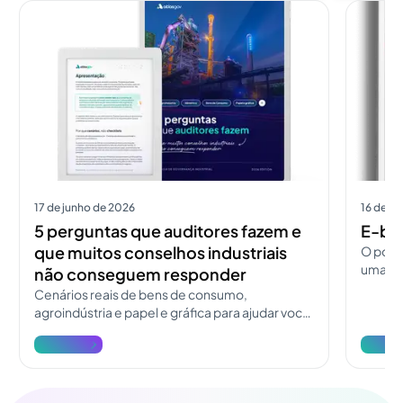
Ver mais
Ver mais
17 de junho de 2026
16 de m
5 perguntas que auditores fazem e
E-bo
que muitos conselhos industriais
O port
uma fe
não conseguem responder
digital
Cenários reais de bens de consumo,
para qu
agroindústria e papel e gráfica para ajudar você
conside
a antecipar riscos, estruturar respostas e
de gove
Ver mais
Ver ma
ganhar rastreabilidade sem burocratizar a
e-book
operação.