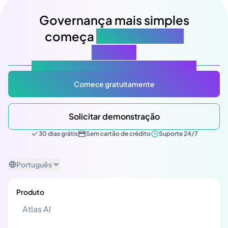
Governança mais simples
começa
na sua próxima
reunião
Atlas Gov: Potencializado por IA, feito para você.
Comece gratuitamente
Solicitar demonstração
30 dias grátis
Sem cartão de crédito
Suporte 24/7
Português
Produto
Atlas AI