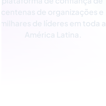
p
l
a
t
a
f
o
r
m
a
d
e
c
o
n
f
a
n
ç
a
d
e
c
e
n
t
e
n
a
s
d
e
o
r
g
a
n
i
z
a
ç
õ
e
s
e
m
i
l
h
a
r
e
s
d
e
l
í
d
e
r
e
s
e
m
t
o
d
a
a
A
m
é
r
i
c
a
L
a
t
i
n
a
.