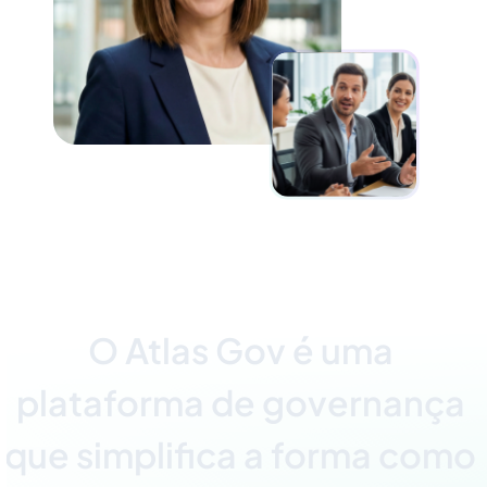
O
A
t
l
a
s
G
o
v
é
u
m
a
p
l
a
t
a
f
o
r
m
a
d
e
g
o
v
e
r
n
a
n
ç
a
q
u
e
s
i
m
p
l
i
f
c
a
a
f
o
r
m
a
c
o
m
o