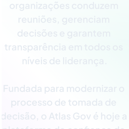
o
r
g
a
n
i
z
a
ç
õ
e
s
c
o
n
d
u
z
e
m
r
e
u
n
i
õ
e
s
,
g
e
r
e
n
c
i
a
m
d
e
c
i
s
õ
e
s
e
g
a
r
a
n
t
e
m
t
r
a
n
s
p
a
r
ê
n
c
i
a
e
m
t
o
d
o
s
o
s
n
í
v
e
i
s
d
e
l
i
d
e
r
a
n
ç
a
.
F
u
n
d
a
d
a
p
a
r
a
m
o
d
e
r
n
i
z
a
r
o
p
r
o
c
e
s
s
o
d
e
t
o
m
a
d
a
d
e
d
e
c
i
s
ã
o
,
o
A
t
l
a
s
G
o
v
é
h
o
j
e
a