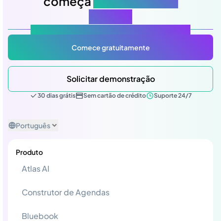
começa
na sua próxima
reunião
Atlas Gov: Potencializado por IA, feito para você.
Comece gratuitamente
Solicitar demonstração
30 dias grátis
Sem cartão de crédito
Suporte 24/7
Português
Produto
Atlas AI
Construtor de Agendas
Bluebook