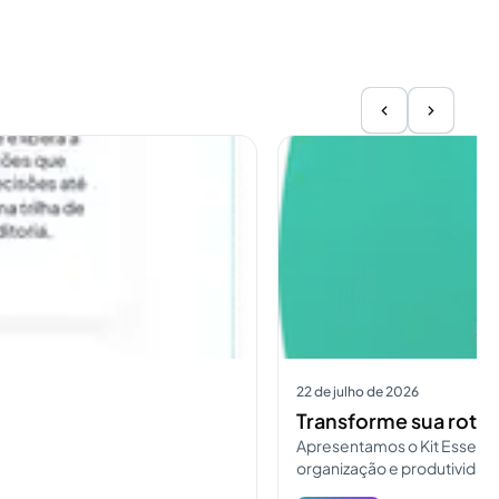
Ver mais
22 de julho de 2026
Transforme sua rotin
Apresentamos o Kit Essent
organização e produtividad