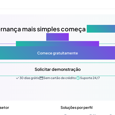
rnança mais simples começa
na sua p
reunião
Atlas Gov: Potencializado por IA, feito para você.
Comece gratuitamente
Solicitar demonstração
30 dias grátis
Sem cartão de crédito
Suporte 24/7
 setor
Soluções por perfil