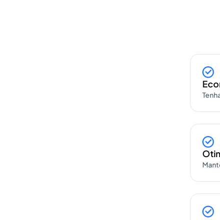
Eco
Tenha
Otim
Mante