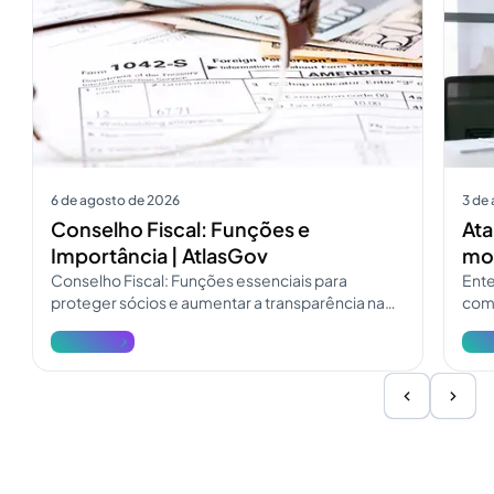
6 de agosto de 2026
3 de
Conselho Fiscal: Funções e
Ata
Importância | AtlasGov
mod
Conselho Fiscal: Funções essenciais para
Ente
proteger sócios e aumentar a transparência na
como
governança. Consulte o guia do Conselho Fiscal
pres
Ver mais
Ver 
e atualize a fiscalização.