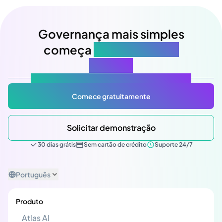
Governança mais simples
começa
na sua próxima
reunião
Atlas Gov: Potencializado por IA, feito para você.
Comece gratuitamente
Solicitar demonstração
30 dias grátis
Sem cartão de crédito
Suporte 24/7
Português
Produto
Atlas AI