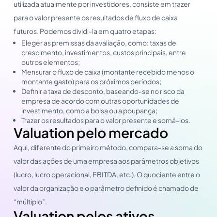
utilizada atualmente por investidores, consiste em trazer
para o valor presente os resultados de fluxo de caixa
futuros. Podemos dividi-la em quatro etapas:
Eleger as premissas da avaliação, como: taxas de
crescimento, investimentos, custos principais, entre
outros elementos;
Mensurar o fluxo de caixa (montante recebido menos o
montante gasto) para os próximos períodos;
Definir a taxa de desconto, baseando-se no risco da
empresa de acordo com outras oportunidades de
investimento, como a bolsa ou a poupança;
Trazer os resultados para o valor presente e somá-los.
Valuation pelo mercado
Aqui, diferente do primeiro método, compara-se a soma do
valor das ações de uma empresa aos parâmetros objetivos
(lucro, lucro operacional, EBITDA, etc.). O quociente entre o
valor da organização e o parâmetro definido é chamado de
“múltiplo”.
Valuation pelos ativos