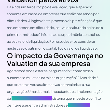
Há ainda um terceiro tipo de avaliação, que é aplicado
somente em casos de empresas que estão passando por
dificuldades. A lógica deste processo de precificação é que
nas empresas em dificuldade, seu valor calculado pelos dois
primeiros métodos é inferior ao seu patrimônio contábil ou
ao seu valor de liquidação. Por isso, deve-se considerar
neste caso o patrimônio contábil ou o valor de liquidação.
O impacto da Governança no
Valuation da sua empresa
Agora você pode estar se perguntando: “como posso
aumentar o Valuation da minha organização?” A verdade é
que existem diversas alternativas para valorizar a sua
organização. Uma das mais impactantes é a implementação
da
Governança corporativa,
sistema que impede o conflito
de interesses entre administradores e
stakeholders
.