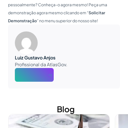
pessoalmente? Conheça-o agora mesmo! Peça uma
demonstração agora mesmo clicando em “
Solicitar
Demonstração
” no menu superior do nosso site!
Luiz Gustavo Anjos
Profissional da AtlasGov.
About The Author
Blog
Ver mais
Ver m