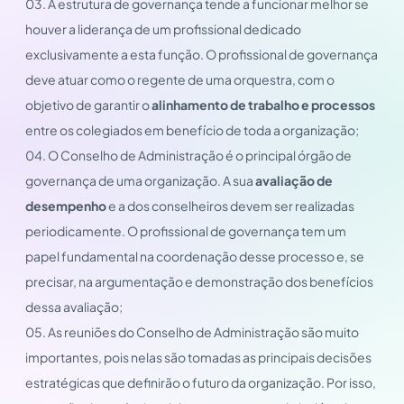
03. A estrutura de governança tende a funcionar melhor se
houver a liderança de um profissional dedicado
exclusivamente a esta função. O profissional de governança
deve atuar como o regente de uma orquestra, com o
objetivo de garantir o
alinhamento de trabalho e processos
entre os colegiados em benefício de toda a organização;
04. O Conselho de Administração é o principal órgão de
governança de uma organização. A sua
avaliação de
desempenho
e a dos conselheiros devem ser realizadas
periodicamente. O profissional de governança tem um
papel fundamental na coordenação desse processo e, se
precisar, na argumentação e demonstração dos benefícios
dessa avaliação;
05. As reuniões do Conselho de Administração são muito
importantes, pois nelas são tomadas as principais decisões
estratégicas que definirão o futuro da organização. Por isso,