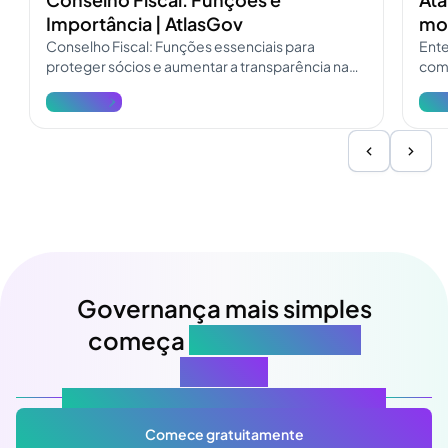
Importância | AtlasGov
mod
Conselho Fiscal: Funções essenciais para
Ente
proteger sócios e aumentar a transparência na
como
governança. Consulte o guia do Conselho Fiscal
pres
Ver mais
Ver 
e atualize a fiscalização.
Governança mais simples
começa
na sua próxima
reunião
Atlas Gov: Potencializado por IA, feito para você.
Comece gratuitamente