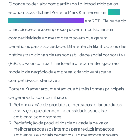
O conceito de valor compartilhado foi introduzido pelos
economistas Michael Porter e Mark Kramer em um
artigo
publicado na Harvard Business Review
em 2011. Ele parte do
princípio de que as empresas podem impulsionar sua
competitividade ao mesmo tempo em que geram
benefícios para a sociedade. Diferente da filantropia ou das
práticas tradicionais de responsabilidade social corporativa
(RSC), o valor compartilhado está diretamente ligado ao
modelo de negócio da empresa, criando vantagens
competitivas sustentáveis.
Porter e Kramer argumentam que há três formas principais
de gerar valor compartilhado:
Reformulação de produtos e mercados: criar produtos
e serviços que atendam necessidades sociais e
ambientais emergentes.
Redefinição da produtividade na cadeia de valor:
melhorar processos internos para reduzir impactos
ambientais e sociais negativos, ao mesmo tempo em