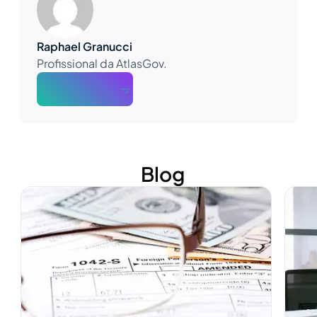
Raphael Granucci
Profissional da AtlasGov.
About The Author
Blog
Ver mais
Ver m