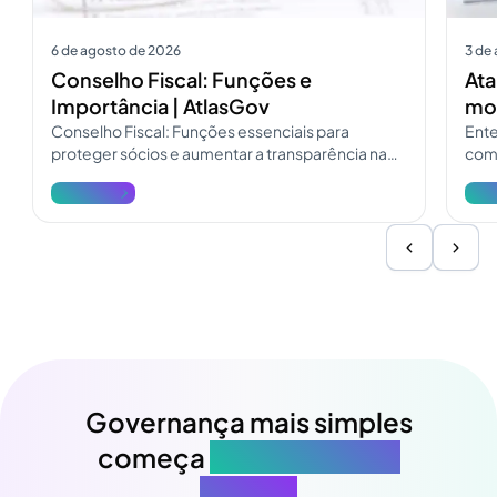
6 de agosto de 2026
3 de
Conselho Fiscal: Funções e
Ata
Importância | AtlasGov
mod
Conselho Fiscal: Funções essenciais para
Ente
proteger sócios e aumentar a transparência na
como
governança. Consulte o guia do Conselho Fiscal
pres
Ver mais
Ver 
e atualize a fiscalização.
Governança mais simples
começa
na sua próxima
reunião