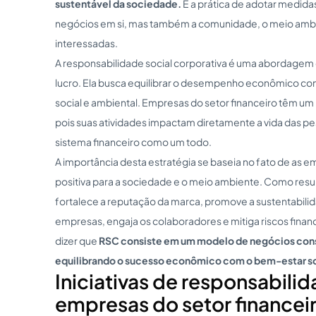
sustentável da sociedade.
É a prática de adotar medid
negócios em si, mas também a comunidade, o meio ambi
interessadas.
A responsabilidade social corporativa é uma abordagem q
lucro. Ela busca equilibrar o desempenho econômico co
social e ambiental. Empresas do setor financeiro têm um
pois suas atividades impactam diretamente a vida das p
sistema financeiro como um todo.
A importância desta estratégia se baseia no fato de as 
positiva para a sociedade e o meio ambiente. Como resu
fortalece a reputação da marca, promove a sustentabili
empresas, engaja os colaboradores e mitiga riscos financ
dizer que
RSC consiste em um modelo de negócios cons
equilibrando o sucesso econômico com o bem-estar so
Iniciativas de responsabilid
empresas do setor financei