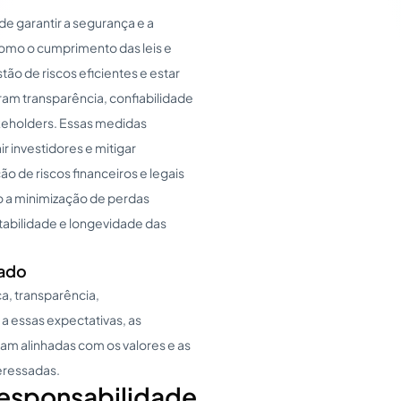
de garantir a segurança e a
como o cumprimento das leis e
o de riscos eficientes e estar
am transparência, confiabilidade
keholders. Essas medidas
r investidores e mitigar
ão de riscos financeiros e legais
 a minimização de perdas
entabilidade e longevidade das
cado
a, transparência,
a essas expectativas, as
jam alinhadas com os valores e as
eressadas.
esponsabilidade