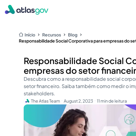
Início
Recursos
Blog
Responsabilidade Social Corporativa para empresas do set
Responsabilidade Social Co
empresas do setor financei
Descubra como a responsabilidade social corpor
setor financeiro. Saiba também como medir o im
stakeholders.
The Atlas Team
August 2, 2023
11 min de leitura
・
・