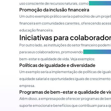
uso consciente de recursos naturais, como
estratégia de
Promoção da inclusão financeira
Um outro exemplo prático seria o patrocínio de um proje
financeira em comunidades carentes, oferecendo acesso
educação financeira.
Iniciativas para colaborado
Por outro lado, as instituições do setor financeiro podem i
para seus colaboradores, promovendo
políticas de igua
bem-estar e qualidade de vida. Veja exemplos:
Políticas de igualdade e diversidade
Um exemplo seria a implementação de políticas de igua
equidade salarial e oportunidades iguais de cresciment
empresa.
Programas de bem-estar e qualidade de vi
Além disso, a empresa pode oferecer programas de bem-
suporte emocional e benefícios que contribuam para a q