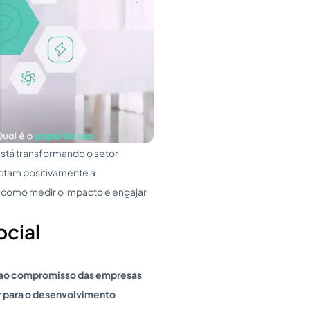
stá transformando o setor
actam positivamente a
 como medir o impacto e engajar
ocial
e ao compromisso das empresas
r para o desenvolvimento