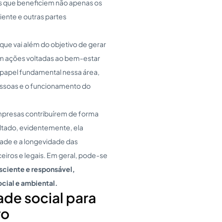
as que beneficiem não apenas os
ente e outras partes
ue vai além do objetivo de gerar
m ações voltadas ao bem-estar
 papel fundamental nessa área,
essoas e o funcionamento do
empresas contribuírem de forma
ltado, evidentemente, ela
dade e a longevidade das
eiros e legais. Em geral, pode-se
ciente e responsável,
cial e ambiental.
ade social para
ro