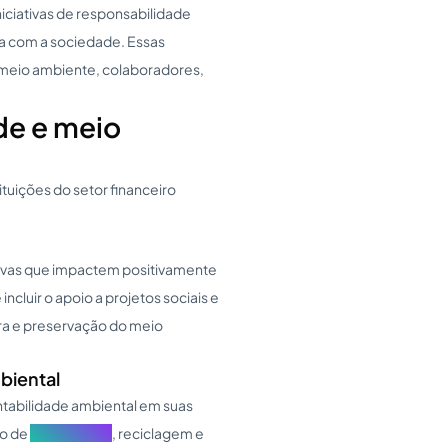
iciativas de responsabilidade
va com a sociedade. Essas
 meio ambiente, colaboradores,
de e meio
tituições do setor financeiro
tivas que impactem positivamente
cluir o apoio a projetos sociais e
ra e preservação do meio
biental
ntabilidade ambiental em suas
so de
agroenergia
, reciclagem e