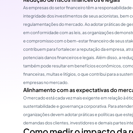
As empresas do setor financeiro têm a responsabilidade 
integridade dos investimentos de seus acionistas, bem 
regulamentações do mercado. Ao adotar práticas de gestã
em conformidade com as leis, as organizações demonstr
e compromisso com o bem-estar financeiro de seus sta
contribuem para fortalecer a reputação da empresa, atrai
potenciais danos financeiros e legais. Além disso, a reduç
também pode resultar em benefícios econômicos, como
financeiras, multas e litígios, o que contribui para a sust
empresas no mercado.
Alinhamento com as expectativas do mer
O mercado está cada vez mais exigente em relação à étic
sustentabilidade e governança corporativa. Para atender 
organizações devem adotar práticas e políticas que este
demandas dos clientes, investidores e demais partes int
Como medir o impacto da r