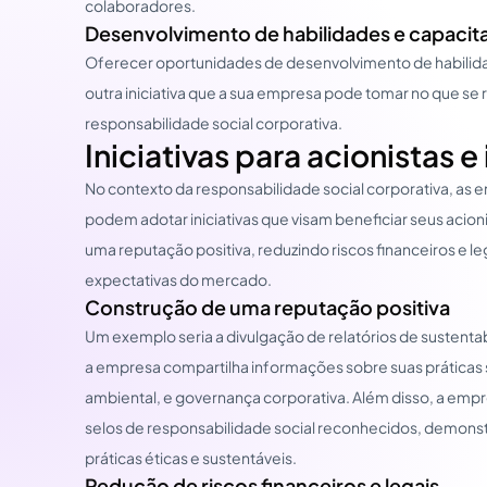
colaboradores.
Desenvolvimento de habilidades e capacita
Oferecer oportunidades de desenvolvimento de habilidad
outra iniciativa que a sua empresa pode tomar no que se 
responsabilidade social corporativa.
Iniciativas para acionistas e
No contexto da responsabilidade social corporativa, as 
podem adotar iniciativas que visam beneficiar seus acioni
uma reputação positiva, reduzindo riscos financeiros e l
expectativas do mercado.
Construção de uma reputação positiva
Um exemplo seria a divulgação de relatórios de sustentab
a empresa compartilha informações sobre suas práticas s
ambiental, e governança corporativa. Além disso, a empr
selos de responsabilidade social reconhecidos, demo
práticas éticas e sustentáveis.
Redução de riscos financeiros e legais