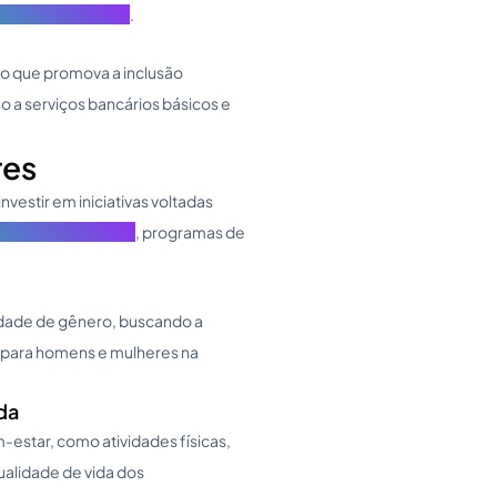
 economia circular
.
to que promova a inclusão
 a serviços bancários básicos e
res
nvestir em iniciativas voltadas
ldade e diversidade
, programas de
ldade de gênero, buscando a
o para homens e mulheres na
da
estar, como atividades físicas,
ualidade de vida dos