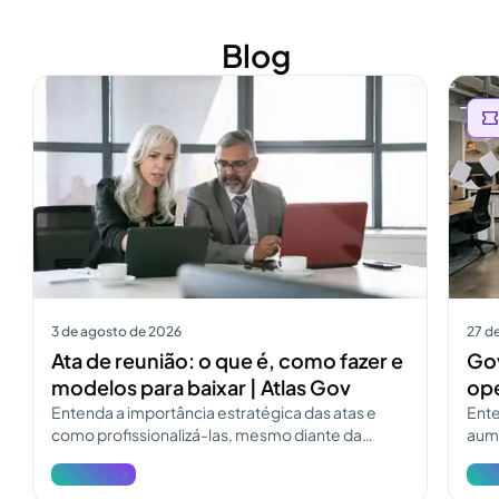
Blog
Ver mais
Ver m
3 de agosto de 2026
27 de
Ata de reunião: o que é, como fazer e
Gov
modelos para baixar | Atlas Gov
ope
Entenda a importância estratégica das atas e
Ente
como profissionalizá-las, mesmo diante da
aume
pressão e dos desafios do dia a dia.
deso
Ver mais
Ver 
Inf