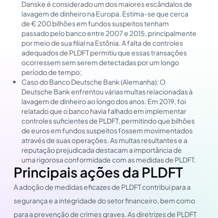
Danske é considerado um dos maiores escândalos de
lavagem de dinheiro na Europa. Estima-se que cerca
de € 200 bilhões em fundos suspeitos tenham
passado pelo banco entre 2007 e 2015, principalmente
por meio de sua filial na Estônia. A falta de controles
adequados de PLDFT permitiu que essas transações
ocorressem sem serem detectadas por um longo
período de tempo;
Caso do Banco Deutsche Bank (Alemanha): O
Deutsche Bank enfrentou várias multas relacionadas à
lavagem de dinheiro ao longo dos anos. Em 2019, foi
relatado que o banco havia falhado em implementar
controles suficientes de PLDFT, permitindo que bilhões
de euros em fundos suspeitos fossem movimentados
através de suas operações. As multas resultantes e a
reputação prejudicada destacam a importância de
uma rigorosa conformidade com as medidas de PLDFT.
Principais ações da PLDFT
A adoção de medidas eficazes de PLDFT contribui para a
segurança e a integridade do setor financeiro, bem como
para a prevenção de crimes graves. As diretrizes de PLDFT