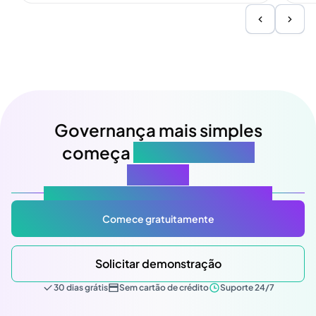
Governança mais simples
começa
na sua próxima
reunião
Atlas Gov: Potencializado por IA, feito para você.
Comece gratuitamente
Solicitar demonstração
30 dias grátis
Sem cartão de crédito
Suporte 24/7