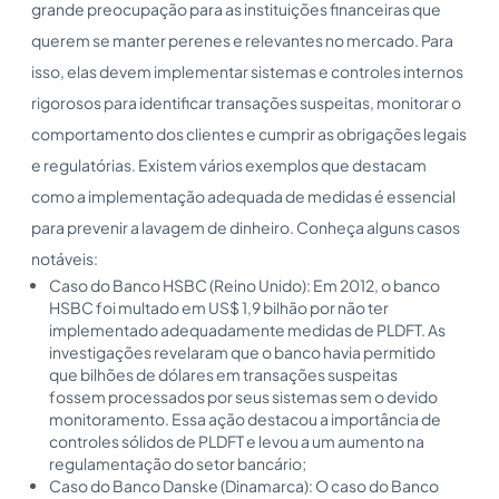
grande preocupação para as instituições financeiras que
querem se manter perenes e relevantes no mercado. Para
isso, elas devem implementar sistemas e controles internos
rigorosos para identificar transações suspeitas, monitorar o
comportamento dos clientes e cumprir as obrigações legais
e regulatórias. Existem vários exemplos que destacam
como a implementação adequada de medidas é essencial
para prevenir a lavagem de dinheiro. Conheça alguns casos
notáveis:
Caso do Banco HSBC (Reino Unido): Em 2012, o banco
HSBC foi multado em US$ 1,9 bilhão por não ter
implementado adequadamente medidas de PLDFT. As
investigações revelaram que o banco havia permitido
que bilhões de dólares em transações suspeitas
fossem processados por seus sistemas sem o devido
monitoramento. Essa ação destacou a importância de
controles sólidos de PLDFT e levou a um aumento na
regulamentação do setor bancário;
Caso do Banco Danske (Dinamarca): O caso do Banco