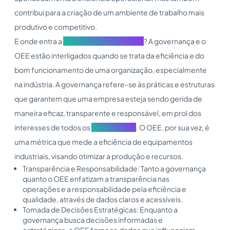
contribui para a criação de um ambiente de trabalho mais
produtivo e competitivo.
E onde entra a
governança corporativa
? A governança e o
OEE estão interligados quando se trata da eficiência e do
bom funcionamento de uma organização, especialmente
na indústria. A governança refere-se às práticas e estruturas
que garantem que uma empresa esteja sendo gerida de
maneira eficaz, transparente e responsável, em prol dos
interesses de todos os
stakeholders
. O OEE, por sua vez, é
uma métrica que mede a eficiência de equipamentos
industriais, visando otimizar a produção e recursos.
Transparência e Responsabilidade: Tanto a governança
quanto o OEE enfatizam a transparência nas
operações e a responsabilidade pela eficiência e
qualidade, através de dados claros e acessíveis.
Tomada de Decisões Estratégicas: Enquanto a
governança busca decisões informadas e
estratégicas, o OEE fornece dados que influenciam