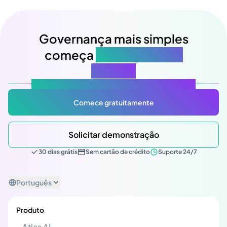
Governança mais simples
começa
na sua próxima
reunião
Atlas Gov: Potencializado por IA, feito para você.
Comece gratuitamente
Solicitar demonstração
30 dias grátis
Sem cartão de crédito
Suporte 24/7
Português
Produto
Atlas AI