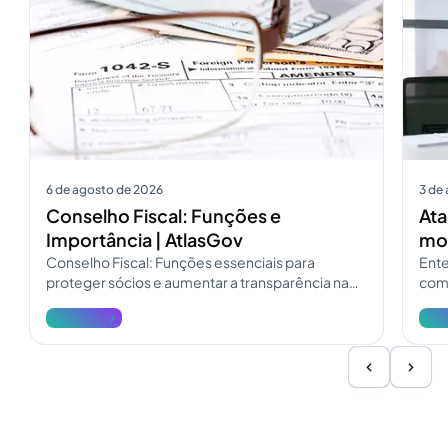
6 de agosto de 2026
3 de
Conselho Fiscal: Funções e
Ata
Importância | AtlasGov
mod
Conselho Fiscal: Funções essenciais para
Ente
proteger sócios e aumentar a transparência na
como
governança. Consulte o guia do Conselho Fiscal
pres
Ver mais
Ver 
e atualize a fiscalização.