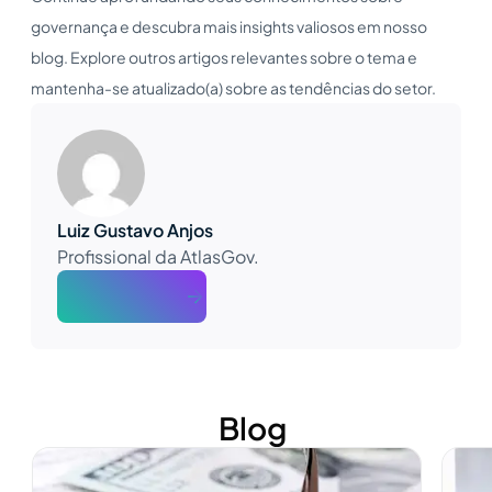
governança e descubra mais insights valiosos em nosso
blog. Explore outros artigos relevantes sobre o tema e
mantenha-se atualizado(a) sobre as tendências do setor.
Luiz Gustavo Anjos
Profissional da AtlasGov.
About The Author
Blog
Ver mais
Ver m