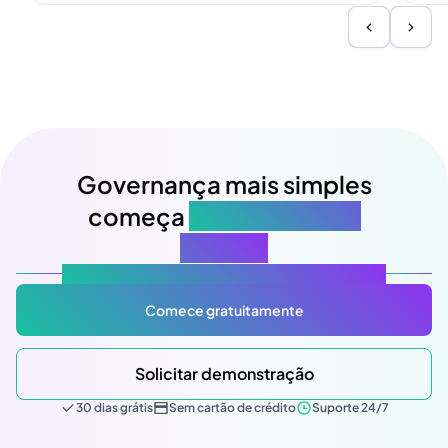
Governança mais simples
começa
na sua próxima
reunião
Atlas Gov: Potencializado por IA, feito para você.
Comece gratuitamente
Solicitar demonstração
30 dias grátis
Sem cartão de crédito
Suporte 24/7