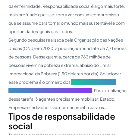
da enfermidade. Responsabilidade social é algo mais forte,
mais profundo que isso: tem a ver com um compromisso
que se assume para tornar o mundo mais sustentável e com
oportunidades iguais para todos.
Segundo pesquisa realizada pela Organização das Nações
Unidas (ONU) em 2020, a população mundial é de 7,7 bilhões
de pessoas. Dessa quantia, cerca de 783 milhões de
pessoas vivem na pobreza extrema, abaixo do Limiar
Internacional da Pobreza (1,90 dólares por dia). Solucionar
esse problema é o primeiro dos
17 objetivos da agenda
2030 para o Desenvolvimento Sustentável
. Para a realização
dessa tarefa, 3 agentes precisam se mobilizar: Estado,
Empresa e Indivíduo. Isso nos encaminha para os…
Tipos de responsabilidade
social
Todos precisam fazer a sua parte para que alcancemos