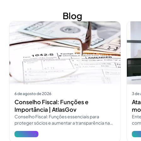
Blog
Ver mais
Ver m
6 de agosto de 2026
3 de
Conselho Fiscal: Funções e
Ata
Importância | AtlasGov
mod
Conselho Fiscal: Funções essenciais para
Ente
proteger sócios e aumentar a transparência na
como
governança. Consulte o guia do Conselho Fiscal
pres
Ver mais
Ver 
e atualize a fiscalização.