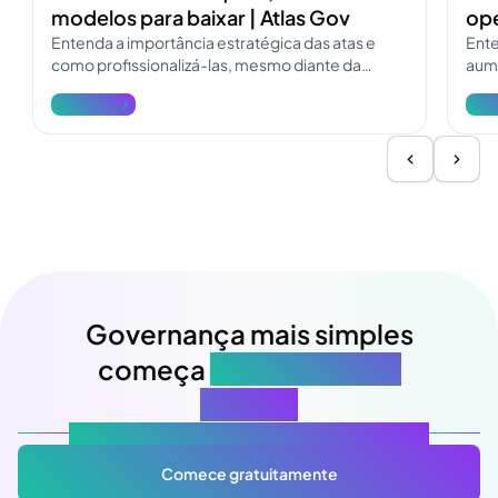
modelos para baixar | Atlas Gov
ope
Entenda a importância estratégica das atas e
Ente
como profissionalizá-las, mesmo diante da
aume
pressão e dos desafios do dia a dia.
deso
Ver mais
Ver 
Inf
Governança mais simples
começa
na sua próxima
reunião
Atlas Gov: Potencializado por IA, feito para você.
Comece gratuitamente