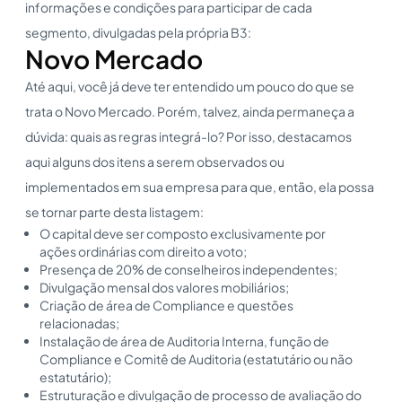
informações e condições para participar de cada
segmento, divulgadas pela própria B3:
Novo Mercado
Até aqui, você já deve ter entendido um pouco do que se
trata o Novo Mercado. Porém, talvez, ainda permaneça a
dúvida: quais as regras integrá-lo? Por isso, destacamos
aqui alguns dos itens a serem observados ou
implementados em sua empresa para que, então, ela possa
se tornar parte desta listagem:
O capital deve ser composto exclusivamente por
ações ordinárias com direito a voto;
Presença de 20% de conselheiros independentes;
Divulgação mensal dos valores mobiliários;
Criação de área de Compliance e questões
relacionadas;
Instalação de área de Auditoria Interna, função de
Compliance e Comitê de Auditoria (estatutário ou não
estatutário);
Estruturação e divulgação de processo de avaliação do