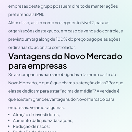
empresas deste grupo possuem direito de manter ações
preferenciais (PN).
Além disso, assim como no segmento Nível 2, para as
organizações deste grupo, em caso de venda do controle, é
previsto um tag along de 100% do preço pago pelas ações
ordinárias do acionista controlador.
Vantagens do Novo Mercado
para empresas
Se as companhias não são obrigadas a fazerem parte do
Novo Mercado, o que é que chama a atenção delas? Por que
elas se dedicam para estar “acima da média”? A verdade é
que existem grandes vantagens do Novo Mercado para
empresas. Vejamos algumas:
Atração de investidores;
Aumento da liquidez das ações;
Redução de riscos;
Redução de despesas;