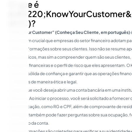
O que é
&#8220;KnowYourCustomer&
(KYC)?
“Know Your Customer” (Conheça Seu Cliente, em português)
abordagem crucial que empresas do setor financeiro adotam par
verificar informações sobre seus clientes. Isso não se resume a
dados básicos, mas sim a compreender quem são seus clientes,
atividades financeiras e o perfil de risco que eles apresentam. O 
uma base sólida de confiança e garantir que as operações financ
conduzidas de maneira ética e legal.
Imagine que você deseja abrir uma conta bancária em uma instit
financeira. Ao iniciar o processo, você será solicitado a fornec
de identificação, como RG e CPF, além de comprovante de resid
instituição também pode fazer perguntas sobre sua ocupação, f
e propósito da conta.
Essas informações são coletadas para verificar a sua identidade 