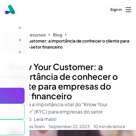
Sign in
Início
Recursos
Blog
Know Your Customer: a importância de conhecer o cliente para
empresas do setor financeiro
Know Your Customer: a
importância de conhecer o
cliente para empresas do
setor financeiro
Descubra a importância vital do "Know Your
Customer" (KYC) para empresas do setor
financeiro. Leia mais!
The Atlas Team
September 22, 2023
10 min de leitura
・
・