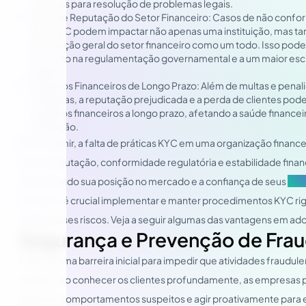
recursos para resolução de problemas legais.
Risco de Reputação do Setor Financeiro: Casos de não conf
com KYC podem impactar não apenas uma instituição, mas t
percepção geral do setor financeiro como um todo. Isso pode 
aumento na regulamentação governamental e a um maior escr
público.
Impactos Financeiros de Longo Prazo: Além de multas e penal
imediatas, a reputação prejudicada e a perda de clientes pod
impactos financeiros a longo prazo, afetando a saúde financeir
instituição.
Para resumir, a falta de práticas KYC em uma organização financ
risco a reputação, conformidade regulatória e estabilidade finan
prejudicando sua posição no mercado e a confiança de seus
sta
Portanto, é crucial implementar e manter procedimentos KYC ri
mitigar esses riscos. Veja a seguir algumas das vantagens em ado
Segurança e Prevenção de Fra
O KYC é uma barreira inicial para impedir que atividades fraudul
sistema. Ao conhecer os clientes profundamente, as empresa
detectar comportamentos suspeitos e agir proativamente para e