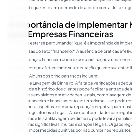
para garantir que estejam operando de acordo com as leis e re
aplicáveis.
A importância de implementar
para Empresas Financeiras
Você pode estar se perguntando: “qual é a importância de impl
em empresas do setor financeiro?” A ausência de práticas efeti
uma organização financeira pode expor a instituição a uma série 
significativos que afetam tanto sua reputação quanto sua estabi
financeira. Alguns dos principais riscos incluem:
Fraudes e Lavagem de Dinheiro: A falta de verificações adeq
identidade e histórico dos clientes pode facilitar a entrada de 
entidades envolvidos em atividades ilegais, como lavagem de 
fraude financeira e financiamento ao terrorismo. Isso pode re
transações suspeitas e em uma reputação negativa para a insti
Riscos Regulatórios e Legais: A não conformidade com regu
financeiras e leis antilavagem de dinheiro pode levar a penali
financeiras significativas, multas e sanções legais. Órgãos re
podem impor medidas punitivas por não cumprir os requisitos