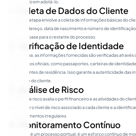
interessado em adotá-lo.
1. Coleta de Dados do Cliente
A primeira etapa envolve a coleta de informações básicas do cli
nome, endereço, data de nascimento e número de identificação
formam a base para o restante do processo.
2. Verificação de Identidade
Nesta etapa, as informações fornecidas são verificadas através 
documentos oficiais, como passaportes, carteiras de identidade
comprovantes de residência. Isso garante a autenticidade das i
identidade do cliente.
3. Análise de Risco
A análise de risco avalia o perfil financeiro e as atividades do clien
determinar o nível de risco associado a cada cliente e a identifica
comportamentos irregulares.
4. Monitoramento Contínuo
O KYC não é um processo pontual; é um esforço contínuo de mon