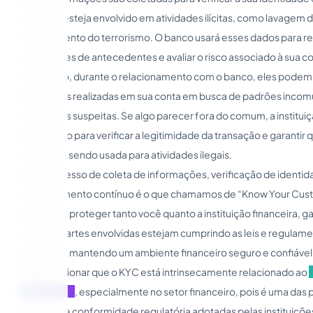
você não esteja envolvido em atividades ilícitas, como lavagem d
financiamento do terrorismo. O banco usará esses dados para rea
verificações de antecedentes e avaliar o risco associado à sua c
Além disso, durante o relacionamento com o banco, eles podem
transações realizadas em sua conta em busca de padrões incom
transações suspeitas. Se algo parecer fora do comum, a institui
em contato para verificar a legitimidade da transação e garantir 
não esteja sendo usada para atividades ilegais.
Esse processo de coleta de informações, verificação de identid
monitoramento contínuo é o que chamamos de “Know Your Cust
Ele ajuda a proteger tanto você quanto a instituição financeira, 
todas as partes envolvidas estejam cumprindo as leis e regulam
aplicáveis, mantendo um ambiente financeiro seguro e confiável
Vale mencionar que o KYC está intrinsecamente relacionado ao
empresarial
, especialmente no setor financeiro, pois é uma das p
práticas de conformidade regulatória adotadas pelas instituiçõe