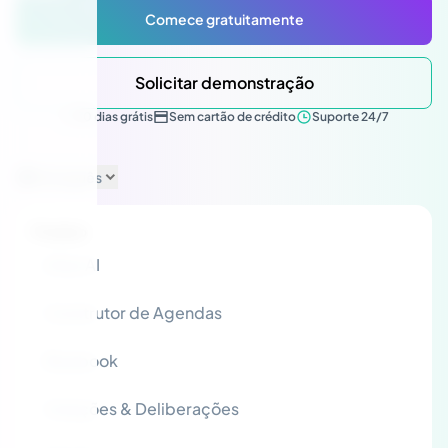
Comece gratuitamente
Solicitar demonstração
30 dias grátis
Sem cartão de crédito
Suporte 24/7
Português
Produto
Atlas AI
Construtor de Agendas
Bluebook
Votações & Deliberações