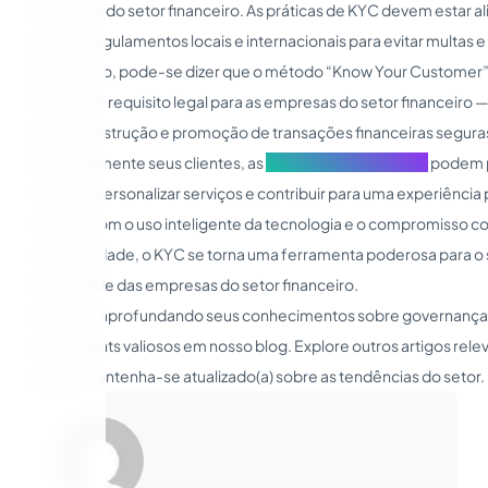
empresas do setor financeiro. As práticas de KYC devem estar a
as leis e regulamentos locais e internacionais para evitar multas 
Em resumo, pode-se dizer que o método “Know Your Customer” 
do que um requisito legal para as empresas do setor financeiro
para a construção e promoção de transações financeiras segura
profundamente seus clientes, as
instituições financeiras
podem p
fraudes, personalizar serviços e contribuir para uma experiência 
cliente. Com o uso inteligente da tecnologia e o compromisso c
conformidade, o KYC se torna uma ferramenta poderosa para o 
integridade das empresas do setor financeiro.
Continue aprofundando seus conhecimentos sobre governança
mais insights valiosos em nosso blog. Explore outros artigos rele
tema e mantenha-se atualizado(a) sobre as tendências do setor.