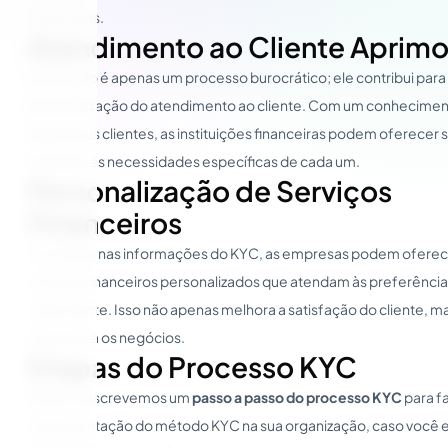
financeiras.
Atendimento ao Cliente Aprim
O KYC não é apenas um processo burocrático; ele contribui para
personalização do atendimento ao cliente. Com um conhecime
sobre seus clientes, as instituições financeiras podem oferecer
atendam às necessidades específicas de cada um.
Personalização de Serviços
Financeiros
Com base nas informações do KYC, as empresas podem oferec
serviços financeiros personalizados que atendam às preferênci
cada cliente. Isso não apenas melhora a satisfação do cliente,
impulsiona os negócios.
Etapas do Processo KYC
Abaixo descrevemos um
passo a passo do processo KYC
para fa
implementação do método KYC na sua organização, caso você e