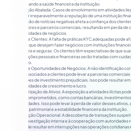
prejudicando a saúde financeira da instituição.
Reputação Abalada: Casos de envolvimento em atividades il
danificar irreparavelmente a reputação de uma instituição fina
divulgação de notícias negativas afeta a confiança dos cliente
investidores e parceiros comerciais, resultando em perda de c
oportunidades de negócios.
Perda de Clientes: A falta de práticas KYC adequadas pode af
clientes que desejam fazer negócios com instituições financei
confiáveis e seguras. Os clientes têm expectativas de que sua
informações pessoais e financeiras serão tratadas com cuida
proteção.
Perda de Oportunidades de Negócios: A não identificação cor
riscos associados a clientes pode levar a parcerias comerciais
a decisões de investimento prejudiciais. Isso pode resultar e
oportunidades de crescimento e lucro.
Desvalorização de Ativos: A exposição a atividades ilícitas pode
ativos comprometidos, como contas bancárias, investimentos
propriedades. Isso pode levar à perda de valor desses ativos,
balanço patrimonial e a estabilidade financeira da instituição.
Interrupção Operacional: A descoberta de transações suspei
levar à investigação interna e à cooperação com autoridades r
Isso pode resultar em interrupções nas operações cotidianas 