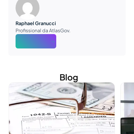
Raphael Granucci
Profissional da AtlasGov.
About The Author
Blog
Ver mais
Ver m