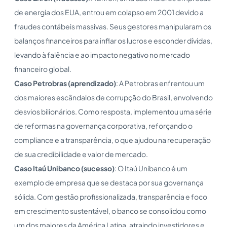
de energia dos EUA, entrou em colapso em 2001 devido a
fraudes contábeis massivas. Seus gestores manipularam os
balanços financeiros para inflar os lucros e esconder dívidas,
levando à falência e ao impacto negativo no mercado
financeiro global.
Caso Petrobras (aprendizado)
: A Petrobras enfrentou um
dos maiores escândalos de corrupção do Brasil, envolvendo
desvios bilionários. Como resposta, implementou uma série
de reformas na governança corporativa, reforçando o
compliance e a transparência, o que ajudou na recuperação
de sua credibilidade e valor de mercado.
Caso Itaú Unibanco (sucesso)
: O Itaú Unibanco é um
exemplo de empresa que se destaca por sua governança
sólida. Com gestão profissionalizada, transparência e foco
em crescimento sustentável, o banco se consolidou como
um dos maiores da América Latina, atraindo investidores e