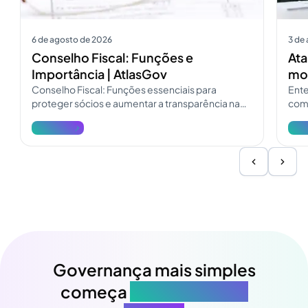
6 de agosto de 2026
3 de
Conselho Fiscal: Funções e
Ata
Importância | AtlasGov
mod
Conselho Fiscal: Funções essenciais para
Ente
proteger sócios e aumentar a transparência na
como
governança. Consulte o guia do Conselho Fiscal
pres
Ver mais
Ver 
e atualize a fiscalização.
Governança mais simples
começa
na sua próxima