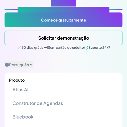
reunião
Atlas Gov: Potencializado por IA, feito para você.
Comece gratuitamente
Solicitar demonstração
30 dias grátis
Sem cartão de crédito
Suporte 24/7
Português
Produto
Atlas AI
Construtor de Agendas
Bluebook