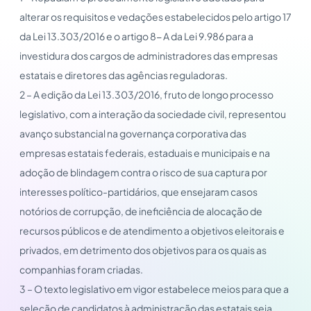
alterar os requisitos e vedações estabelecidos pelo artigo 17
da Lei 13.303/2016 e o artigo 8- A da Lei 9.986 para a
investidura dos cargos de administradores das empresas
estatais e diretores das agências reguladoras.
2 – A edição da Lei 13.303/2016, fruto de longo processo
legislativo, com a interação da sociedade civil, representou
avanço substancial na governança corporativa das
empresas estatais federais, estaduais e municipais e na
adoção de blindagem contra o risco de sua captura por
interesses político-partidários, que ensejaram casos
notórios de corrupção, de ineficiência de alocação de
recursos públicos e de atendimento a objetivos eleitorais e
privados, em detrimento dos objetivos para os quais as
companhias foram criadas.
3 – O texto legislativo em vigor estabelece meios para que a
seleção de candidatos à administração das estatais seja