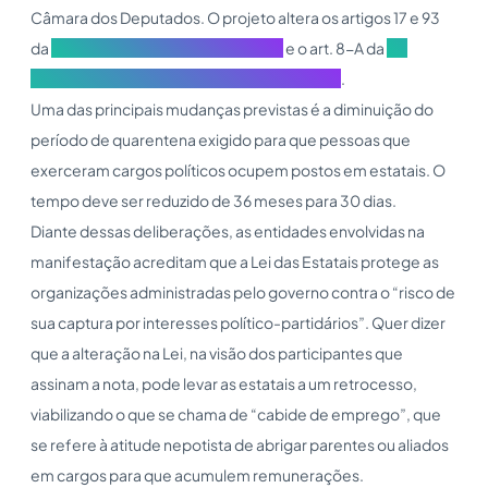
Câmara dos Deputados. O projeto altera os artigos 17 e 93
da
Lei 13.303/2016 (Lei das Estatais)
e o art. 8-A da
Lei
9.986/2000 (Lei das Agências Reguladoras)
.
Uma das principais mudanças previstas é a diminuição do
período de quarentena exigido para que pessoas que
exerceram cargos políticos ocupem postos em estatais. O
tempo deve ser reduzido de 36 meses para 30 dias.
Diante dessas deliberações, as entidades envolvidas na
manifestação acreditam que a Lei das Estatais protege as
organizações administradas pelo governo contra o “risco de
sua captura por interesses político-partidários”. Quer dizer
que a alteração na Lei, na visão dos participantes que
assinam a nota, pode levar as estatais a um retrocesso,
viabilizando o que se chama de “cabide de emprego”, que
se refere à atitude nepotista de abrigar parentes ou aliados
em cargos para que acumulem remunerações.