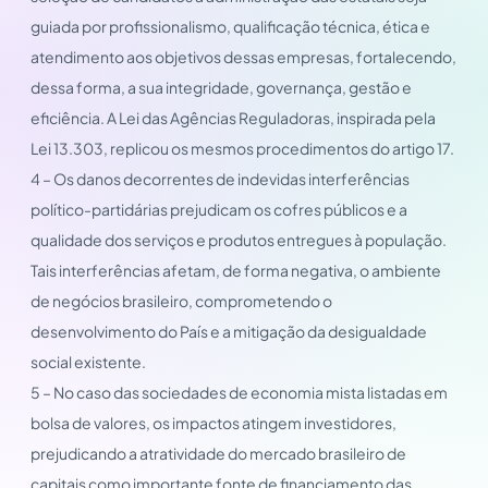
guiada por profissionalismo, qualificação técnica, ética e
atendimento aos objetivos dessas empresas, fortalecendo,
dessa forma, a sua integridade, governança, gestão e
eficiência. A Lei das Agências Reguladoras, inspirada pela
Lei 13.303, replicou os mesmos procedimentos do artigo 17.
4 – Os danos decorrentes de indevidas interferências
político-partidárias prejudicam os cofres públicos e a
qualidade dos serviços e produtos entregues à população.
Tais interferências afetam, de forma negativa, o ambiente
de negócios brasileiro, comprometendo o
desenvolvimento do País e a mitigação da desigualdade
social existente.
5 – No caso das sociedades de economia mista listadas em
bolsa de valores, os impactos atingem investidores,
prejudicando a atratividade do mercado brasileiro de
capitais como importante fonte de financiamento das