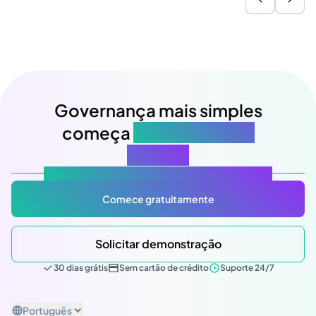
Governança mais simples
começa
na sua próxima
reunião
Atlas Gov: Potencializado por IA, feito para você.
Comece gratuitamente
Solicitar demonstração
30 dias grátis
Sem cartão de crédito
Suporte 24/7
Português