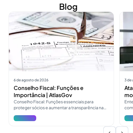
Blog
Ver mais
Ver m
6 de agosto de 2026
3 de
Conselho Fiscal: Funções e
Ata
Importância | AtlasGov
mod
Conselho Fiscal: Funções essenciais para
Ente
proteger sócios e aumentar a transparência na
como
governança. Consulte o guia do Conselho Fiscal
pres
Ver mais
Ver 
e atualize a fiscalização.