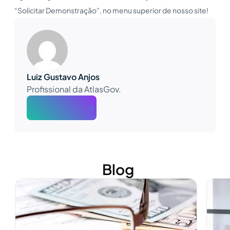
“Solicitar Demonstração”, no menu superior de nosso site!
Luiz Gustavo Anjos
Profissional da AtlasGov.
About The Author
Blog
Ver mais
Ver m