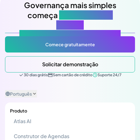
Governança mais simples
começa
na sua próxima
reunião
Atlas Gov: Potencializado por IA, feito para você.
Comece gratuitamente
Solicitar demonstração
30 dias grátis
Sem cartão de crédito
Suporte 24/7
Português
Produto
Atlas AI
Construtor de Agendas