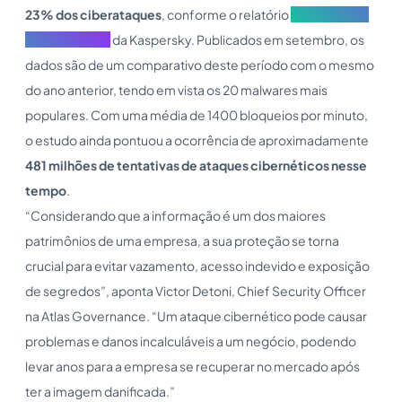
23% dos ciberataques
, conforme o relatório
Panorama de
Ameaças 2021
da Kaspersky. Publicados em setembro, os
dados são de um comparativo deste período com o mesmo
do ano anterior, tendo em vista os 20 malwares mais
populares. Com uma média de 1400 bloqueios por minuto,
o estudo ainda pontuou a ocorrência de aproximadamente
481 milhões de tentativas de ataques cibernéticos nesse
tempo
.
“Considerando que a informação é um dos maiores
patrimônios de uma empresa, a sua proteção se torna
crucial para evitar vazamento, acesso indevido e exposição
de segredos”, aponta Victor Detoni, Chief Security Officer
na Atlas Governance. “Um ataque cibernético pode causar
problemas e danos incalculáveis a um negócio, podendo
levar anos para a empresa se recuperar no mercado após
ter a imagem danificada.”