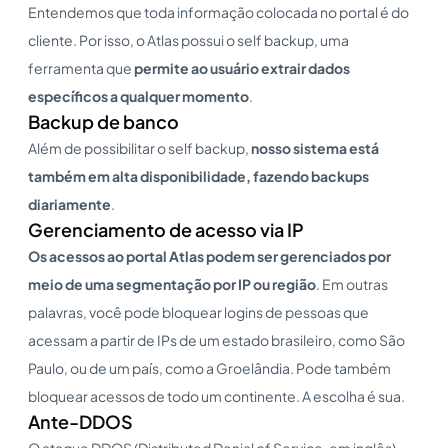
Entendemos que toda informação colocada no portal é do
cliente. Por isso, o Atlas possui o self backup, uma
ferramenta que
permite ao usuário extrair dados
específicos a qualquer momento
.
Backup de banco
Além de possibilitar o self backup,
nosso sistema está
também em alta disponibilidade, fazendo
backups
diariamente
.
Gerenciamento de acesso via IP
Os acessos ao portal Atlas podem ser gerenciados por
meio de uma segmentação por IP ou região
. Em outras
palavras, você pode bloquear logins de pessoas que
acessam a partir de IPs de um estado brasileiro, como São
Paulo, ou de um país, como a Groelândia. Pode também
bloquear acessos de todo um continente. A escolha é sua.
Ante-DDOS
O ataque DDOS (Distributed Denial of Service, em inglês),