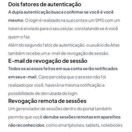
Dois fatores de autenticação
A dupla autenticação busca confirmar se você é você
mesmo
. O login é realizado na sua conta e um SMS com um
token é enviado para o seu celular, constatando se é você
quem o faz.
Além do segundo fator de autenticação, o usuário do Atlas
também recebe um e-mail de revogação de sessão.
E-mail de revogação de sessão
Todos os acessos feitos em sua conta serão notificados
em seu e-mail
. Caso perceba que o acesso não foi
realizado por você, haverá na mesma notificação a
possibilidade de derrubada do login.
Revogação remota de sessões
Um gerenciador de sessões dentro do portal também
permite que você
derrube sessões remotas em aparelhos
não reconhecidos
, como smartphones, tablets, notebooks