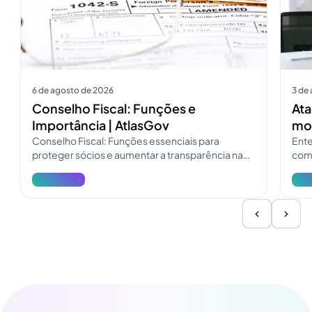
6 de agosto de 2026
3 de
Conselho Fiscal: Funções e
Ata
Importância | AtlasGov
mod
Conselho Fiscal: Funções essenciais para
Ente
proteger sócios e aumentar a transparência na
como
governança. Consulte o guia do Conselho Fiscal
pres
Ver mais
Ver 
e atualize a fiscalização.