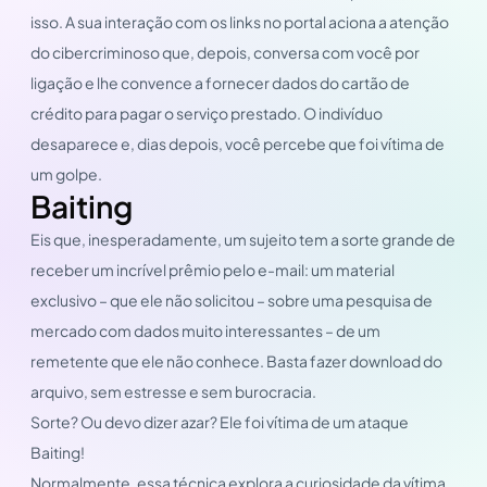
isso. A sua interação com os links no portal aciona a atenção
do cibercriminoso que, depois, conversa com você por
ligação e lhe convence a fornecer dados do cartão de
crédito para pagar o serviço prestado. O indivíduo
desaparece e, dias depois, você percebe que foi vítima de
um golpe.
Baiting
Eis que, inesperadamente, um sujeito tem a sorte grande de
receber um incrível prêmio pelo e-mail: um material
exclusivo – que ele não solicitou – sobre uma pesquisa de
mercado com dados muito interessantes – de um
remetente que ele não conhece. Basta fazer download do
arquivo, sem estresse e sem burocracia.
Sorte? Ou devo dizer azar? Ele foi vítima de um ataque
Baiting!
Normalmente, essa técnica explora a curiosidade da vítima,