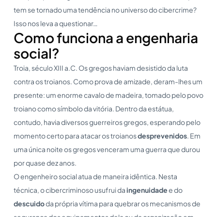
tem se tornado uma tendência no universo do cibercrime?
Isso nos leva a questionar…
Como funciona a engenharia
social?
Troia, século XIII a.C. Os gregos haviam desistido da luta
contra os troianos. Como prova de amizade, deram-lhes um
presente: um enorme cavalo de madeira, tomado pelo povo
troiano como símbolo da vitória. Dentro da estátua,
contudo, havia diversos guerreiros gregos, esperando pelo
momento certo para atacar os troianos
desprevenidos
. Em
uma única noite os gregos venceram uma guerra que durou
por quase dez anos.
O engenheiro social atua de maneira idêntica. Nesta
técnica, o cibercriminoso usufrui da
ingenuidade
e do
descuido
da própria vítima para quebrar os mecanismos de
segurança dos equipamentos dela ou da organização em