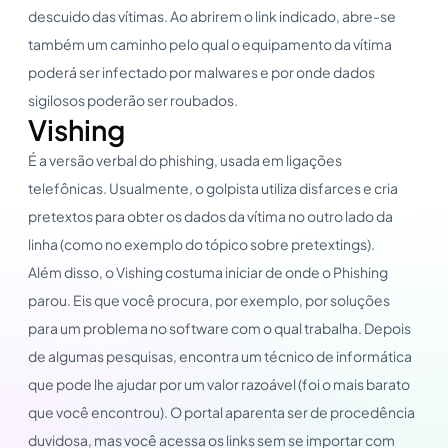
descuido das vítimas. Ao abrirem o link indicado, abre-se
também um caminho pelo qual o equipamento da vítima
poderá ser infectado por malwares e por onde dados
sigilosos poderão ser roubados.
Vishing
É a versão verbal do phishing, usada em ligações
telefônicas. Usualmente, o golpista utiliza disfarces e cria
pretextos para obter os dados da vítima no outro lado da
linha (como no exemplo do tópico sobre pretextings).
Além disso, o Vishing costuma iniciar de onde o Phishing
parou. Eis que você procura, por exemplo, por soluções
para um problema no software com o qual trabalha. Depois
de algumas pesquisas, encontra um técnico de informática
que pode lhe ajudar por um valor razoável (foi o mais barato
que você encontrou). O portal aparenta ser de procedência
duvidosa, mas você acessa os links sem se importar com