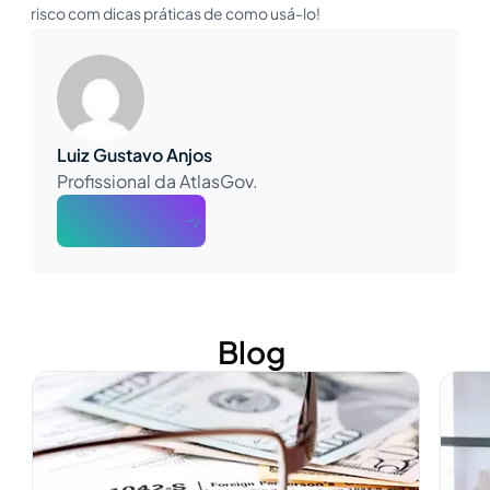
risco com dicas práticas de como usá-lo!
Luiz Gustavo Anjos
Profissional da AtlasGov.
About The Author
Blog
Ver mais
Ver m