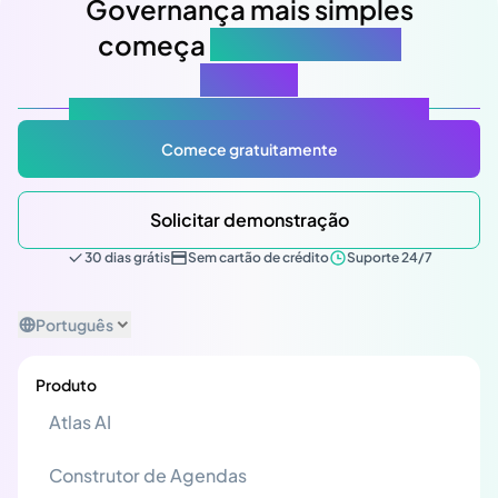
Governança mais simples
começa
na sua próxima
reunião
Atlas Gov: Potencializado por IA, feito para você.
Comece gratuitamente
Solicitar demonstração
30 dias grátis
Sem cartão de crédito
Suporte 24/7
Português
Produto
Atlas AI
Construtor de Agendas