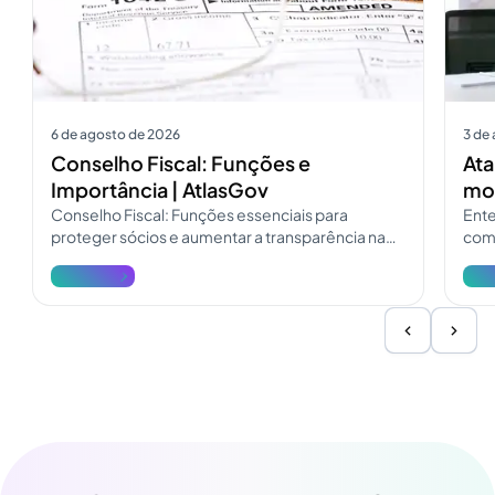
6 de agosto de 2026
3 de
Conselho Fiscal: Funções e
Ata
Importância | AtlasGov
mod
Conselho Fiscal: Funções essenciais para
Ente
proteger sócios e aumentar a transparência na
como
governança. Consulte o guia do Conselho Fiscal
pres
Ver mais
Ver 
e atualize a fiscalização.