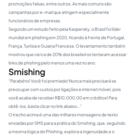
promoções falsas, entre outros. As mais comuns são
campanhas por e-mail que atingem especialmente
funcionários de empresas.
Segundo um estudo feito pela Kaspersky, o Brasil foi líder
mundial em phishing em 2020, ficando à frente de Portugal,
França, Tunísia e Guiana Francesa. O levantamento também
mostrou que cerca de 20% dos brasileiros tentaram acessar
links de phishing pelo menos uma vez no ano.
Smishing
“Parabéns! Você foi premiado! Nunca mais precisará se
preocupar com custos por ligações e internet móvel, pois
você acaba de receber R$10.000,00 em créditos! Para
obtê-los, basta clicar no link abaixo…”
O trecho acima é uma das milhares mensagens de texto
enviadas por SMS para a prática do Smishing, que, seguindo
a mesma lógica do Phishing, explora a ingenuidade e o