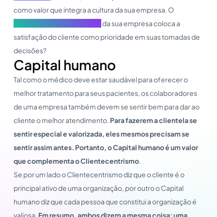
como valor que integra a cultura da sua empresa. O
Conselho de Administração
da sua empresa coloca a
satisfação do cliente como prioridade em suas tomadas de
decisões?
Capital humano
Tal como o médico deve estar saudável para oferecer o
melhor tratamento para seus pacientes, os colaboradores
de uma empresa também devem se sentir bem para dar ao
cliente o melhor atendimento.
Para fazerem a clientela se
sentir especial e valorizada, eles mesmos precisam se
sentir assim antes. Portanto, o Capital humano é um valor
que complementa o Clientecentrismo
.
Se por um lado o Clientecentrismo diz que o cliente é o
principal ativo de uma organização, por outro o Capital
humano diz que cada pessoa que constitui a organização é
valiosa.
Em resumo, ambos dizem a mesma coisa: uma