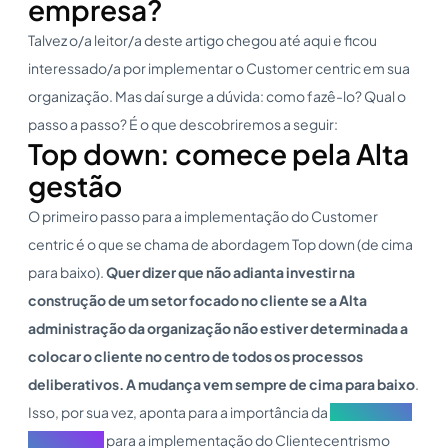
empresa?
Talvez o/a leitor/a deste artigo chegou até aqui e ficou
interessado/a por implementar o Customer centric em sua
organização. Mas daí surge a dúvida: como fazê-lo? Qual o
passo a passo? É o que descobriremos a seguir:
Top down: comece pela Alta
gestão
O primeiro passo para a implementação do Customer
centric é o que se chama de abordagem Top down (de cima
para baixo).
Quer dizer que não adianta investir na
construção de um setor focado no cliente se a Alta
administração da organização não estiver determinada a
colocar o cliente no centro de todos os processos
deliberativos. A mudança vem sempre de cima para baixo
.
Isso, por sua vez, aponta para a importância da
Governança
corporativa
para a implementação do Clientecentrismo