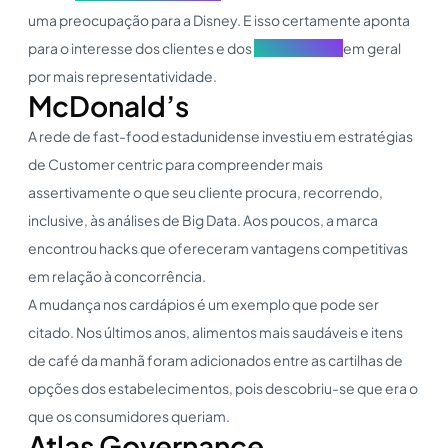
uma preocupação para a Disney. E isso certamente aponta
para o interesse dos clientes e dos
stakeholders
em geral
por mais representatividade.
McDonald’s
A rede de fast-food estadunidense investiu em estratégias
de Customer centric para compreender mais
assertivamente o que seu cliente procura, recorrendo,
inclusive, às análises de Big Data. Aos poucos, a marca
encontrou hacks que ofereceram vantagens competitivas
em relação à concorrência.
A mudança nos cardápios é um exemplo que pode ser
citado. Nos últimos anos, alimentos mais saudáveis e itens
de café da manhã foram adicionados entre as cartilhas de
opções dos estabelecimentos, pois descobriu-se que era o
que os consumidores queriam.
Atlas Governance