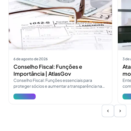
6 de agosto de 2026
3 de
Conselho Fiscal: Funções e
Ata
Importância | AtlasGov
mod
Conselho Fiscal: Funções essenciais para
Ente
proteger sócios e aumentar a transparência na
como
governança. Consulte o guia do Conselho Fiscal
pres
Ver mais
Ver 
e atualize a fiscalização.