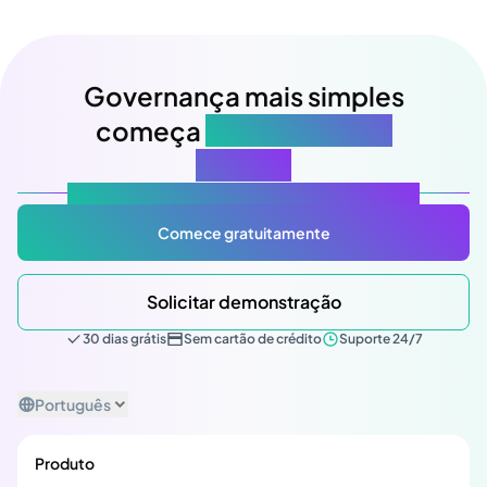
Governança mais simples
começa
na sua próxima
reunião
Atlas Gov: Potencializado por IA, feito para você.
Comece gratuitamente
Solicitar demonstração
30 dias grátis
Sem cartão de crédito
Suporte 24/7
Português
Produto