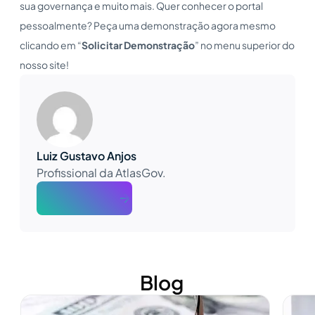
sua governança e muito mais. Quer conhecer o portal
pessoalmente? Peça uma demonstração agora mesmo
clicando em “
Solicitar Demonstração
” no menu superior do
nosso site!
Luiz Gustavo Anjos
Profissional da AtlasGov.
About The Author
Blog
Ver mais
Ver m