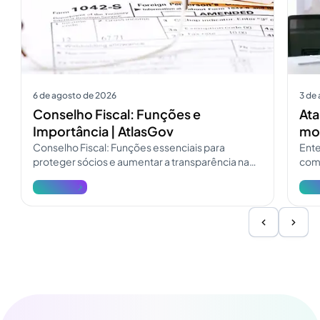
6 de agosto de 2026
3 de
Conselho Fiscal: Funções e
Ata
Importância | AtlasGov
mod
Conselho Fiscal: Funções essenciais para
Ente
proteger sócios e aumentar a transparência na
como
governança. Consulte o guia do Conselho Fiscal
pres
Ver mais
Ver 
e atualize a fiscalização.