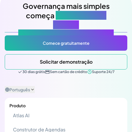
Governança mais simples
começa
na sua próxima
reunião
Atlas Gov: Potencializado por IA, feito para você.
Comece gratuitamente
Solicitar demonstração
30 dias grátis
Sem cartão de crédito
Suporte 24/7
Português
Produto
Atlas AI
Construtor de Agendas