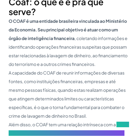
Coaf: o que é e pra que
serve?
O COAF é uma entidade brasileira vinculada ao Ministério
da Economia. Seu principal objetivo é atuar como um
órgão de inteligência financeira
, coletando informações e
identificando operações financeiras suspeitas que possam
estar relacionadas à lavagem de dinheiro, ao financiamento
do terrorismo e a outros crimes financeiros.
A capacidade do COAF de reunir informações de diversas
fontes, como instituições financeiras, empresas e até
mesmo pessoas físicas, quando estas realizam operações
que atingem determinados limites ou características
específicas, é o que o torna fundamental para combater o
crime de lavagem de dinheiro no Brasil.
Além disso, o COAF tem uma relação intrínseca com a
PLDFT
(Prevenção à Lavagem de Dinheiro e ao Financiamento do