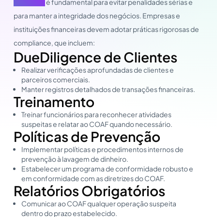
(9.613/98)
é fundamental para evitar penalidades sérias e
para manter a integridade dos negócios. Empresas e
instituições financeiras devem adotar práticas rigorosas de
compliance, que incluem:
DueDiligence de Clientes
Realizar verificações aprofundadas de clientes e
parceiros comerciais.
Manter registros detalhados de transações financeiras.
Treinamento
Treinar funcionários para reconhecer atividades
suspeitas e relatar ao COAF quando necessário.
Políticas de Prevenção
Implementar políticas e procedimentos internos de
prevenção à lavagem de dinheiro.
Estabelecer um programa de conformidade robusto e
em conformidade com as diretrizes do COAF.
Relatórios Obrigatórios
Comunicar ao COAF qualquer operação suspeita
dentro do prazo estabelecido.