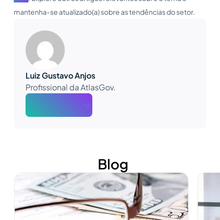
mantenha-se atualizado(a) sobre as tendências do setor.
Luiz Gustavo Anjos
Profissional da AtlasGov.
About The Author
Blog
Ver mais
Ver m