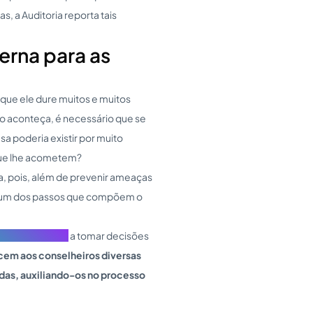
, a Auditoria reporta tais
erna para as
que ele dure muitos e muitos
o aconteça, é necessário que se
 poderia existir por muito
ue lhe acometem?
ia, pois, além de prevenir ameaças
 é um dos passos que compõem o
 Administração
a tomar decisões
cem aos conselheiros diversas
das, auxiliando-os no processo