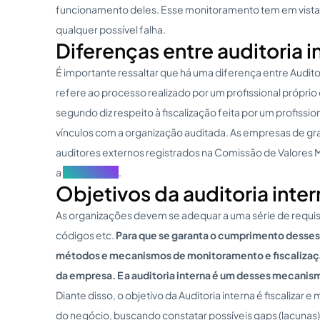
funcionamento deles. Esse monitoramento tem em vista 
qualquer possível falha.
Diferenças entre auditoria i
É importante ressaltar que há uma diferença entre Auditor
refere ao processo realizado por um profissional próprio
segundo diz respeito à fiscalização feita por um profissio
vínculos com a organização auditada. As empresas de gran
auditores externos registrados na Comissão de Valores 
a
Lei n° 11.638
.
Objetivos da auditoria inter
As organizações devem se adequar a uma série de requi
códigos etc.
Para que se garanta o cumprimento desses 
métodos e mecanismos de monitoramento e fiscalizaç
da empresa. E a auditoria interna é um desses mecanis
Diante disso, o objetivo da Auditoria interna é fiscalizar e
do negócio, buscando constatar possíveis gaps (lacuna