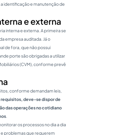
a identificação e manutenção de
nterna e externa
ia interna e externa. A primeira se
 da empresa auditada. Já o
nal de fora, que não possui
de porte são obrigadas a utilizar
Mobiliários (CVM), conforme prevê
na
sitos, conforme demandam leis,
requisitos, deve-se dispor de
ão das operações no cotidiano
mos
.
 monitorar os processos no dia a dia
s) e problemas que requerem