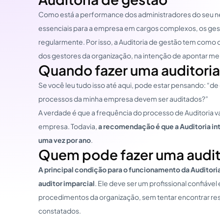
Como está a performance dos administradores do seu 
essenciais para a empresa em cargos complexos, os ges
regularmente. Por isso, a Auditoria de gestão tem como
dos gestores da organização, na intenção de apontar mel
Quando fazer uma auditoria
Se você leu tudo isso até aqui, pode estar pensando: “
processos da minha empresa devem ser auditados?”
A verdade é que a frequência do processo de Auditoria 
empresa. Todavia,
a recomendação é que a Auditoria int
uma vez por ano
.
Quem pode fazer uma audito
A principal condição para o funcionamento da Auditoria
auditor imparcial
. Ele deve ser um profissional confiáve
procedimentos da organização, sem tentar encontrar r
constatados.