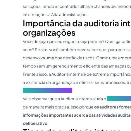
soluções. Tendo encontrado falhas e chances de melhorias
informações à Alta administração.
Importância da auditoria int
organizações
Você deseja que seu negócio seja perene? Quer garantir 
anos? Se sim, você também deve saber que, para que iss
desenvolva uma boa gestão de riscos. Como uma empresa
tempo sem um gerenciamento eficiente das ameaças q
Frente a isso, a Auditoria interna é de extrema importânc
à existência da organização e otimizar seus processos,
Programa de Compliance
.
Vale observar que a Auditoria interna ajuda o
Conselho de
de maneira mais precisa. Isso porque
os auditores forne
informações importantes acerca das atividades audita
deliberativo
.