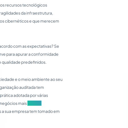
dos recursos tecnológicos
ragilidades da infraestrutura,
sos cibernéticos e que merecem
 acordo com as expectativas? Se
erve para apurar a conformidade
e qualidade predefinidos.
ciedade e o meio ambiente ao seu
organização auditada tem
prática adotada por várias
 negócios mais
social e
vas a sua empresa tem tomado em