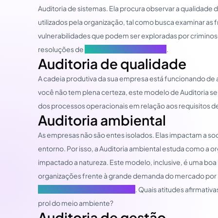
Auditoria de sistemas. Ela procura observar a qualidade 
utilizados pela organização, tal como busca examinar as f
vulnerabilidades que podem ser exploradas por crimino
resoluções de
segurança da informação
.
Auditoria de qualidade
A cadeia produtiva da sua empresa está funcionando de
você não tem plena certeza, este modelo de Auditoria s
dos processos operacionais em relação aos requisitos d
Auditoria ambiental
As empresas não são entes isolados. Elas impactam a so
entorno. Por isso, a Auditoria ambiental estuda como a 
impactado a natureza. Este modelo, inclusive, é uma boa 
organizações frente à grande demanda do mercado por
ambientalmente responsáveis
. Quais atitudes afirmati
prol do meio ambiente?
Auditoria de gestão