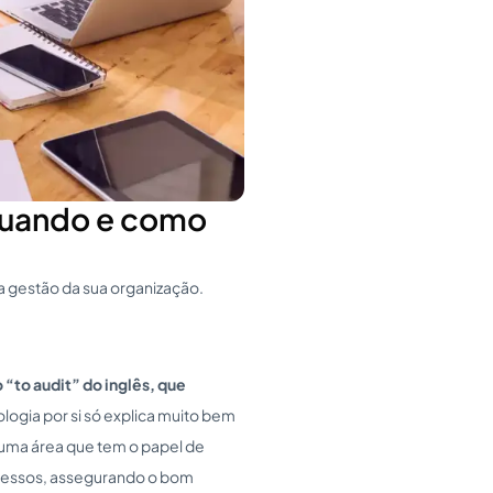
 quando e como
a gestão da sua organização.
 “
to audit
” do inglês, que
mologia por si só explica muito bem
 uma área que tem o papel de
cessos, assegurando o bom