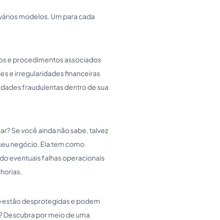
á vários modelos. Um para cada
istros e procedimentos associados
s e irregularidades financeiras
vidades fraudulentas dentro de sua
ar? Se você ainda não sabe, talvez
 seu negócio. Ela tem como
ndo eventuais falhas operacionais
horias.
ão estão desprotegidas e podem
e? Descubra por meio de uma