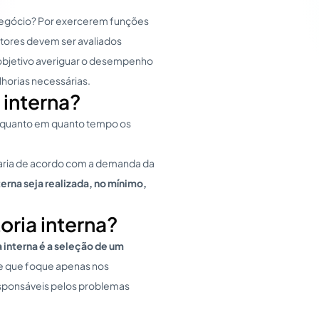
negócio? Por exercerem funções
tores devem ser avaliados
 objetivo averiguar o desempenho
horias necessárias.
 interna?
de quanto em quanto tempo os
varia de acordo com a demanda da
erna seja realizada, no mínimo,
ria interna?
 interna é a seleção de um
l e que foque apenas nos
esponsáveis pelos problemas