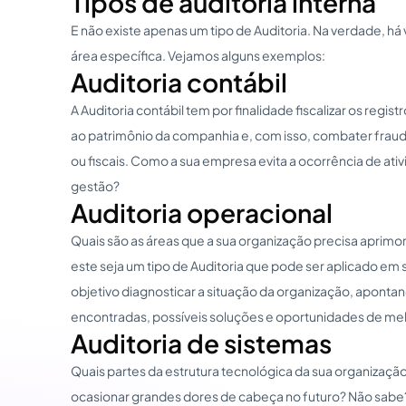
Tipos de auditoria interna
E não existe apenas um tipo de Auditoria. Na verdade, h
área específica. Vejamos alguns exemplos:
Auditoria contábil
A Auditoria contábil tem por finalidade fiscalizar os reg
ao patrimônio da companhia e, com isso, combater fraude
ou fiscais. Como a sua empresa evita a ocorrência de ati
gestão?
Auditoria operacional
Quais são as áreas que a sua organização precisa aprimor
este seja um tipo de Auditoria que pode ser aplicado em
objetivo diagnosticar a situação da organização, aponta
encontradas, possíveis soluções e oportunidades de mel
Auditoria de sistemas
Quais partes da estrutura tecnológica da sua organizaç
ocasionar grandes dores de cabeça no futuro? Não sab