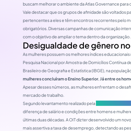
buscam melhorar o ambiente da Atlas Governance para 
Vale destacar que os grupos de afinidade são voltados 
pertencentes a eles e têm encontros recorrentes pelo 
obrigatórios. Diversas campanhas de comunicação intern
com o objetivo de ampliar o tema dentro da organização.
Desigualdade de gênero no 
As mulheres possuem os melhores índices educacionais n
Pesquisa Nacional por Amostra de Domicílios Contínua de 
Brasileiro de Geografia e Estatística (IBGE), na populaçã
mulheres concluíram o Ensino Superior. Já entre os hom
Apesar desses números, as mulheres enfrentam o desaf
mercado de trabalho.
Segundo levantamento realizado pela
Organização Intern
diferença de salário e condições entre homens e mulh
últimas duas décadas. A OIT diz ter desenvolvido um no
mais assertiva a taxa de desemprego, detectando as pe