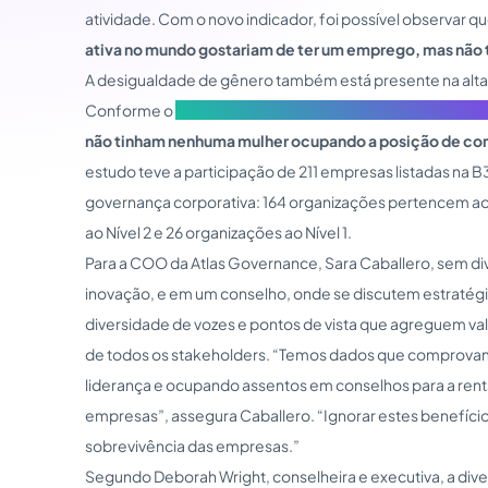
atividade. Com o novo indicador, foi possível observar q
ativa no mundo gostariam de ter um emprego, mas não
A desigualdade de gênero também está presente na alta
Conforme o
Instituto Brasileiro de Governança Corporat
não tinham nenhuma mulher ocupando a posição de cons
estudo teve a participação de 211 empresas listadas na
governança corporativa: 164 organizações pertencem a
ao Nível 2 e 26 organizações ao Nível 1.
Para a COO da Atlas Governance, Sara Caballero, sem d
inovação, e em um conselho, onde se discutem estratégia
diversidade de vozes e pontos de vista que agreguem va
de todos os stakeholders. “Temos dados que comprovam 
liderança e ocupando assentos em conselhos para a rent
empresas”, assegura Caballero. “Ignorar estes benefício
sobrevivência das empresas.”
Segundo Deborah Wright, conselheira e executiva, a div