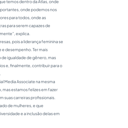
 que temos dentro da Atlas, onde
mportantes, onde podemos nos
ores para todos, onde as
ras para serem capazes de
mente”, explica.
esas, pois a liderança feminina se
de e desempenho. Ter mais
 de igualdade de gênero, mas
e, finalmente, contribuir para o
.
cial Media Associate na mesma
o, mas estamos felizes em fazer
 suas carreiras profissionais.
lado de mulheres, e que
versidade e a inclusão delas em