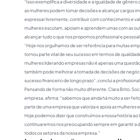
“Isso exemplifica a diversidade e a igualdade de gênero
as mulheres podem tomar decisões e alcançar cargos i
expressar livremente, contribuir com conhecimento e val
mulheres escutam, apoiam e aprendem umas com as out
alcançar tudo o que nos propomos profissional e pessoal
“Hoje nos orgulhamos de ser referência para muitas empr
tornou parte vital de seu sucesso em termos de qualida
mulheres liderando empresas não é apenas uma questão
também pode melhorar a tomada de decisões de negócios 
sucesso financeiro de longo prazo”, conclui a profissional
Pensando de forma não muito diferente, Clara Brito, So
empresa, afirma: “sabemos que ainda há muito a ser feit
parte de uma empresa que valoriza e apoia as mulheres em
Hoje podemos dizer que construímos a nossa história ao 
continuaremos nos preocupando sempre em garantir a di
todos os setores da nossa empresa.”