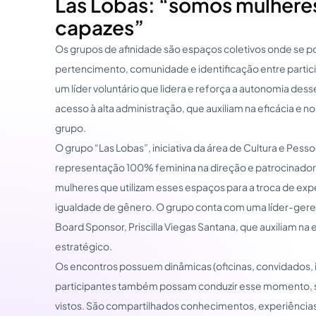
Las Lobas: “somos mulhere
capazes”
Os grupos de afinidade são espaços coletivos onde se po
pertencimento, comunidade e identificação entre partici
um líder voluntário que lidera e reforça a autonomia de
acesso à alta administração, que auxiliam na eficácia e 
grupo.
O grupo “Las Lobas”, iniciativa da área de Cultura e Pes
representação 100% feminina na direção e patrocinador
mulheres que utilizam esses espaços para a troca de ex
igualdade de gênero. O grupo conta com uma líder-gere
Board Sponsor, Priscilla Viegas Santana, que auxiliam na
estratégico.
Os encontros possuem dinâmicas (oficinas, convidados, 
participantes também possam conduzir esse momento, s
vistos. São compartilhados conhecimentos, experiências