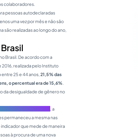
os colaboradores.
para pessoas autodeclaradas
menos uma vez por mês e não são
a são realizadas ao longo do ano,
Brasil
o Brasil. De acordo com a
2016, realizada pelo Instituto
o entre 25 e 44 anos,
21,5% das
ens, o percentual era de 15,6%
.
io da desigualdade de gênero no
acional do Trabalho (OIT)
, a
eres permaneceu a mesma nas
vo indicador que mede de maneira
ssoas à procura de uma nova