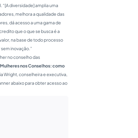
l. “[A diversidade] amplia uma
adores, melhora a qualidade das
ores, dá acesso a uma gama de
redito que o que se busca é a
 valor, na base de todo processo
r sem inovação.”
lher no conselho das
Mulheres nos Conselhos: como
a Wright, conselheira e executiva,
anner abaixo para obter acesso ao