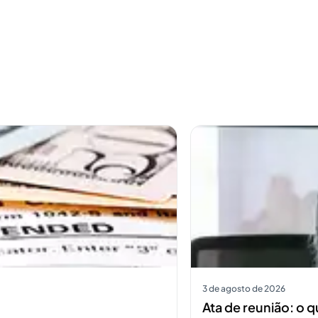
Ver mais
3 de agosto de 2026
Ata de reunião: o q