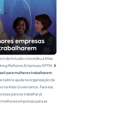
e da inclusão concedeu a Atlas
anking Melhores Empresas GPTW.
A
asil para mulheres trabalharem
.
cialist e ajuda na organização da
es na Atlas Governance. Para ela,
sas para se trabalhar já
10 melhores empresas para as