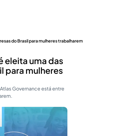
resas do Brasil para mulheres trabalharem
é eleita uma das
l para mulheres
Atlas Governance está entre
harem.