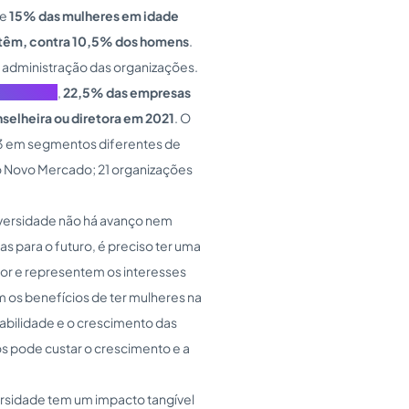
ue
15% das mulheres em idade
 têm, contra 10,5% dos homens
.
 administração das organizações.
iva (IBGC)
,
22,5% das empresas
elheira ou diretora em 2021
. O
 B3 em segmentos diferentes de
o Novo Mercado; 21 organizações
iversidade não há avanço nem
s para o futuro, é preciso ter uma
lor e representem os interesses
os benefícios de ter mulheres na
abilidade e o crescimento das
s pode custar o crescimento e a
ersidade tem um impacto tangível