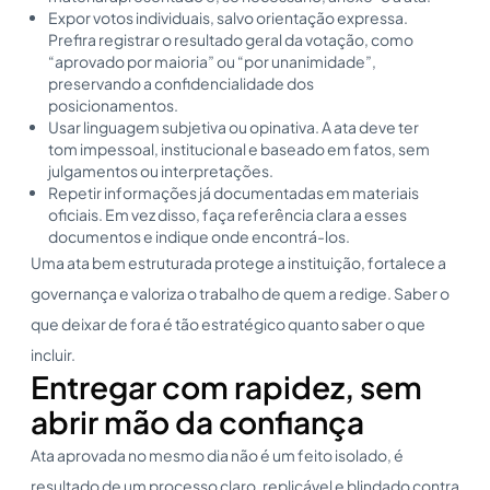
Expor votos individuais, salvo orientação expressa.
Prefira registrar o resultado geral da votação, como
“aprovado por maioria” ou “por unanimidade”,
preservando a confidencialidade dos
posicionamentos.
Usar linguagem subjetiva ou opinativa. A ata deve ter
tom impessoal, institucional e baseado em fatos, sem
julgamentos ou interpretações.
Repetir informações já documentadas em materiais
oficiais. Em vez disso, faça referência clara a esses
documentos e indique onde encontrá-los.
Uma ata bem estruturada protege a instituição, fortalece a
governança e valoriza o trabalho de quem a redige. Saber o
que deixar de fora é tão estratégico quanto saber o que
incluir.
Entregar com rapidez, sem
abrir mão da confiança
Ata aprovada no mesmo dia não é um feito isolado, é
resultado de um processo claro, replicável e blindado contra