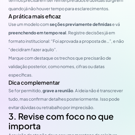
quando já não houver tempo para esclarecimentos.
A prática mais eficaz
Use um modelo com
seções previamente definidas
e vá
preenchendo em tempo real
. Registre decisões já em
formato institucional: “Foi aprovada a proposta de…”, e não
“decidiram fazer aquilo”.
Marque com destaque os trechos que precisarão de
validação posterior, como nomes, cifras ou datas
específicas.
Dica complementar
Se for permitido,
grave a reunião
. A ideia não é transcrever
tudo, mas confirmar detalhes posteriormente. Isso pode
evitar dúvidas ou retrabalho por imprecisão.
3. Revise com foco no que
importa
A revisão da ata não deve ser uma maratona de releitura,