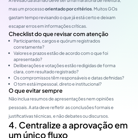
mas um processo
orientado por critérios
. Muitos GOs
gastam tempo revisando o que já está certo e deixam
escapar erros em informações críticas.
Checklist do que revisar com atenção
Participantes, cargos e quórum registrados
corretamente?
Valores e prazos estão de acordo com o que foi
apresentado?
Deliberações e votações estão redigidas de forma
clara, com resultado registrado?
Os compromissos têm responsáveis e datas definidas?
O tom está impessoal, direto e institucional?
O que evitar sempre
Não inclua resumos de apresentações nem opiniões
pessoais. A ata deve refletir as conclusões formais e
justificativas técnicas, e não debates ou discursos.
4. Centralize a aprovação em
um único fluxo