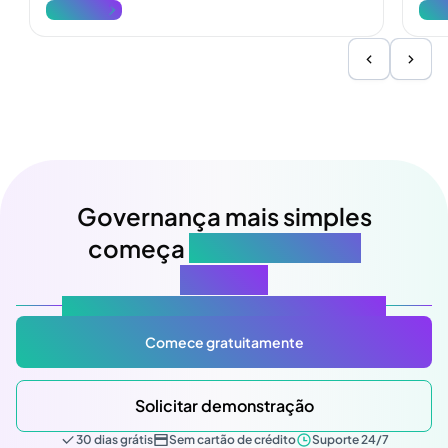
Ver mais
Ver 
e atualize a fiscalização.
Governança mais simples
começa
na sua próxima
reunião
Atlas Gov: Potencializado por IA, feito para você.
Comece gratuitamente
Solicitar demonstração
30 dias grátis
Sem cartão de crédito
Suporte 24/7