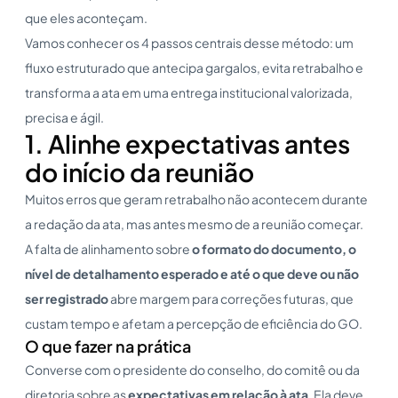
que eles aconteçam.
Vamos conhecer os 4 passos centrais desse método: um
fluxo estruturado que antecipa gargalos, evita retrabalho e
transforma a ata em uma entrega institucional valorizada,
precisa e ágil.
1. Alinhe expectativas antes
do início da reunião
Muitos erros que geram retrabalho não acontecem durante
a redação da ata, mas antes mesmo de a reunião começar.
A falta de alinhamento sobre
o formato do documento, o
nível de detalhamento esperado e até o que deve ou não
ser registrado
abre margem para correções futuras, que
custam tempo e afetam a percepção de eficiência do GO.
O que fazer na prática
Converse com o presidente do conselho, do comitê ou da
diretoria sobre as
expectativas em relação à ata
. Ela deve