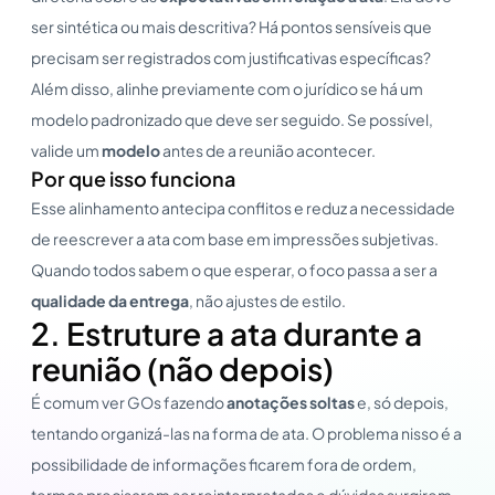
ser sintética ou mais descritiva? Há pontos sensíveis que
precisam ser registrados com justificativas específicas?
Além disso, alinhe previamente com o jurídico se há um
modelo padronizado que deve ser seguido. Se possível,
valide um
modelo
antes de a reunião acontecer.
Por que isso funciona
Esse alinhamento antecipa conflitos e reduz a necessidade
de reescrever a ata com base em impressões subjetivas.
Quando todos sabem o que esperar, o foco passa a ser a
qualidade da entrega
, não ajustes de estilo.
2. Estruture a ata durante a
reunião (não depois)
É comum ver GOs fazendo
anotações soltas
e, só depois,
tentando organizá-las na forma de ata. O problema nisso é a
possibilidade de informações ficarem fora de ordem,
termos precisarem ser reinterpretados e dúvidas surgirem