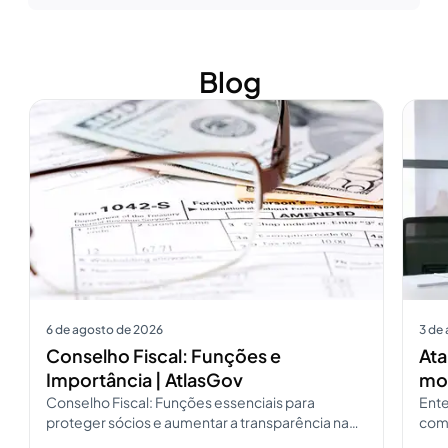
Blog
Ver mais
Ver m
6 de agosto de 2026
3 de
Conselho Fiscal: Funções e
Ata
Importância | AtlasGov
mod
Conselho Fiscal: Funções essenciais para
Ente
proteger sócios e aumentar a transparência na
como
governança. Consulte o guia do Conselho Fiscal
pres