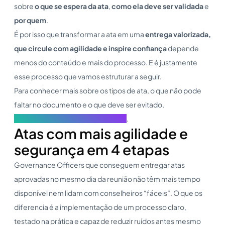
sobre
o que se espera da ata
,
como ela deve ser validada
e
por quem
.
É por isso que transformar a ata em uma
entrega valorizada,
que circule com agilidade e inspire confiança
depende
menos do conteúdo e mais do processo. E é justamente
esse processo que vamos estruturar a seguir.
Para conhecer mais sobre os tipos de ata, o que não pode
faltar no documento e o que deve ser evitado,
recomendamos começar por aqui
.
Atas com mais agilidade e
segurança em 4 etapas
Governance Officers que conseguem entregar atas
aprovadas no mesmo dia da reunião não têm mais tempo
disponível nem lidam com conselheiros “fáceis”. O que os
diferencia é a implementação de um processo claro,
testado na prática e capaz de reduzir ruídos antes mesmo