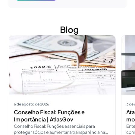
Blog
Ver mais
Ver m
6 de agosto de 2026
3 de
Conselho Fiscal: Funções e
Ata
Importância | AtlasGov
mod
Conselho Fiscal: Funções essenciais para
Ente
proteger sócios e aumentar a transparência na
como