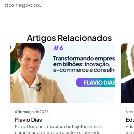
dos negócios.
Artigos Relacionados
Ver mais
Ver m
6 de março de 2026
6 de
Flavio Dias
Edu
Flavio Dias construiu uma das trajetórias mais
Edua
completas do mercado brasileiro, liderando
em v