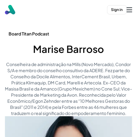
Sign in
Board Titan Podcast
Marise Barroso
Conselheira de administração na Mills (Novo Mercado), Condor
S/A e membro do conselho consultivo da ADERE. Fez parte do
Conselho da Docile Alimentos, InterCement Brasil, Urbem,
Prática Klimaquip, DM Card, Marelli e Artecola. Ex-CEO da
Masisa Brasil e da Amanco (Grupo Mexichem) no Cone Sul; Vice-
Presidente de Marketing da Avon. Reconhecida pelo Valor
Econômico/Egon Zehnder entre as “10 Melhores Gestoras do
Brasil” (2011 e 2014) e pela Forbes entre as 46 mulheres que
traduzem o real significado do empoderamento feminino.