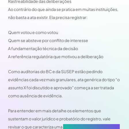
Rastreabilidade das deliberações
Ao contrário do que ainda se pratica em muitas instituições,
não basta a ata existir. Ela precisa registrar:
Quem votou e como votou
Quem se absteve por conflito de interesse
A fundamentação técnica da decisão
A referência regulatória que motivou a deliberação
Como auditorias do BC e da SUSEP estão pedindo
evidências cada vez mais granulares, ata genérica do tipo “o
assunto X foi discutido e aprovado” começa a ser tratada
como ausência de evidência.
Para entender em mais detalhe os elementos que
sustentam o valor jurídico e probatório do registro, vale
revisar o que caracteriza uma
ata de reunião com segurança