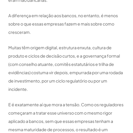
A diferença em relação aos bancos, no entanto, é menos
sobre o que essas empresas fazem e mais sobre como
cresceram.
Muitas têm origem digital, estrutura enxuta, cultura de
produto e ciclos de decisão curtos, e a governança formal
(com conselho atuante, comitês estatutários e trilha de
evidências) costuma vir depois, empurrada por uma rodada
de investimento, por um ciclo regulatório ou por um
incidente.
E é exatamente aí que mora a tensão. Como os reguladores
começaram a tratar esse universo com o mesmo rigor
aplicado a bancos, sem que essas empresas tenham a
mesma maturidade de processos, o resultado é um