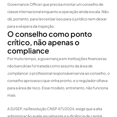
Governance Officer que precisa montar um conselho de
classe internacional enquanto a operação ainda escala. Não
dá, portanto, para terceirizar isso para o jurídico nem deixar
para a véspera da inspeção.
O conselho como ponto
crítico, não apenas o
compliance
Por muito tempo, a governança em instituições financeiras
não bancárias foi tratada como assunto da área de
compliance
: o profissional responsável servia ao conselho, o
conselho aprovava o que vinha pronto, e o regulador olhava
para a área de risco. Esse modelo, entretanto, não funciona
mais.
A SUSEP, na Resolução CNSP 471/2024, exige que a alta
administração avalie anualmente a suficiência de capital