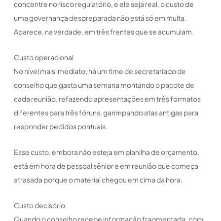
concentre no risco regulatório, e ele seja real, o custo de
uma governança despreparada não está só em multa.
Aparece, na verdade, em três frentes que se acumulam.
Custo operacional
No nível mais imediato, há um time de secretariado de
conselho que gasta uma semana montando o pacote de
cada reunião, refazendo apresentações em três formatos
diferentes para três fóruns, garimpando atas antigas para
responder pedidos pontuais.
Esse custo, embora não esteja em planilha de orçamento,
está em hora de pessoal sênior e em reunião que começa
atrasada porque o material chegou em cima da hora.
Custo decisório
Quando o conselho recebe informação fragmentada, com