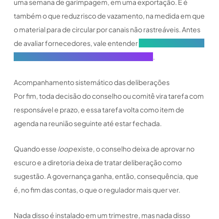
uma semana de garimpagem, em uma exportação. E é
também o que reduz risco de vazamento, na medida em que
o material para de circular por canais não rastreáveis. Antes
de avaliar fornecedores, vale entender
o que esperar de um
software de governança no setor financeiro
.
Acompanhamento sistemático das deliberações
Por fim, toda decisão do conselho ou comitê vira tarefa com
responsável e prazo, e essa tarefa volta como item de
agenda na reunião seguinte até estar fechada.
Quando esse
loop
existe, o conselho deixa de aprovar no
escuro e a diretoria deixa de tratar deliberação como
sugestão. A governança ganha, então, consequência, que
é, no fim das contas, o que o regulador mais quer ver.
Nada disso é instalado em um trimestre, mas nada disso