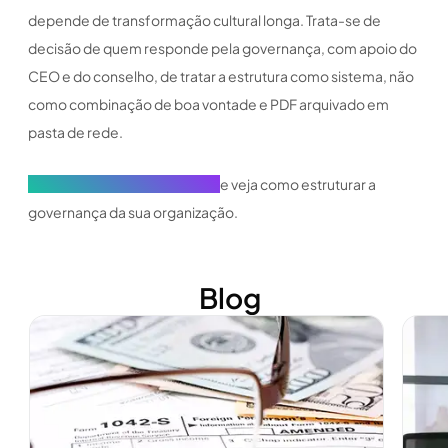
depende de transformação cultural longa. Trata-se de
decisão de quem responde pela governança, com apoio do
CEO e do conselho, de tratar a estrutura como sistema, não
como combinação de boa vontade e PDF arquivado em
pasta de rede.
Conheça a Atlas Governance
e veja como estruturar a
governança da sua organização.
Blog
Ver mais
Ver m