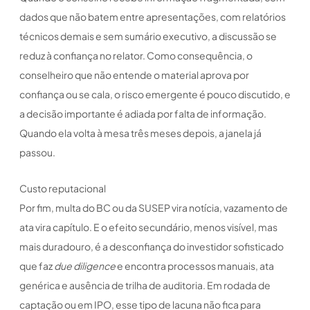
dados que não batem entre apresentações, com relatórios
técnicos demais e sem sumário executivo, a discussão se
reduz à confiança no relator. Como consequência, o
conselheiro que não entende o material aprova por
confiança ou se cala, o risco emergente é pouco discutido, e
a decisão importante é adiada por falta de informação.
Quando ela volta à mesa três meses depois, a janela já
passou.
Custo reputacional
Por fim, multa do BC ou da SUSEP vira notícia, vazamento de
ata vira capítulo. E o efeito secundário, menos visível, mas
mais duradouro, é a desconfiança do investidor sofisticado
que faz
due diligence
e encontra processos manuais, ata
genérica e ausência de trilha de auditoria. Em rodada de
captação ou em IPO, esse tipo de lacuna não fica para