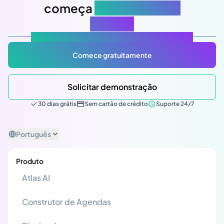
começa
na sua próxima
reunião
Atlas Gov: Potencializado por IA, feito para você.
Comece gratuitamente
Solicitar demonstração
30 dias grátis
Sem cartão de crédito
Suporte 24/7
Português
Produto
Atlas AI
Construtor de Agendas