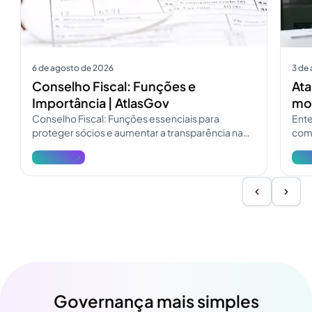
6 de agosto de 2026
3 de
Conselho Fiscal: Funções e
Ata
Importância | AtlasGov
mod
Conselho Fiscal: Funções essenciais para
Ente
proteger sócios e aumentar a transparência na
como
governança. Consulte o guia do Conselho Fiscal
pres
Ver mais
Ver 
e atualize a fiscalização.
Governança mais simples