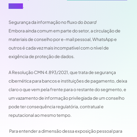
jurídica
.
Segurança da informação no fluxo do
board
Embora ainda comum em parte do setor, a circulação de
materiais de conselho por e-mail pessoal, WhatsApp e
outros é cada vez mais incompatível com o nível de
exigência de proteção de dados.
A Resolução CMN 4.893/2021, que trata de segurança
cibernética para bancos e instituições de pagamento, deixa
claro o que vem pela frente para o restante do segmento, e
um vazamento de informação privilegiada de um conselho
pode ter consequência regulatória, contratual e
reputacional ao mesmo tempo.
Para entender a dimensão dessa exposição pessoal para