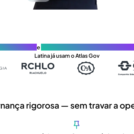
 organizações
e
30.000 profissionais de governanç
Latina já usam o Atlas Gov
nança rigorosa — sem travar a op