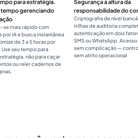
empo para estratégia.
Segurança à altura da
 tempo gerenciando
responsabilidade do co
Criptografia de nível bancá
mação
trilhas de auditoria comple
-se mais rápido com
autenticação em dois fator
 por IA e busca instantânea
SMS ou WhatsApp. Acesso
mize de 3 a 5 horas por
sem complicação — control
. Use seu tempo para
sem atrito operacional
estratégia, não para caçar
tos ou reler cadernos de
inas.