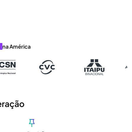
a
na América
eração