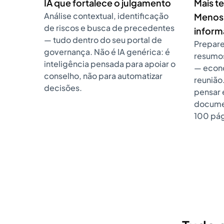
IA que fortalece o julgamento
Mais t
Análise contextual, identificação
Menos
de riscos e busca de precedentes
infor
— tudo dentro do seu portal de
Prepare
governança. Não é IA genérica: é
resumos
inteligência pensada para apoiar o
— econo
conselho, não para automatizar
reunião
decisões.
pensar 
documen
100 pág