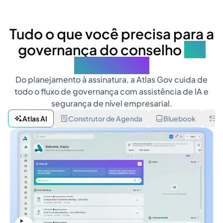
Tudo o que você precisa para a
governança do conselho
em
um só lugar
Do planejamento à assinatura, a Atlas Gov cuida de
todo o fluxo de governança com assistência de IA e
segurança de nível empresarial.
Atlas AI
Construtor de Agenda
Bluebook
V