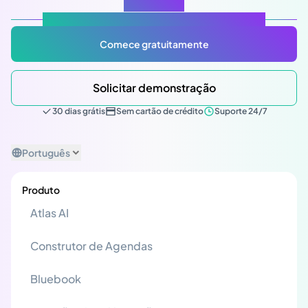
reunião
Atlas Gov: Potencializado por IA, feito para você.
Comece gratuitamente
Solicitar demonstração
30 dias grátis
Sem cartão de crédito
Suporte 24/7
Português
Produto
Atlas AI
Construtor de Agendas
Bluebook