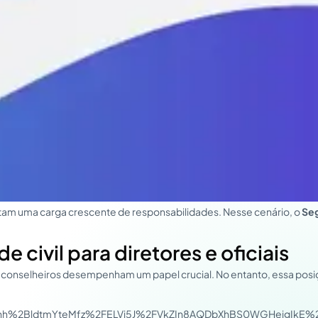
tam uma carga crescente de responsabilidades. Nesse cenário, o
Seg
ivil para diretores e oficiais
 conselheiros desempenham um papel crucial. No entanto, essa posiçã
Khh%2BldtmYteMfz%2FELVi5J%2FVkZIn8AQDbXhBS0WGHejgIkE%2