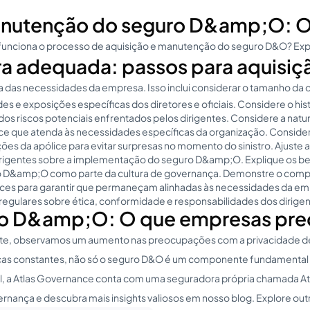
anutenção do seguro D&amp;O: O
omo funciona o processo de aquisição e manutenção do seguro D&O? Ex
ra adequada: passos para aquis
as necessidades da empresa. Isso inclui considerar o tamanho da orga
s e exposições específicas dos diretores e oficiais. Considere o histó
dos riscos potenciais enfrentados pelos dirigentes. Considere a natur
 que atenda às necessidades específicas da organização. Considere c
ções da apólice para evitar surpresas no momento do sinistro. Ajuste
igentes sobre a implementação do seguro D&amp;O. Explique os bene
uro D&amp;O como parte da cultura de governança. Demonstre o com
ólices para garantir que permaneçam alinhadas às necessidades da e
regulares sobre ética, conformidade e responsabilidades dos dirige
ro D&amp;O: O que empresas prec
 observamos um aumento nas preocupações com a privacidade de dados
icas constantes, não só o seguro D&O é um componente fundamental p
tal, a Atlas Governance conta com uma seguradora própria chamada 
nça e descubra mais insights valiosos em nosso blog. Explore outro