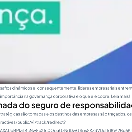
safios dinâmicos e, consequentemente, líderes empresariais enfren
mportância na governança corporativa e o que ele cobre. Leia mais!
a do seguro de responsabilidade c
tratégicas são tomadas e os destinos das empresas são traçados, os
ctives/public/v1/track/redirect?
8DAXATJqBPJziL4cNw8cXTc0OcgGzNdDwGSpsSKZ3VDdI1d8%2Bg6