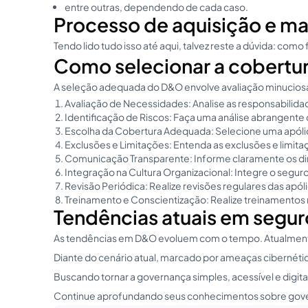
entre outras, dependendo de cada caso.
Processo de aquisição e m
Tendo lido tudo isso até aqui, talvez reste a dúvida: c
Como selecionar a cobertu
A seleção adequada do D&O envolve avaliação minuciosa d
Avaliação de Necessidades: Analise as responsabilidade
Identificação de Riscos: Faça uma análise abrangente 
Escolha da Cobertura Adequada: Selecione uma apólice
Exclusões e Limitações: Entenda as exclusões e limita
Comunicação Transparente: Informe claramente os dir
Integração na Cultura Organizacional: Integre o seg
Revisão Periódica: Realize revisões regulares das ap
Treinamento e Conscientização: Realize treinamentos 
Tendências atuais em segu
As tendências em D&O evoluem com o tempo. Atualmente,
Diante do cenário atual, marcado por ameaças cibernét
Buscando tornar a governança simples, acessível e digi
Continue aprofundando seus conhecimentos sobre governa