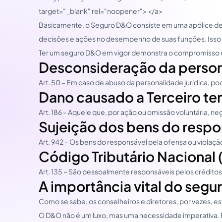
target="_blank" rel="noopener"> </a>
Basicamente, o Seguro D&O consiste em uma apólice de re
decisões e ações no desempenho de suas funções. Isso dá
Ter um seguro D&O em vigor demonstra o compromisso da
Desconsideração da persona
Art. 50 – Em caso de abuso da personalidade jurídica, po
Dano causado a Terceiro te
Art. 186 – Aquele que, por ação ou omissão voluntária, ne
Sujeição dos bens do respo
Art. 942 – Os bens do responsável pela ofensa ou violaçã
Código Tributário Nacional 
Art. 135 – São pessoalmente responsáveis pelos créditos c
A importância vital do seg
Como se sabe, os conselheiros e diretores, por vezes, e
O D&O não é um luxo, mas uma necessidade imperativa. El