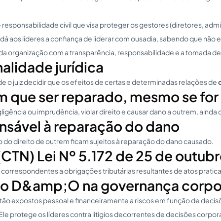
sponsabilidade civil que visa proteger os gestores (diretores, admi
 aos líderes a confiança de liderar com ousadia, sabendo que não en
 organização com a transparência, responsabilidade e a tomada de 
lidade jurídica
de o juiz decidir que os efeitos de certas e determinadas relações de
m que ser reparado, mesmo se for
gligência ou imprudência, violar direito e causar dano a outrem, aind
nsável à reparação do dano
o do direito de outrem ficam sujeitos à reparação do dano causado.
(CTN) Lei Nº 5.172 de 25 de outub
orrespondentes a obrigações tributárias resultantes de atos praticado
uro D&amp;O na governança corpo
stão expostos pessoal e financeiramente a riscos em função de decis
e protege os líderes contra litígios decorrentes de decisões corpora