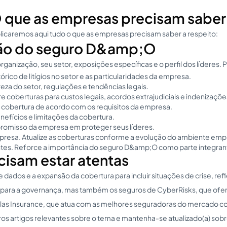
 que as empresas precisam saber
plicaremos aqui tudo o que as empresas precisam saber a respeito:
ição do seguro D&amp;O
nização, seu setor, exposições específicas e o perfil dos líderes. 
rico de litígios no setor e as particularidades da empresa.
eza do setor, regulações e tendências legais.
oberturas para custos legais, acordos extrajudiciais e indenizaçõe
 a cobertura de acordo com os requisitos da empresa.
fícios e limitações da cobertura.
promisso da empresa em proteger seus líderes.
mpresa. Atualize as coberturas conforme a evolução do ambiente empr
ntes. Reforce a importância do seguro D&amp;O como parte integrant
isam estar atentas
 e a expansão da cobertura para incluir situações de crise, refle
ara a governança, mas também os seguros de CyberRisks, que oferec
Atlas Insurance, que atua com as melhores seguradoras do mercado 
s artigos relevantes sobre o tema e mantenha-se atualizado(a) sobre