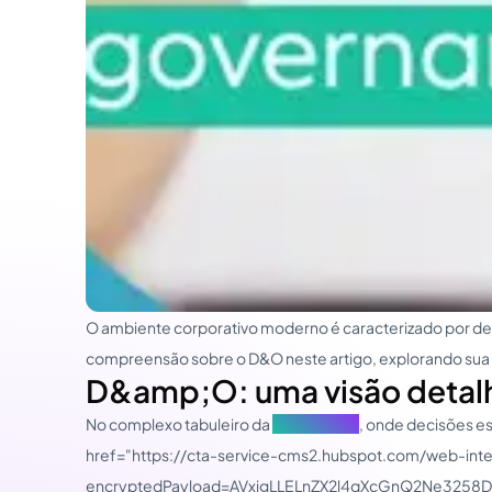
O ambiente corporativo moderno é caracterizado por de
compreensão sobre o D&O neste artigo, explorando sua i
D&amp;O: uma visão detalhad
No complexo tabuleiro da
governança
, onde decisões es
href="https://cta-service-cms2.hubspot.com/web-intera
encryptedPayload=AVxigLLELnZX2l4qXcGnQ2Ne325