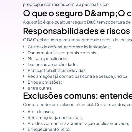
preocupar com riscos contra a pessoa física?
O que o seguro D&amp;O cob
A questão é que qualquer seguro D&O tem cobertura de ri
Responsabilidades e risco
O D&O cobre uma gama abrangente de riscos, desde ações
Custos de defesa, acordos e indenizações;
Danos materiais, corporais e morais;
Multas e penalidades;
Despesas de publicidade;
Práticas trabalhistas indevidas;
Reclamações já conhecidas contra a pessoa jurídica;
Erros e omissões;
entre outras.
Exclusões comuns: entende
Compreender as exclusões é crucial. Certos eventos, co
Atos dolosos;
Reclamações já conhecidas;
Atos lesivos contra a administração pública e privada;
Enriquecimento ilícito;