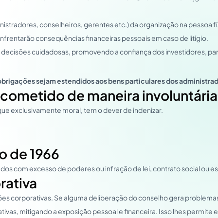
nistradores, conselheiros, gerentes etc.) da organização na pessoa 
frentarão consequências financeiras pessoais em caso de litígio.
decisões cuidadosas, promovendo a confiança dos investidores, par
obrigações sejam estendidos aos bens particulares dos administrado
 cometido de maneira involuntária
a que exclusivamente moral, tem o dever de indenizar.
ro de 1966
s com excesso de poderes ou infração de lei, contrato social ou estat
rativa
ões corporativas. Se alguma deliberação do conselho gera problemas,
tivas, mitigando a exposição pessoal e financeira. Isso lhes permit