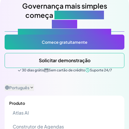
Governança mais simples
começa
na sua próxima
reunião
Atlas Gov: Potencializado por IA, feito para você.
Comece gratuitamente
Solicitar demonstração
30 dias grátis
Sem cartão de crédito
Suporte 24/7
Português
Produto
Atlas AI
Construtor de Agendas