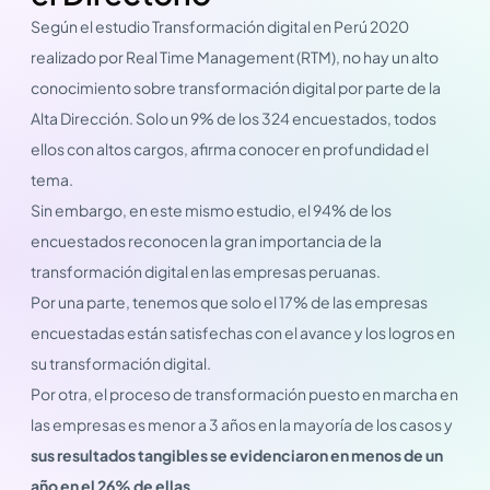
Según el estudio Transformación digital en Perú 2020
realizado por Real Time Management (RTM), no hay un alto
conocimiento sobre transformación digital por parte de la
Alta Dirección. Solo un 9% de los 324 encuestados, todos
ellos con altos cargos, afirma conocer en profundidad el
tema.
Sin embargo, en este mismo estudio, el 94% de los
encuestados reconocen la gran importancia de la
transformación digital en las empresas peruanas.
Por una parte, tenemos que solo el 17% de las empresas
encuestadas están satisfechas con el avance y los logros en
su transformación digital.
Por otra, el proceso de transformación puesto en marcha en
las empresas es menor a 3 años en la mayoría de los casos y
sus resultados tangibles se evidenciaron en menos de un
año en el 26% de ellas
.