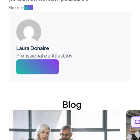
Haz clic
aquí
.
Laura Donaire
Profissional da AtlasGov.
About The Author
Blog
Ver mais
Ver m