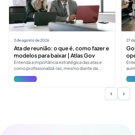
3 de agosto de 2026
27 de
Ata de reunião: o que é, como fazer e
Gov
modelos para baixar | Atlas Gov
ope
Entenda a importância estratégica das atas e
Ente
como profissionalizá-las, mesmo diante da
aume
pressão e dos desafios do dia a dia.
deso
Ver mais
Ver 
Inf