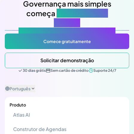
Governança mais simples
começa
na sua próxima
reunião
Atlas Gov: Potencializado por IA, feito para você.
Comece gratuitamente
Solicitar demonstração
30 dias grátis
Sem cartão de crédito
Suporte 24/7
Português
Produto
Atlas AI
Construtor de Agendas