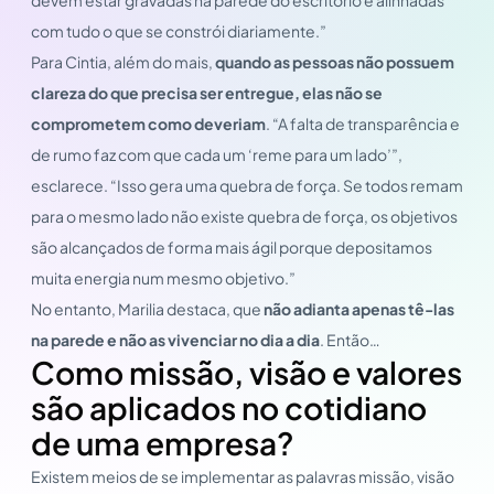
com tudo o que se constrói diariamente.”
Para Cintia, além do mais,
quando as pessoas não possuem
clareza do que precisa ser entregue, elas não se
comprometem como deveriam
. “A falta de transparência e
de rumo faz com que cada um ‘reme para um lado’”,
esclarece. “Isso gera uma quebra de força. Se todos remam
para o mesmo lado não existe quebra de força, os objetivos
são alcançados de forma mais ágil porque depositamos
muita energia num mesmo objetivo.”
No entanto, Marilia destaca, que
não adianta apenas tê-las
na parede e não as vivenciar no dia a dia
. Então…
Como missão, visão e valores
são aplicados no cotidiano
de uma empresa?
Existem meios de se implementar as palavras missão, visão