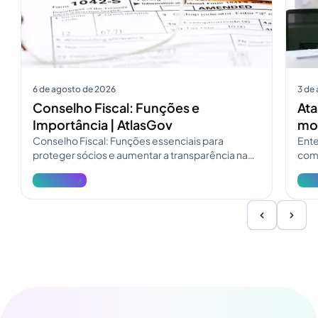
6 de agosto de 2026
3 de
Conselho Fiscal: Funções e
Ata
Importância | AtlasGov
mod
Conselho Fiscal: Funções essenciais para
Ente
proteger sócios e aumentar a transparência na
como
governança. Consulte o guia do Conselho Fiscal
pres
Ver mais
Ver 
e atualize a fiscalização.