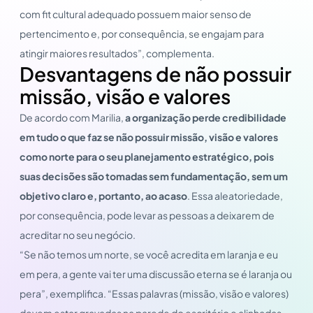
com fit cultural adequado possuem maior senso de
pertencimento e, por consequência, se engajam para
atingir maiores resultados”, complementa.
Desvantagens de não possuir
missão, visão e valores
De acordo com Marilia,
a organização perde credibilidade
em tudo o que faz se não possuir missão, visão e valores
como norte para o seu planejamento estratégico, pois
suas decisões são tomadas sem fundamentação, sem um
objetivo claro e, portanto, ao acaso
. Essa aleatoriedade,
por consequência, pode levar as pessoas a deixarem de
acreditar no seu negócio.
“Se não temos um norte, se você acredita em laranja e eu
em pera, a gente vai ter uma discussão eterna se é laranja ou
pera”, exemplifica. “Essas palavras (missão, visão e valores)
devem estar gravadas na parede do escritório e alinhadas