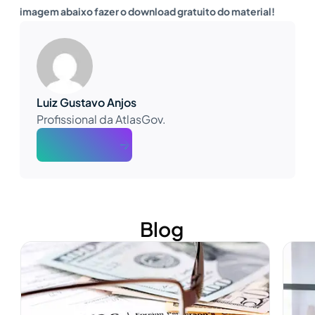
imagem abaixo fazer o download gratuito do material!
Luiz Gustavo Anjos
Profissional da AtlasGov.
About The Author
Blog
Ver mais
Ver m