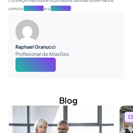
como o
Atlas GOV
e o
Atlas AGM
!
Raphael Granucci
Profissional da AtlasGov.
About The Author
Blog
Ver mais
Ver m