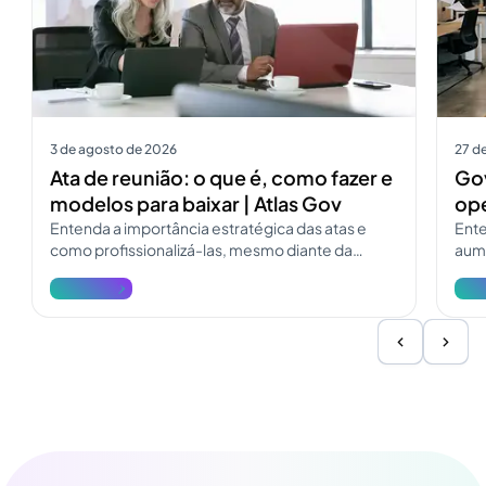
3 de agosto de 2026
27 de
Ata de reunião: o que é, como fazer e
Gov
modelos para baixar | Atlas Gov
ope
Entenda a importância estratégica das atas e
Ente
como profissionalizá-las, mesmo diante da
aume
pressão e dos desafios do dia a dia.
deso
Ver mais
Ver 
Inf