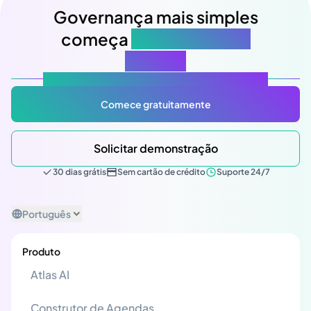
Governança mais simples
começa
na sua próxima
reunião
Atlas Gov: Potencializado por IA, feito para você.
Comece gratuitamente
Solicitar demonstração
30 dias grátis
Sem cartão de crédito
Suporte 24/7
Português
Produto
Atlas AI
Construtor de Agendas