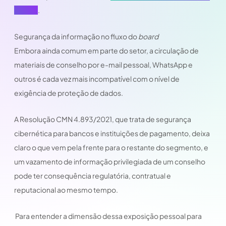
jurídica
.
Segurança da informação no fluxo do
board
Embora ainda comum em parte do setor, a circulação de
materiais de conselho por e-mail pessoal, WhatsApp e
outros é cada vez mais incompatível com o nível de
exigência de proteção de dados.
A Resolução CMN 4.893/2021, que trata de segurança
cibernética para bancos e instituições de pagamento, deixa
claro o que vem pela frente para o restante do segmento, e
um vazamento de informação privilegiada de um conselho
pode ter consequência regulatória, contratual e
reputacional ao mesmo tempo.
Para entender a dimensão dessa exposição pessoal para