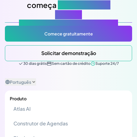
começa
na sua próxima
reunião
Atlas Gov: Potencializado por IA, feito para você.
Comece gratuitamente
Solicitar demonstração
30 dias grátis
Sem cartão de crédito
Suporte 24/7
Português
Produto
Atlas AI
Construtor de Agendas