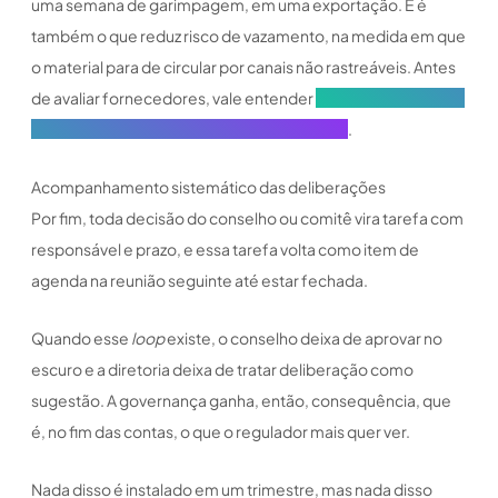
uma semana de garimpagem, em uma exportação. E é
também o que reduz risco de vazamento, na medida em que
o material para de circular por canais não rastreáveis. Antes
de avaliar fornecedores, vale entender
o que esperar de um
software de governança no setor financeiro
.
Acompanhamento sistemático das deliberações
Por fim, toda decisão do conselho ou comitê vira tarefa com
responsável e prazo, e essa tarefa volta como item de
agenda na reunião seguinte até estar fechada.
Quando esse
loop
existe, o conselho deixa de aprovar no
escuro e a diretoria deixa de tratar deliberação como
sugestão. A governança ganha, então, consequência, que
é, no fim das contas, o que o regulador mais quer ver.
Nada disso é instalado em um trimestre, mas nada disso