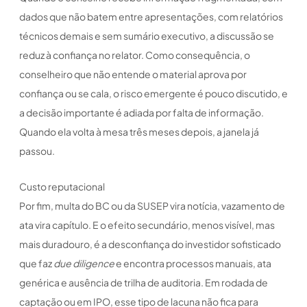
dados que não batem entre apresentações, com relatórios
técnicos demais e sem sumário executivo, a discussão se
reduz à confiança no relator. Como consequência, o
conselheiro que não entende o material aprova por
confiança ou se cala, o risco emergente é pouco discutido, e
a decisão importante é adiada por falta de informação.
Quando ela volta à mesa três meses depois, a janela já
passou.
Custo reputacional
Por fim, multa do BC ou da SUSEP vira notícia, vazamento de
ata vira capítulo. E o efeito secundário, menos visível, mas
mais duradouro, é a desconfiança do investidor sofisticado
que faz
due diligence
e encontra processos manuais, ata
genérica e ausência de trilha de auditoria. Em rodada de
captação ou em IPO, esse tipo de lacuna não fica para