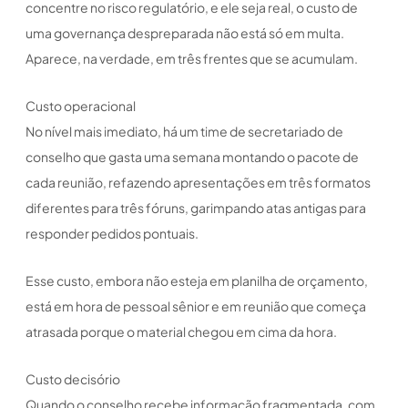
concentre no risco regulatório, e ele seja real, o custo de
uma governança despreparada não está só em multa.
Aparece, na verdade, em três frentes que se acumulam.
Custo operacional
No nível mais imediato, há um time de secretariado de
conselho que gasta uma semana montando o pacote de
cada reunião, refazendo apresentações em três formatos
diferentes para três fóruns, garimpando atas antigas para
responder pedidos pontuais.
Esse custo, embora não esteja em planilha de orçamento,
está em hora de pessoal sênior e em reunião que começa
atrasada porque o material chegou em cima da hora.
Custo decisório
Quando o conselho recebe informação fragmentada, com