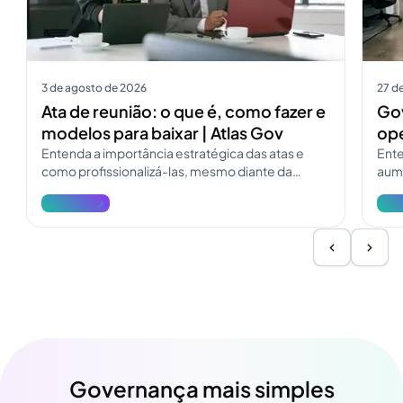
3 de agosto de 2026
27 de
Ata de reunião: o que é, como fazer e
Gov
modelos para baixar | Atlas Gov
ope
Entenda a importância estratégica das atas e
Ente
como profissionalizá-las, mesmo diante da
aume
pressão e dos desafios do dia a dia.
deso
Ver mais
Ver 
Inf
Governança mais simples