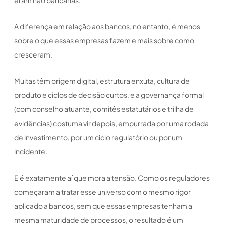
A diferença em relação aos bancos, no entanto, é menos
sobre o que essas empresas fazem e mais sobre como
cresceram.
Muitas têm origem digital, estrutura enxuta, cultura de
produto e ciclos de decisão curtos, e a governança formal
(com conselho atuante, comitês estatutários e trilha de
evidências) costuma vir depois, empurrada por uma rodada
de investimento, por um ciclo regulatório ou por um
incidente.
E é exatamente aí que mora a tensão. Como os reguladores
começaram a tratar esse universo com o mesmo rigor
aplicado a bancos, sem que essas empresas tenham a
mesma maturidade de processos, o resultado é um