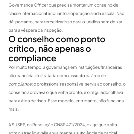
Governance Officer que precisa montar um conselho de
classe internacional enquanto a operação ainda escala. Não
dá, portanto, para terceirizar isso para o jurídico nem deixar
para a véspera da inspeção.
O conselho como ponto
crítico, não apenas o
compliance
Por muito tempo, a governança em instituições financeiras
não bancárias foi tratada como assunto da área de
compliance
: o profissional responsável servia ao conselho, o
conselho aprovava o que vinha pronto, e o regulador olhava
para a área de risco. Esse modelo, entretanto, não funciona
mais.
A SUSEP, na Resolução CNSP 471/2024, exige que a alta
administração avalie anualmente a suficiência de capital