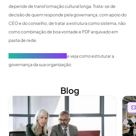
depende de transformação cultural longa. Trata-se de
decisão de quem responde pela governança, com apoio do
CEO e do conselho, de tratar a estrutura como sistema, não
como combinação de boa vontade e PDF arquivado em
pasta de rede.
Conheça a Atlas Governance
e veja como estruturar a
governança da sua organização.
Blog
Ver mais
Ver m