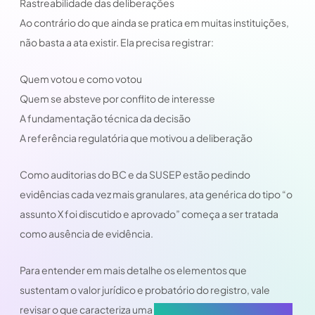
Rastreabilidade das deliberações
Ao contrário do que ainda se pratica em muitas instituições,
não basta a ata existir. Ela precisa registrar:
Quem votou e como votou
Quem se absteve por conflito de interesse
A fundamentação técnica da decisão
A referência regulatória que motivou a deliberação
Como auditorias do BC e da SUSEP estão pedindo
evidências cada vez mais granulares, ata genérica do tipo “o
assunto X foi discutido e aprovado” começa a ser tratada
como ausência de evidência.
Para entender em mais detalhe os elementos que
sustentam o valor jurídico e probatório do registro, vale
revisar o que caracteriza uma
ata de reunião com segurança