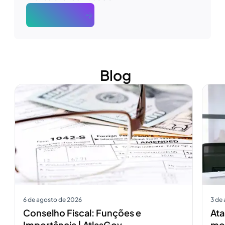
About The Author
Blog
Ver mais
Ver m
6 de agosto de 2026
3 de
Conselho Fiscal: Funções e
Ata
Importância | AtlasGov
mod