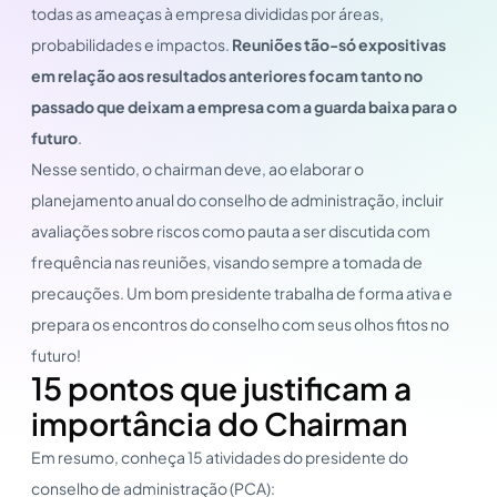
todas as ameaças à empresa divididas por áreas,
probabilidades e impactos.
Reuniões tão-só expositivas
em relação aos resultados anteriores focam tanto no
passado que deixam a empresa com a guarda baixa para o
futuro
.
Nesse sentido, o chairman deve, ao elaborar o
planejamento anual do conselho de administração, incluir
avaliações sobre riscos como pauta a ser discutida com
frequência nas reuniões, visando sempre a tomada de
precauções. Um bom presidente trabalha de forma ativa e
prepara os encontros do conselho com seus olhos fitos no
futuro!
15 pontos que justificam a
importância do Chairman
Em resumo, conheça 15 atividades do presidente do
conselho de administração (PCA):