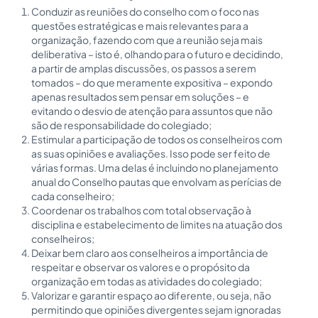
Conduzir as reuniões do conselho com o foco nas
questões estratégicas e mais relevantes para a
organização, fazendo com que a reunião seja mais
deliberativa – isto é, olhando para o futuro e decidindo,
a partir de amplas discussões, os passos a serem
tomados – do que meramente expositiva – expondo
apenas resultados sem pensar em soluções – e
evitando o desvio de atenção para assuntos que não
são de responsabilidade do colegiado;
Estimular a participação de todos os conselheiros com
as suas opiniões e avaliações. Isso pode ser feito de
várias formas. Uma delas é incluindo no planejamento
anual do Conselho pautas que envolvam as perícias de
cada conselheiro;
Coordenar os trabalhos com total observação à
disciplina e estabelecimento de limites na atuação dos
conselheiros;
Deixar bem claro aos conselheiros a importância de
respeitar e observar os valores e o propósito da
organização em todas as atividades do colegiado;
Valorizar e garantir espaço ao diferente, ou seja, não
permitindo que opiniões divergentes sejam ignoradas