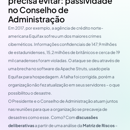
precisa evitar: passividade
no Conselho de
Administração
Em 2017, por exemplo, a agência de crédito norte-
americana Equifax sofreu um dos maiores crimes
cibernéticos. Informações confidenciais de 147,9 milhões
de estadunidenses, 15,2 milhões de britânicos e cerca de 19
mil canadenses foram violadas. O ataque se deu através de
uma brecha no software da Apache Struts, usado pela
Equifax para hospedagem. A falha foi corrigida, porém a
organização não fez atualização em seus servidores – o que
possibilitou o desastre.
O Presidente e o Conselho de Administração atuam juntos
nas reuniões para que a organização se precaveja de
desastres como esse. Como? Com
discussões
deliberativas
a partir de uma análise da
Matriz de Riscos
–