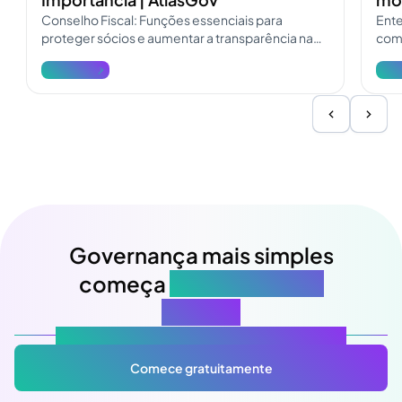
Conselho Fiscal: Funções essenciais para
Ente
proteger sócios e aumentar a transparência na
como
governança. Consulte o guia do Conselho Fiscal
pres
Ver mais
Ver 
e atualize a fiscalização.
Governança mais simples
começa
na sua próxima
reunião
Atlas Gov: Potencializado por IA, feito para você.
Comece gratuitamente